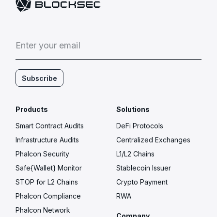
E
n
t
e
r
y
o
u
r
e
m
a
i
l
Subscribe
Products
Solutions
Smart Contract Audits
DeFi Protocols
Infrastructure Audits
Centralized Exchanges
Phalcon Security
L1/L2 Chains
Safe{Wallet} Monitor
Stablecoin Issuer
STOP for L2 Chains
Crypto Payment
Phalcon Compliance
RWA
Phalcon Network
Company