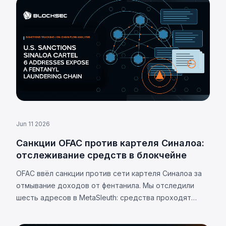
Jun 11 2026
Санкции OFAC против картеля Синалоа:
отслеживание средств в блокчейне
OFAC ввёл санкции против сети картеля Синалоа за
отмывание доходов от фентанила. Мы отследили
шесть адресов в MetaSleuth: средства проходят
почти исключительно через депозитные адреса
централизованных бирж.