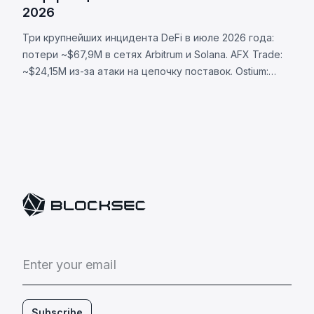
2026
Три крупнейших инцидента DeFi в июле 2026 года:
потери ~$67,9M в сетях Arbitrum и Solana. AFX Trade:
~$24,15M из-за атаки на цепочку поставок. Ostium:
~$23,75M через скомпрометированный оракул.
BonkDAO: ~$20M через захват голосования за $4,4M.
E
n
t
e
r
y
o
u
r
e
m
a
i
l
Subscribe