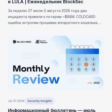
и LULA | Еженедельник BlockSec
За неделю 27 июля–2 августа 2026 года два
инцидента привели к потерям ~$88M. COLDCARD:
ошибка энтропии прошивки аппаратного кошелька —
неверная проверка макроса RNG направляла
генерацию сида на детерминированный фолбэк,
позволив украсть 1370 BTC (~$88M). LULA (BNB Chain):
логическая уязвимость позволила вызвать `recycle()`,
слив ~$578K из пула PancakeSwap V2.
Jul 31 2026
Security Insights
Информационный бюллетень — июль