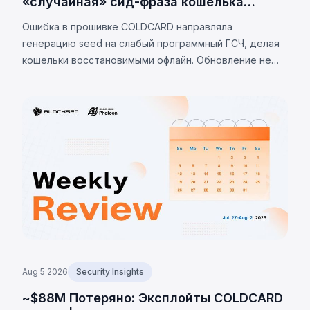
«случайная» сид-фраза кошелька
оказалась не случайной
Ошибка в прошивке COLDCARD направляла
генерацию seed на слабый программный ГСЧ, делая
кошельки восстановимыми офлайн. Обновление не
устраняет проблему. К 7 августа 2026 г.
подтверждённые потери — 1 405 BTC (~$91 млн),
оценки до 2 055 BTC.
Aug 5 2026
Security Insights
~$88M Потеряно: Эксплойты COLDCARD