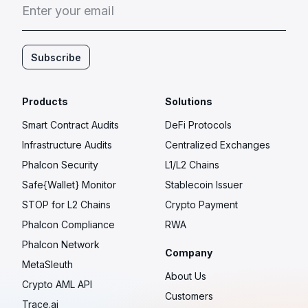
E
n
t
e
r
y
o
u
r
e
m
a
i
l
Subscribe
Products
Solutions
Smart Contract Audits
DeFi Protocols
Infrastructure Audits
Centralized Exchanges
Phalcon Security
L1/L2 Chains
Safe{Wallet} Monitor
Stablecoin Issuer
STOP for L2 Chains
Crypto Payment
Phalcon Compliance
RWA
Phalcon Network
Company
MetaSleuth
About Us
Crypto AML API
Customers
Trace.ai