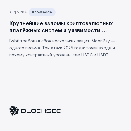
Aug 5 2026
Knowledge
Крупнейшие взломы криптовалютных
платёжных систем и уязвимости,
лежащие в их основе
Bybit требовал сбоя нескольких защит. MoonPay —
одного письма. Три атаки 2025 года: точки входа и
почему контрактный уровень, где USDC и USDT
различаются, теперь является вашей уязвимостью.