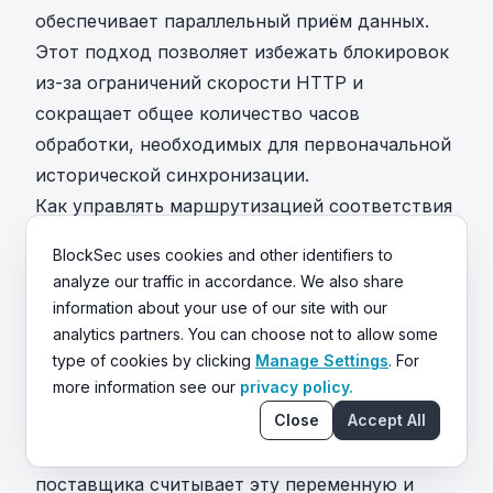
обеспечивает параллельный приём данных.
Этот подход позволяет избежать блокировок
из-за ограничений скорости HTTP и
сокращает общее количество часов
обработки, необходимых для первоначальной
исторической синхронизации.
Как управлять маршрутизацией соответствия
для нескольких сетей в рамках одного API?
BlockSec uses cookies and other identifiers to
Современные платформы соответствия
analyze our traffic in accordance. We also share
предоставляют унифицированный уровень
information about your use of our site with our
абстракции. Разработчики отправляют
analytics partners. You can choose not to allow some
стандартную полезную нагрузку JSON и
type of cookies by clicking
Manage Settings
. For
more information see our
privacy policy.
включают определённое целое число
или
.
Close
Accept All
network_id
chain_identifier
Балансировщик нагрузки внешнего
поставщика считывает эту переменную и