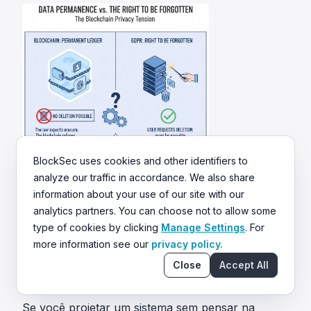
BlockSec uses cookies and other identifiers to
A abordagem mais segura é não armazenar
analyze our traffic in accordance. We also share
dados pessoais on-chain. Informações sensíveis
information about your use of our site with our
devem permanecer off-chain, criptografadas e
analytics partners. You can choose not to allow some
type of cookies by clicking
Manage Settings
. For
sob controles de acesso rígidos. Fazer hash de
more information see our
privacy policy.
dados ou usar provas de conhecimento zero
Close
Accept All
pode reduzir a exposição, mas não remove
automaticamente a responsabilidade legal.
Se você projetar um sistema sem pensar na