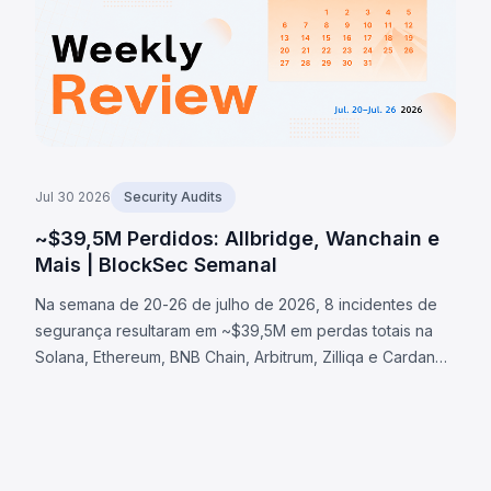
Jul 30 2026
Security Audits
~$39,5M Perdidos: Allbridge, Wanchain e
Mais | BlockSec Semanal
Na semana de 20-26 de julho de 2026, 8 incidentes de
segurança resultaram em ~$39,5M em perdas totais na
Solana, Ethereum, BNB Chain, Arbitrum, Zilliqa e Cardano.
O caso Allbridge Core (~$1,65M) expôs falha de
validação na Solana. Outros: Wanchain (~$500K), Zilliqa
(~$400K) e Lien Finance (~$542K).