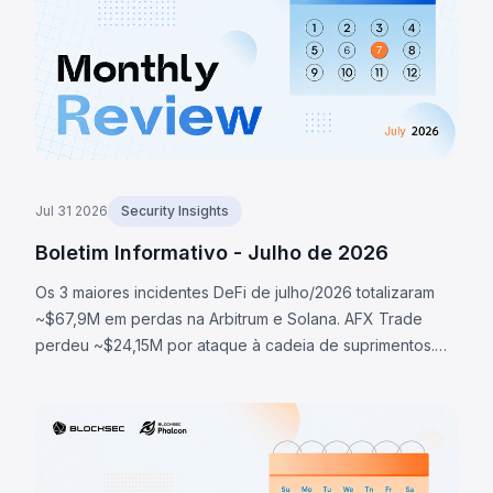
drenando liquidez da PancakeSwap V2.
Jul 31 2026
Security Insights
Boletim Informativo - Julho de 2026
Os 3 maiores incidentes DeFi de julho/2026 totalizaram
~$67,9M em perdas na Arbitrum e Solana. AFX Trade
perdeu ~$24,15M por ataque à cadeia de suprimentos.
Ostium perdeu ~$23,75M via oracle comprometido.
BonkDAO perdeu ~$20M por ataque de governança.