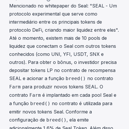
Mencionado no
whitepaper
do Seal: "SEAL - Um
protocolo experimental que serve como
intermediário entre os principais tokens de
protocolo DeFi, criando maior liquidez entre eles".
Até o momento, existem mais de 10 pools de
liquidez que conectam o Seal com outros tokens
conhecidos (como
UNI
,
YFI
,
USDT
,
SNX
e
outros). Para obter o bônus, o investidor precisa
depositar tokens LP no contrato de recompensa
SEAL e acionar a função
no contrato
breed()
para produzir novos tokens SEAL. O
Farm
contrato
é implantado em cada pool Seal e
Farm
a função
no contrato é utilizada para
breed()
emitir novos tokens Seal. Conforme a
configuração de
, ela emite
breed()
adicionalmente 1,6% de Seal Token. Além disso,