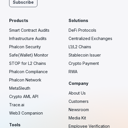
Subscribe
Products
Solutions
Smart Contract Audits
DeFi Protocols
Infrastructure Audits
Centralized Exchanges
Phalcon Security
L1/L2 Chains
Safe{Wallet} Monitor
Stablecoin Issuer
STOP for L2 Chains
Crypto Payment
Phalcon Compliance
RWA
Phalcon Network
Company
MetaSleuth
About Us
Crypto AML API
Customers
Trace.ai
Newsroom
Web3 Companion
Media Kit
Tools
Employee Verification