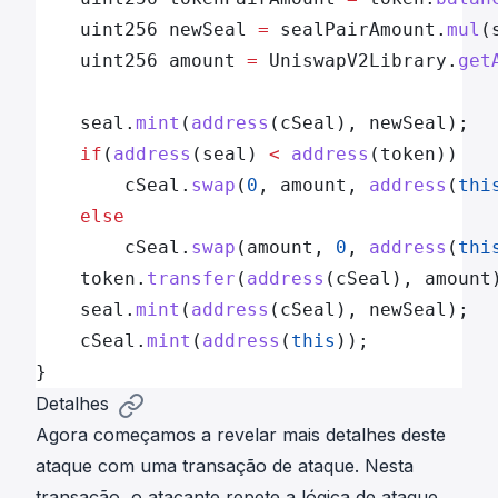
	uint256 newSeal 
=
 sealPairAmount.
mul
(
	uint256 amount 
=
 UniswapV2Library.
get
	seal.
mint
(
address
(cSeal), newSeal);
	if
(
address
(seal) 
<
 address
(token))
    	cSeal.
swap
(
0
, amount, 
address
(
thi
	else
    	cSeal.
swap
(amount, 
0
, 
address
(
thi
	token.
transfer
(
address
(cSeal), amount
	seal.
mint
(
address
(cSeal), newSeal);
	cSeal.
mint
(
address
(
this
));
}
Detalhes
Agora começamos a revelar mais detalhes deste
ataque com uma
transação
de ataque. Nesta
transação, o atacante repete a lógica de ataque