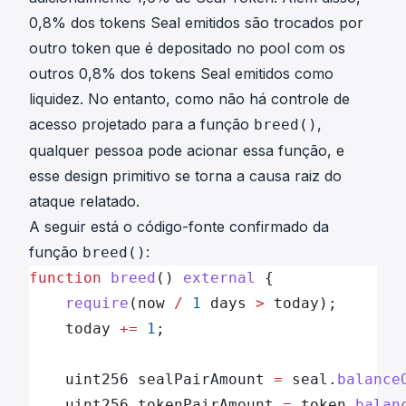
0,8% dos tokens Seal emitidos são trocados por
outro token que é depositado no pool com os
outros 0,8% dos tokens Seal emitidos como
liquidez. No entanto, como não há controle de
acesso projetado para a função
,
breed()
qualquer pessoa pode acionar essa função, e
esse design primitivo se torna a causa raiz do
ataque relatado.
A seguir está o código-fonte confirmado da
função
:
breed()
function
 breed
() 
external
 {
	require
(now 
/
 1
 days 
>
 today);
	today 
+=
 1
;
	uint256 sealPairAmount 
=
 seal.
balance
	uint256 tokenPairAmount 
=
 token.
balan