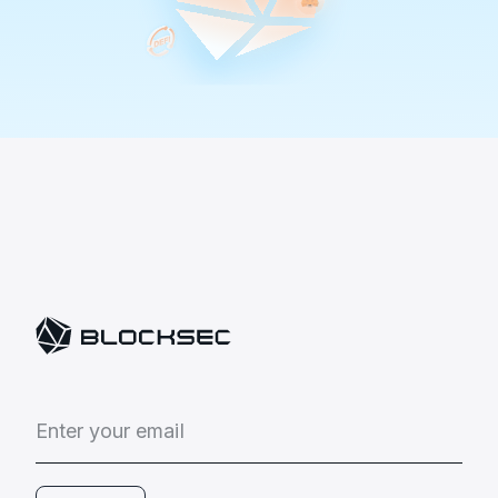
E
n
t
e
r
y
o
u
r
e
m
a
i
l