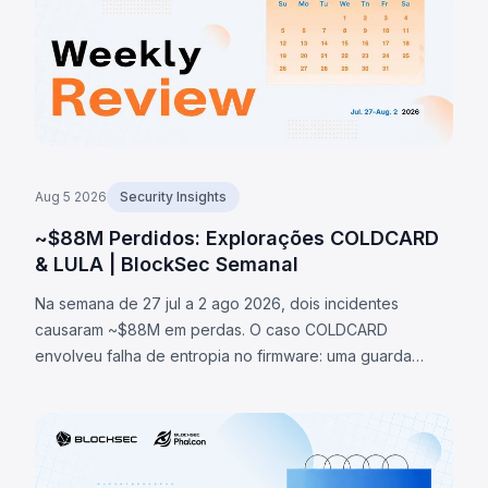
Aug 5 2026
Security Insights
~$88M Perdidos: Explorações COLDCARD
& LULA | BlockSec Semanal
Na semana de 27 jul a 2 ago 2026, dois incidentes
causaram ~$88M em perdas. O caso COLDCARD
envolveu falha de entropia no firmware: uma guarda
verificava existência de macro RNG em vez de sua
ativação, redirecionando geração de seeds para fallback
determinístico, permitindo recuperar seeds e roubar
~1.370 BTC (~$88M). O token LULA na BNB Chain perdeu
~$578K por falha lógica que permitia acionar `recycle()`,