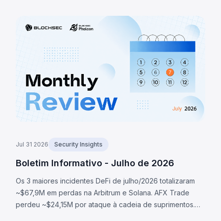
verificava existência de macro RNG em vez de sua
ativação, redirecionando geração de seeds para fallback
determinístico, permitindo recuperar seeds e roubar
~1.370 BTC (~$88M). O token LULA na BNB Chain perdeu
~$578K por falha lógica que permitia acionar `recycle()`,
drenando liquidez da PancakeSwap V2.
Jul 31 2026
Security Insights
Boletim Informativo - Julho de 2026
Os 3 maiores incidentes DeFi de julho/2026 totalizaram
~$67,9M em perdas na Arbitrum e Solana. AFX Trade
perdeu ~$24,15M por ataque à cadeia de suprimentos.
Ostium perdeu ~$23,75M via oracle comprometido.