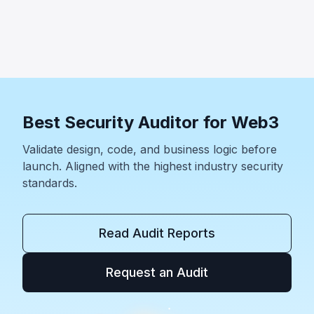
O caso Allbridge Core (~$1,65M) expôs falha de
validação na Solana. Outros: Wanchain (~$500K), Zilliqa
(~$400K) e Lien Finance (~$542K).
Best Security Auditor for Web3
Validate design, code, and business logic before
launch. Aligned with the highest industry security
standards.
Read Audit Reports
Request an Audit