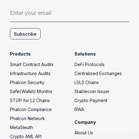
E
n
t
e
r
y
o
u
r
e
m
a
i
l
Subscribe
Products
Solutions
Smart Contract Audits
DeFi Protocols
Infrastructure Audits
Centralized Exchanges
Phalcon Security
L1/L2 Chains
Safe{Wallet} Monitor
Stablecoin Issuer
STOP for L2 Chains
Crypto Payment
Phalcon Compliance
RWA
Phalcon Network
Company
MetaSleuth
About Us
Crypto AML API