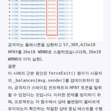
공격자는 플래시론을 상환하고
57,389,615e18
를
로 스왑하였습니다(즉,
HPAY
26e18 WBNB
26e18
의 이익 실현).
WBNB
결론
이 사례의 근본 원인은
함수가 사용자
forceExit()
의
를 업데이트하지 않
_balances[msg.sender]
아, 공격자가 스테이킹 컨트랙트의
토큰을 탈취
HPAY
할 수 있었다는 것입니다. 이러한 문제를 방지하기 위
해, 프로젝트는 각 함수에서 상태 불변량이 올바르게
유지되는지 확인하는 적절한 상태 중심 테스트를 수행