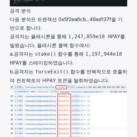
공격 분석
다음 분석은 트랜잭션
0x5f2ea6cb...46ed137f
을 기
반으로 합니다.
공격자는 플래시론을 통해
를
1,247,859e18 HPAY
빌렸습니다. 플래시론 콜백 함수에서:
a.공격자는
함수를 통해
stake()
1,197,944e18
를 스테이킹하였습니다.
HPAY
b.공격자는
함수를 반복적으로 호출하
forceExit()
여 컨트랙트의 HPAY 토큰을 탈취하였습니다.