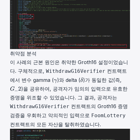
취약점 분석
이 사례의 근본 원인은 취약한 Groth16 설정이었습니
다. 구체적으로,
컨트랙트
WithdrawG16Verifier
γ
δ
G
에서 변수 gamma (
)와 delta (
)가 동일한 값(즉,
γ
δ
\
\
_
_
2
)을 공유하여, 공격자가 임의의 입력으로 유효한
G
g
d
2
증명을 위조할 수 있었습니다. 그 결과, 공격자는
a
e
G
컨트랙트의 Groth16 증명
WithdrawG16Verifier
m
l
\
m
t
_
검증을 우회하고 악의적인 입력으로
FoomLottery
a
a
{
컨트랙트의 모든 자산을 탈취하였습니다.
2
}