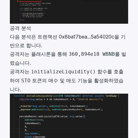
공격 분석
다음 분석은 트랜잭션
0x8ba17bea...5a54020c
을 기
반으로 합니다.
공격자는 플래시론을 통해
를 빌
360,894e18 WBNB
렸습니다.
공격자는
함수를 호출
initializeLiquidity()
하여
토큰의 매수 및 매도 기능을 활성화하였습
STO
니다.