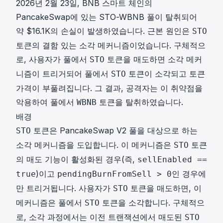
2026년 2월 23일, BNB 스마트 체인의
PancakeSwap에 있는 STO-WBNB 풀이 탈취되어
약 $16.1K의 손실이 발생하였습니다. 근본 원인은
STO
토큰의 결함 있는 소각 메커니즘이었습니다. 구체적으
로, 사용자가 풀에서
토큰을 매도하면 소각 메커
STO
니즘이 트리거되어 풀에서
토큰이 소각되고 토큰
STO
가격이 부풀려집니다. 그 결과, 공격자는 이 취약점을
악용하여 풀에서
토큰을 탈취하였습니다.
WBNB
배경
토큰은 PancakeSwap V2 풀을 대상으로 하는
STO
소각 메커니즘을 도입합니다. 이 메커니즘은
토큰
STO
의 매도 기능이 활성화된 경우(즉,
sellEnabled ==
)이고
인 경우에
true
pendingBurnFromSell > 0
만 트리거됩니다. 사용자가
토큰을 매도하면, 이
STO
메커니즘은 풀에서
토큰을 소각합니다. 구체적으
STO
로, 소각 과정에서는 이전 트랜잭션에서 매도된
STO