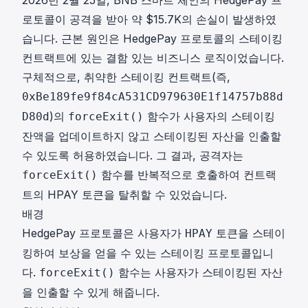
2026년 2월 25일, BNB 스마트 체인의 HedgePay 프
로토콜이 공격을 받아 약 $15.7K의 손실이 발생하였
습니다. 근본 원인은 HedgePay 프로토콜의 스테이킹
컨트랙트에 있는 결함 있는 비즈니스 로직이었습니다.
구체적으로, 취약한 스테이킹 컨트랙트(즉,
0xBe189fe9f84cA531CD979630E1f14757b88d
)의
함수가 사용자의 스테이킹
D80d
forceExit()
잔액을 업데이트하지 않고 스테이킹된 자산을 인출할
수 있도록 허용하였습니다. 그 결과, 공격자는
함수를 반복적으로 호출하여 컨트랙
forceExit()
트의 HPAY 토큰을 탈취할 수 있었습니다.
배경
HedgePay 프로토콜은 사용자가
토큰을 스테이
HPAY
킹하여 보상을 얻을 수 있는 스테이킹 프로토콜입니
다.
함수는 사용자가 스테이킹된 자산
forceExit()
을 인출할 수 있게 해줍니다.