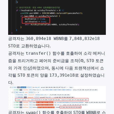
공격자는
를
360,894e18 WBNB
7,848,832e18
로 교환하였습니다.
STO
공격자는
함수를 호출하여 소각 메커니
transfer()
즘을 트리거하고 페어의 준비금을 조작(즉,
토큰
STO
의 가격 인상)하였으며, 동시에 다음 트랜잭션에서 소
각될
토큰의 양을
로 설정하였습니
STO
173,391e18
다.
공격자는
함수를 호출하여
를
로 스
swap()
STO
WBNB