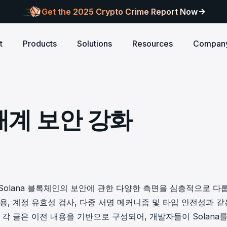
Get the 2025 Crypto Crime Report Now
t
Products
Solutions
Resources
Compan
Audits
ANCE
Blog
AI
Customers
Centralized Exchanges
L1/L2 Chai
About Blocksec
core logic is
eports of Web3
Stay updated with industry insights and BlockSec
Explore our global c
Identify illicit activities, manage risks, and ensure
Protect your 
Where cutting-edge research
태계 보안 강화
new.
partners shaping th
d meets top security
alcon Compliance
Trace.ai
AML/CFT compliance.
Free Trial
New
attacks at th
meets real-world security.
security landscape.
reputation.
ntify illicit activities, manage risks,
Trace stolen crypto with AI-
d ensure AML/CFT compliance.
on-chain investigation.
Research
u build securely
Influential papers advancing blockchain security.
Crypto Payment
RWA
alcon Network
x402 Compliance API
udits
Block illicit funds in real-time and meet global
Build Investo
itor illicit fund inflows and receive
Pay-per-call AML intelligence 
compliance standards, building trust in every
every layer: 
ains, wallets, and
l-time alerts before they are
x402 protocol.
transaction.
screen every 
Free
 stack against
hdrawn.
m"에서는 Solana 블록체인의 보안에 관한 다양한 측면을 심층적으로 다
u build securely
Web3 Companion
용, 계정 유효성 검사, 다중 서명 메커니즘 및 타입 안전성과 같
taSleuth
The Secure Agentic Wallet.
각 글은 이전 내용을 기반으로 구성되어, 개발자들이 Solana를
ck crypto funds, visualize
nsaction flows, and simplify on-