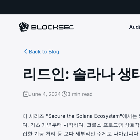
Audi
Back to Blog
Smart Contract 
SECURITY
Audit Reports
COMPLI
DeFi Protocols
Ensure your DApp's 
Detect every comprehensive r
Secure your code pre-launch and block attacks in
리드인: 솔라나 생
security audits by Block Sec.
robust, reliable, an
Phalcon Security
Ph
real-time. Safeguard both user assets and your
Detect every threat, alert what
reputation.
standards.
Ide
matters, and block attacks in real-
an
Docs
time.
Comprehensive docs to help yo
Stablecoin Issuer
June 4, 2024
3
min read
with BlockSec
Ph
Infrastructure A
Secure your contracts pre-launch and monitor
Safe{Wallet} Monitor
Mon
transactions in real-time, safeguarding both asset
Secure your L1/L2 ch
Monitor, analyze, and simulate to
rea
stability and regulatory trust.
Security Incidents Library
ensure your Safe{Wallet}’s security.
other infrastructure
wit
이 시리즈 "Secure the Solana Ecosyste
Comprehensive docs to help yo
systemic risk.
다. 기초 개념부터 시작하여, 크로스 프로그램 상호작
with BlockSec
STOP for L2 Chains
Me
잡한 기능 처리 등 보다 세부적인 주제로 나아갑니다. 
Stop hacks at the Sequencer level to
Tra
ensure L2 security.
tra