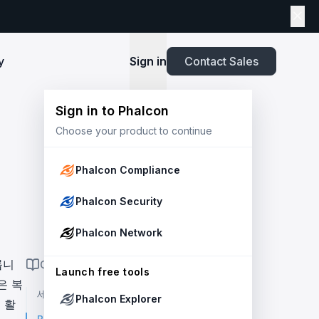
y
Sign in
Contact Sales
Sign in to Phalcon
TOOLS
Choose your product to continue
Playbook
New
ns
Newsroom
lients and
Security and Compliance for Crypto Payment
infrastructure before launch. Block
Explore highlights from the press,
e Web3
Systems: An Enterprise Playbook
MetaSuites
e source to shield your ecosystem and
news and featured stories.
Phalcon Compliance
Enhance your blockchain explorer with
powered
20+ integrated tools for advanced
Whitepaper
Phalcon Security
capabilities.
Stablecoin Issuer Freeze Risk: A User-Centric
Risk Management Framework
r Trust and Secure Your Platform at
Simulation API
Phalcon Network
via the
Audit your tokenization contracts,
See outcomes and balance changes
transaction, and protect your treasury.
Report
in USD before you sign any on-chain
룹니
ON THIS PAGE
2025 Crypto Crime Report
Launch free tools
transaction.
은 복
세부 분석: 종합 개요
Phalcon Explorer
USDT Freeze Checker
 활
Handbook
Check any USDT address against