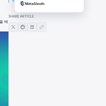
BlockSec 소개
Crypto Payment Compliance Handbook
Tether’s blacklist in real time.
MetaSleuth
SHARE ARTICLE
램을 배