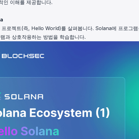
적인 이해를 제공합니다.
in investigations.
ypto AML API
na
ress labels, risk scoring, and
로젝트(즉, Hello World)를 살펴봅니다. Solana에 프로그
eening APIs for crypto compliance.
램과 상호작용하는 방법을 학습합니다.