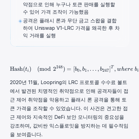
약점으로 인해 누구나 토큰 판매를 실행할
수 있어 가격 조작이 가능했음
공격은 플래시 론과 무단 금고 스왑을 결합
하여 Uniswap V1-LRC 가격을 왜곡한 후 차
익 거래를 실행
248
T
Hash
(
t
i
)
(
m
o
d
2
248
)
=
[
b
0
,
b
Hash
(
)
(
mod
2
)
=
[
,
,
…
,
]
,
t
b
b
b
w
h
ere
b
0
1
247
i
i
2020년 11월, Loopring의 LRC 프로토콜 수수료 볼트
에서 발견된 치명적인 취약점으로 인해 공격자들이 접
근 제어 취약점을 악용하고 플래시 론 공격을 통해 토
큰 가격을 조작할 수 있었습니다. 이 사건은 견고한 접
근 제어와 지속적인 DeFi 보안 모니터링의 중요성을
강조하며, 값비싼 익스플로잇을 방지하는 데 필수적임
을 보여줍니다.