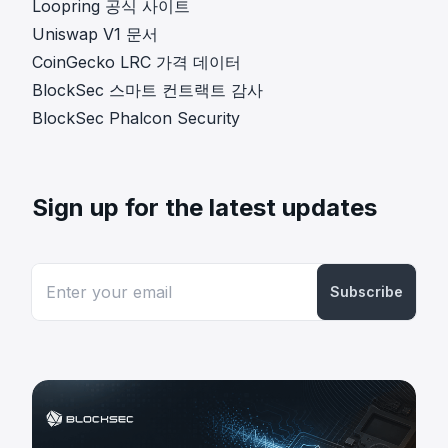
Loopring 공식 사이트
Uniswap V1 문서
CoinGecko LRC 가격 데이터
BlockSec 스마트 컨트랙트 감사
BlockSec Phalcon Security
Sign up for the latest updates
Subscribe