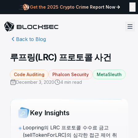
Get the 2025 Crypto Crime Report Now
Back to Blog
루프링(LRC) 프로토콜 사건
Code Auditing
Phalcon Security
MetaSleuth
December 3, 2020
4
min read
Key Insights
Loopring의 LRC 프로토콜 수수료 금고
(sellTokenForLRC)의 심각한 접근 제어 취