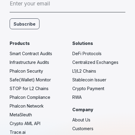
E
n
t
e
r
y
o
u
r
e
m
a
i
l
Subscribe
Products
Solutions
Smart Contract Audits
DeFi Protocols
Infrastructure Audits
Centralized Exchanges
Phalcon Security
L1/L2 Chains
Safe{Wallet} Monitor
Stablecoin Issuer
STOP for L2 Chains
Crypto Payment
Phalcon Compliance
RWA
Phalcon Network
Company
MetaSleuth
About Us
Crypto AML API
Customers
Trace.ai