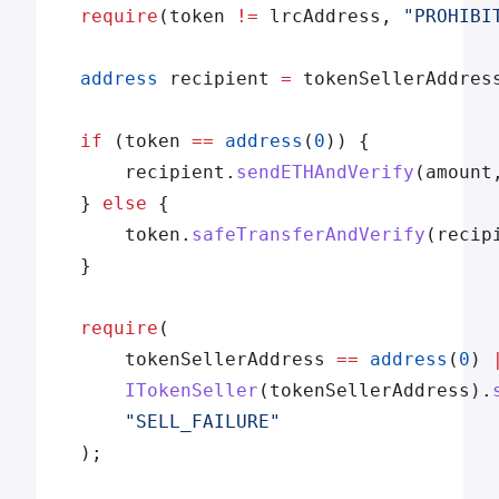
    require
(token 
!=
 lrcAddress, 
"PROHIBI
    address
 recipient 
=
 tokenSellerAddres
    if
 (token 
==
 address
(
0
)) {
        recipient.
sendETHAndVerify
(amount
    } 
else
 {
        token.
safeTransferAndVerify
(recip
    }
    require
(
        tokenSellerAddress 
==
 address
(
0
) 
        ITokenSeller
(tokenSellerAddress).
        "SELL_FAILURE"
    );