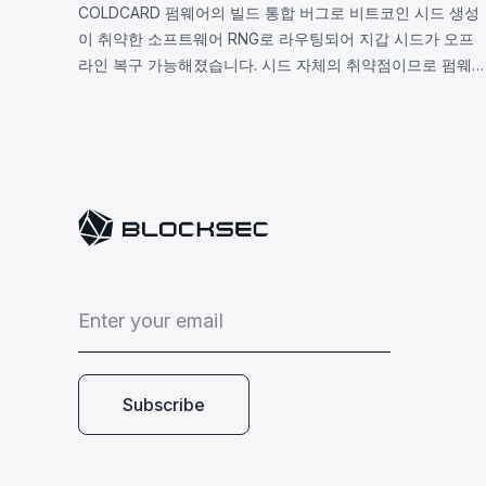
COLDCARD 펌웨어의 빌드 통합 버그로 비트코인 시드 생성
이 취약한 소프트웨어 RNG로 라우팅되어 지갑 시드가 오프
라인 복구 가능해졌습니다. 시드 자체의 취약점이므로 펌웨
업데이트로 해결 불가하며, 2026년 8월 7일 기준 확인된 피
해는 1,405 BTC(~9,100만 달러), 비공개 추정치는 최대
2,055 BTC입니다.
E
n
t
e
r
y
o
u
r
e
m
a
i
l
Subscribe