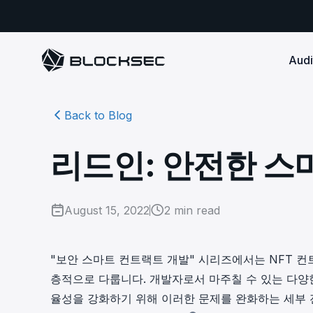
Audi
Back to Blog
Smart Contract 
SECURITY
Audit Reports
COMPLI
DeFi Protocols
Ensure your DApp's 
Detect every comprehensive r
Secure your code pre-launch and block attacks in
리드인: 안전한 스
security audits by Block Sec.
robust, reliable, an
Phalcon Security
Ph
real-time. Safeguard both user assets and your
Detect every threat, alert what
reputation.
standards.
Ide
matters, and block attacks in real-
an
Docs
time.
Comprehensive docs to help yo
Stablecoin Issuer
August 15, 2022
2
min read
with BlockSec
Ph
Infrastructure A
Secure your contracts pre-launch and monitor
Safe{Wallet} Monitor
Mon
transactions in real-time, safeguarding both asset
Secure your L1/L2 ch
Monitor, analyze, and simulate to
rea
stability and regulatory trust.
Security Incidents Library
ensure your Safe{Wallet}’s security.
other infrastructure
wit
"보안 스마트 컨트랙트 개발" 시리즈에서는 NFT 
Comprehensive docs to help yo
systemic risk.
층적으로 다룹니다. 개발자로서 마주칠 수 있는 다양
with BlockSec
STOP for L2 Chains
Me
율성을 강화하기 위해 이러한 문제를 완화하는 세부 
Stop hacks at the Sequencer level to
Tra
ensure L2 security.
tra