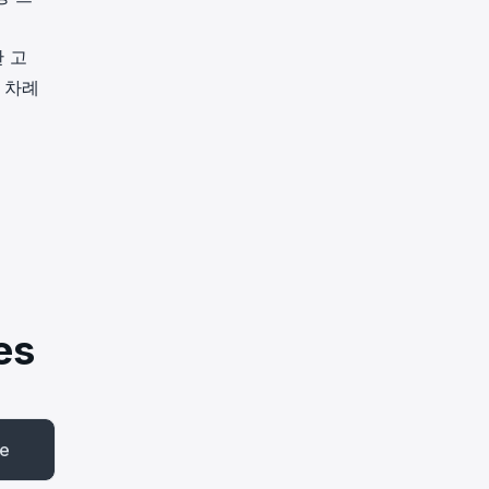
한 고
두 차례
es
be