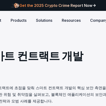
Get the 2025 Crypto Crime Report Now
t
Products
Solutions
Resources
Compan
Audits
ANCE
Blog
AI
Customers
Centralized Exchanges
L1/L2 Chai
About Blocksec
core logic is
eports of Web3
Stay updated with industry insights and BlockSec
Explore our global c
Identify illicit activities, manage risks, and ensure
Protect your 
Where cutting-edge research
마트 컨트랙트 개발
new.
partners shaping th
d meets top security
alcon Compliance
Trace.ai
AML/CFT compliance.
Free Trial
New
attacks at th
meets real-world security.
security landscape.
reputation.
ntify illicit activities, manage risks,
Trace stolen crypto with AI-
d ensure AML/CFT compliance.
on-chain investigation.
Research
u build securely
Influential papers advancing blockchain security.
Crypto Payment
RWA
alcon Network
x402 Compliance API
udits
Block illicit funds in real-time and meet global
Build Investo
itor illicit fund inflows and receive
Pay-per-call AML intelligence 
compliance standards, building trust in every
every layer: 
ains, wallets, and
l-time alerts before they are
x402 protocol.
transaction.
screen every 
Free
 stack against
hdrawn.
컨트랙트에 초점을 맞춰 스마트 컨트랙트 개발의 핵심 보안 측면을
u build securely
Web3 Companion
한 위험 및 취약점을 살펴보고, 블록체인 애플리케이션의 보안과
taSleuth
The Secure Agentic Wallet.
전략과 모범 사례를 제공합니다.
ck crypto funds, visualize
nsaction flows, and simplify on-