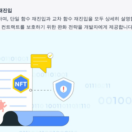
in investigations.
 재진입
ypto AML API
하며, 단일 함수 재진입과 교차 함수 재진입을 모두 상세히 설명
ress labels, risk scoring, and
트 컨트랙트를 보호하기 위한 완화 전략을 개발자에게 제공합니다
eening APIs for crypto compliance.