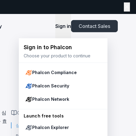
y
Sign in
Contact Sales
Sign in to Phalcon
TOOLS
Choose your product to continue
Playbook
New
ns
Newsroom
lients and
Security and Compliance for Crypto Payment
infrastructure before launch. Block
Explore highlights from the press,
e Web3
Systems: An Enterprise Playbook
MetaSuites
e source to shield your ecosystem and
news and featured stories.
Phalcon Compliance
Enhance your blockchain explorer with
powered
20+ integrated tools for advanced
Whitepaper
Phalcon Security
capabilities.
Stablecoin Issuer Freeze Risk: A User-Centric
Risk Management Framework
r Trust and Secure Your Platform at
Simulation API
Phalcon Network
via the
Audit your tokenization contracts,
See outcomes and balance changes
transaction, and protect your treasury.
Report
in USD before you sign any on-chain
 심
ON THIS PAGE
2025 Crypto Crime Report
Launch free tools
transaction.
 효
심층 분석: 종합적인 개요
Phalcon Explorer
USDT Freeze Checker
Handbook
Check any USDT address against