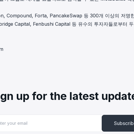
n, Compound, Forta, PancakeSwap 등 300개 이상의 저명
bridge Capital, Fenbushi Capital 등 유수의 투자자들로부터 
am
ign up for the latest updat
Subscri