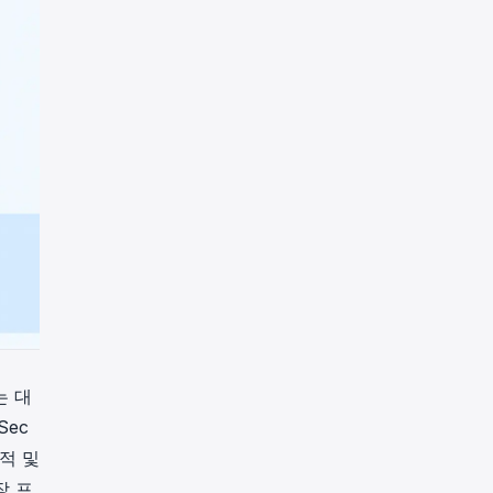
는 대
Sec
적 및
장 프