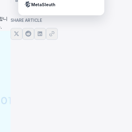
BlockSec 소개
Crypto Payment Compliance Handbook
Tether’s blacklist in real time.
MetaSleuth
합니
SHARE ARTICLE
.