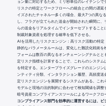
ョン量に対応するため、ミリ秒単位のレイテンシで
リスクの特定とワークフローへの統合との間の遅延
イズされたチャネル—多くの場合、最大7つの異な
し、フラグが立てられた送金が開始された瞬間に、
らの送金をリアルタイムでインターセプトすること
制裁対象資産を処理する確率を低下させる。
AIを活用したリスクエンジン：高リスク活動の特定
静的なパラメータルールは、変化した難読化戦術を
フォームは数百の異なるオンチェーンシグナルととも
定リスク指標を計算することで、これらのシステム
を特定する。エンタープライズグレードのエンジン
ンティティ分類、インタラクション履歴、高頻度送
定リスクエンジンを展開するシステムがある。これ
モデルと現地の法的制約に合わせて検知閾値を調整
暗号資産コンプライアンスツールによるワークフロ
コンプライアンス部門を効率的に運営するには、ビ