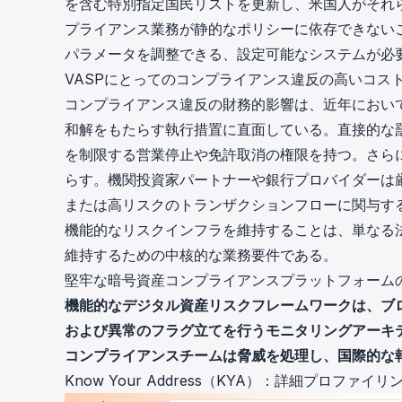
を含む特別指定国民リストを更新し、米国人がそれ
プライアンス業務が静的なポリシーに依存できない
パラメータを調整できる、設定可能なシステムが必
VASPにとってのコンプライアンス違反の高いコス
コンプライアンス違反の財務的影響は、近年におい
和解をもたらす執行措置に直面している。直接的な
を制限する営業停止や免許取消の権限を持つ。さら
らす。機関投資家パートナーや銀行プロバイダーは
または高リスクのトランザクションフローに関与する
機能的なリスクインフラを維持することは、単なる
維持するための中核的な業務要件である。
堅牢な暗号資産コンプライアンスプラットフォーム
機能的なデジタル資産リスクフレームワークは、ブ
および異常のフラグ立てを行うモニタリングアーキ
コンプライアンスチームは脅威を処理し、国際的な
Know Your Address（KYA）：詳細プロフ