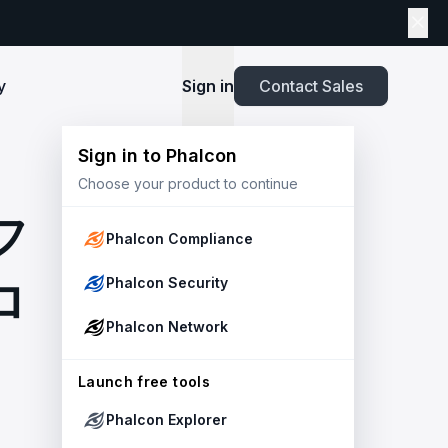
y
Sign in
Contact Sales
Sign in to Phalcon
TOOLS
Choose your product to continue
Playbook
New
ns
Newsroom
lients and
Security and Compliance for Crypto Payment
infrastructure before launch. Block
Explore highlights from the press,
フ
e Web3
Systems: An Enterprise Playbook
MetaSuites
e source to shield your ecosystem and
news and featured stories.
Phalcon Compliance
Enhance your blockchain explorer with
powered
20+ integrated tools for advanced
Whitepaper
ロ
Phalcon Security
capabilities.
Stablecoin Issuer Freeze Risk: A User-Centric
Risk Management Framework
r Trust and Secure Your Platform at
Simulation API
Phalcon Network
via the
Audit your tokenization contracts,
See outcomes and balance changes
transaction, and protect your treasury.
Report
in USD before you sign any on-chain
2025 Crypto Crime Report
Launch free tools
transaction.
Phalcon Explorer
USDT Freeze Checker
Handbook
Check any USDT address against