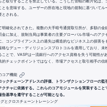
らと取引することを禁止している。こうした管轄の断片化は、
ことを意味する。ユーザーの所在地と現地の規制に基づいてル
要とされる。
ト
て明確化されてきた。複数の大手暗号通貨取引所が、多額の金
罰金に加え、規制当局は事業者の主要グローバル市場へのアク
に、コンプライアンス上の過失は構造的なビジネス上の損害を
厳格なデュー・ディリジェンスプロトコルを適用しており、未
ことで、VASPは一流銀行へのアクセス資格を失う可能性が
法的チェックポイントではなく、市場アクセスと取引相手の信
のコア機能
ロックチェーンアドレスの評価、トランザクションフローの監
テクチャに依拠する。これらのコアモジュールを実装すること
報告基準を遵守することが可能となる。
ァイリングとクロスチェーントレーシング