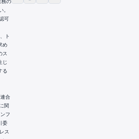
業務の
い。
認可
し、ト
求め
のス
生じ
する
州連合
に関
インフ
引委
レス