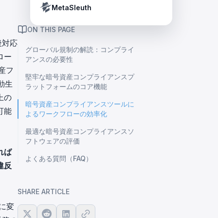
Crypto Payment Compliance Handbook
Tether’s blacklist in real time.
MetaSleuth
ON THIS PAGE
後対応
グローバル規制の解読：コンプライ
ロー
アンスの必要性
産フ
堅牢な暗号資産コンプライアンスプ
動生
ラットフォームのコア機能
上の
暗号資産コンプライアンスツールに
可能
よるワークフローの効率化
最適な暗号資産コンプライアンスソ
フトウェアの評価
れば
よくある質問（FAQ）
違反
SHARE ARTICLE
に変