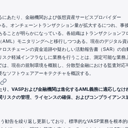
in investigations.
ypto AML API
るにあたり、金融機関および仮想資産サービスプロバイダー
ress labels, risk scoring, and
いる。オンチェーントランザクション量が拡大するにつれ、事
eening APIs for crypto compliance.
あることが明らかになっている。各組織はトランザクションフ
（AML）モニタリングへと移行しつつある。現在のデジタル資
クロスチェーンの資金追跡や疑わしい活動報告書（SAR）の自
リスク軽減インフラなしに業務を行うことは、測定可能な業務
では、現在の規制環境を概観し、分散型金融における監査対応
要なソフトウェアアーキテクチャを概説する。
り、VASPおよび金融機関は進化するAML義務に適応しなけ
関リスクの管理、ライセンスの確保、およびコンプライアンス
よう勧告を繰り返し更新しており、標準的なVASP業務を根本的