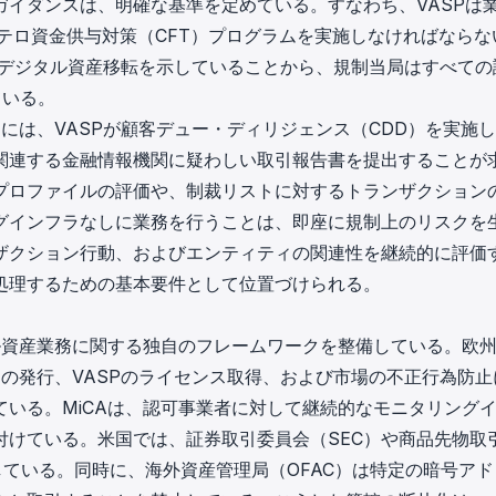
ガイダンスは、明確な基準を定めている。すなわち、VASPは
びテロ資金供与対策（CFT）プログラム
を実施しなければならな
正デジタル資産移転を示していることから、規制当局はすべての
ている。
には、VASPが顧客デュー・ディリジェンス（CDD）を実施
関連する金融情報機関に疑わしい取引報告書を提出することが
プロファイルの評価や、制裁リストに対するトランザクション
グインフラなしに業務を行うことは、即座に規制上のリスクを
ザクション行動、およびエンティティの関連性を継続的に評価
処理するための基本要件として位置づけられる。
ル資産業務に関する独自のフレームワークを整備している。欧
ンの発行、VASPのライセンス取得、および市場の不正行為防止
いる。MiCAは、認可事業者に対して
継続的なモニタリング
付けている。米国では、証券取引委員会（SEC）や商品先物取
している。同時に、海外資産管理局（OFAC）は特定の暗号アド