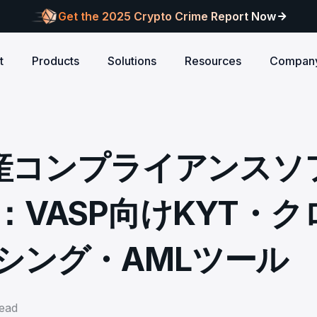
Get the 2025 Crypto Crime Report Now
t
Products
Solutions
Resources
Compan
Audits
ANCE
Blog
AI
Customers
Centralized Exchanges
L1/L2 Chai
About Blocksec
core logic is
eports of Web3
Stay updated with industry insights and BlockSec
Explore our global c
Identify illicit activities, manage risks, and ensure
Protect your 
Where cutting-edge research
資産コンプライアンスソ
new.
partners shaping th
d meets top security
alcon Compliance
Trace.ai
AML/CFT compliance.
Free Trial
New
attacks at th
meets real-world security.
security landscape.
reputation.
ntify illicit activities, manage risks,
Trace stolen crypto with AI-
d ensure AML/CFT compliance.
on-chain investigation.
Research
VASP向けKYT・ク
u build securely
Influential papers advancing blockchain security.
Crypto Payment
RWA
alcon Network
x402 Compliance API
udits
Block illicit funds in real-time and meet global
Build Investo
itor illicit fund inflows and receive
Pay-per-call AML intelligence 
compliance standards, building trust in every
every layer: 
ains, wallets, and
シング・AMLツール
l-time alerts before they are
x402 protocol.
transaction.
screen every 
Free
 stack against
hdrawn.
u build securely
Web3 Companion
taSleuth
The Secure Agentic Wallet.
ck crypto funds, visualize
ead
nsaction flows, and simplify on-