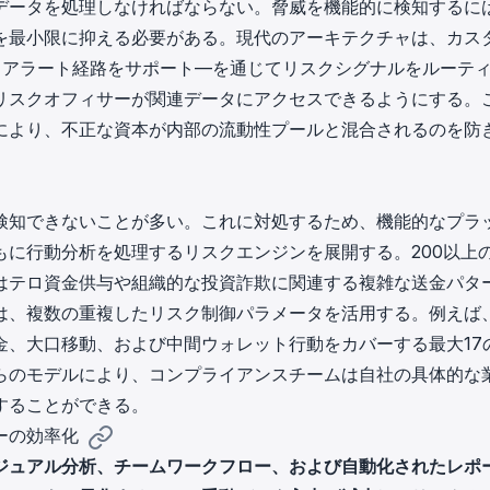
データを処理しなければならない。脅威を機能的に検知するに
を最小限に抑える必要がある。現代のアーキテクチャは、カス
るアラート経路をサポート—を通じてリスクシグナルをルーテ
リスクオフィサーが関連データにアクセスできるようにする。
により、不正な資本が内部の流動性プールと混合されるのを防
検知できないことが多い。これに対処するため、機能的なプラ
に行動分析を処理するリスクエンジンを展開する。200以上
はテロ資金供与や組織的な投資詐欺に関連する複雑な送金パタ
は、複数の重複したリスク制御パラメータを活用する。例えば
金、大口移動、および中間ウォレット行動をカバーする最大17
らのモデルにより、コンプライアンスチームは自社の具体的な
することができる。
ーの効率化
ジュアル分析、チームワークフロー、および自動化されたレポ