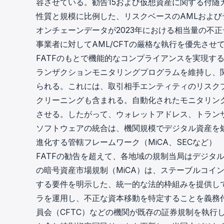
容させている。勧告15および仮想資産に関する付随
性質と規模に比例した、リスクベースの
AMLおよ
オンチェーンデータが2023年における相当量の不
事業者に対してAML/CFTの厳格な執行を優先させ
FATFのもとで機能的なコンプライアンスを実現する
ランザクションモニタリングプログラムを維持し、
られる。これには、取引相手エンティティのリスク
クリーニングも含まれる。自動化されたモニタリン
させる。したがって、
ウォレットアドレス
、トラン
ソフトウェアの統合は、機関規模でデジタル資産を
進化する管轄フレームワーク（MiCA、SECなど）
FATFの勧告を超えて、各地域の規制当局はデジタ
の暗号資産市場規制（MiCA）は、ステーブルコイ
する要件を明示した、統一的な法的枠組みを提供して
ラ
を運用し、不正な資本移動を特定することを義務
員会（CFTC）などの機関が既存の証券規制を執行