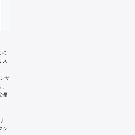
とに
リス
ランザ
り、
管理
す
クシ