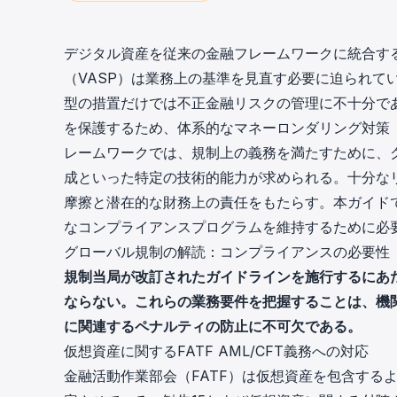
cha
Phalcon Explorer
Visualize, simulate, and debug on-
Cr
デジタル資産を従来の金融フレームワークに統合す
chain transactions with an intuitive
Add
（VASP）は業務上の基準を見直す必要に迫られて
interface.
scr
型の措置だけでは不正金融リスクの管理に不十分で
を保護するため、体系的なマネーロンダリング対策
レームワークでは、規制上の義務を満たすために、
成といった特定の技術的能力が求められる。十分な
摩擦と潜在的な財務上の責任をもたらす。本ガイド
なコンプライアンスプログラムを維持するために必
グローバル規制の解読：コンプライアンスの必要性
規制当局が改訂されたガイドラインを施行するにあた
ならない。これらの業務要件を把握することは、機
に関連するペナルティの防止に不可欠である。
仮想資産に関するFATF AML/CFT義務への対応
金融活動作業部会（FATF）は仮想資産を包含する