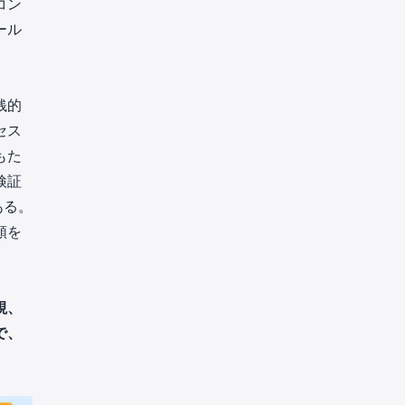
コン
ール
銭的
セス
もた
検証
ある。
頼を
視、
で、