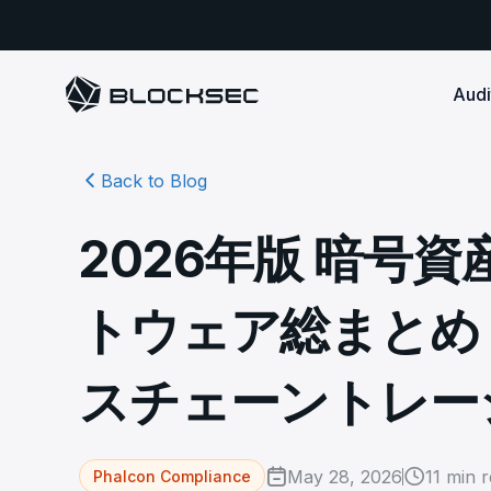
Audi
Back to Blog
Smart Contract 
SECURITY
Audit Reports
COMPLI
DeFi Protocols
Ensure your DApp's 
Detect every comprehensive r
Secure your code pre-launch and block attacks in
2026年版 暗号
security audits by Block Sec.
robust, reliable, an
Phalcon Security
Ph
real-time. Safeguard both user assets and your
Detect every threat, alert what
reputation.
standards.
Ide
matters, and block attacks in real-
an
Docs
トウェア総まとめ：
time.
Comprehensive docs to help yo
Stablecoin Issuer
with BlockSec
Ph
Infrastructure A
Secure your contracts pre-launch and monitor
Safe{Wallet} Monitor
Mon
transactions in real-time, safeguarding both asset
Secure your L1/L2 ch
Monitor, analyze, and simulate to
スチェーントレー
rea
stability and regulatory trust.
Security Incidents Library
ensure your Safe{Wallet}’s security.
other infrastructure
wit
Comprehensive docs to help yo
systemic risk.
with BlockSec
STOP for L2 Chains
Me
Stop hacks at the Sequencer level to
Tra
May 28, 2026
11
min r
Phalcon Compliance
ensure L2 security.
tra