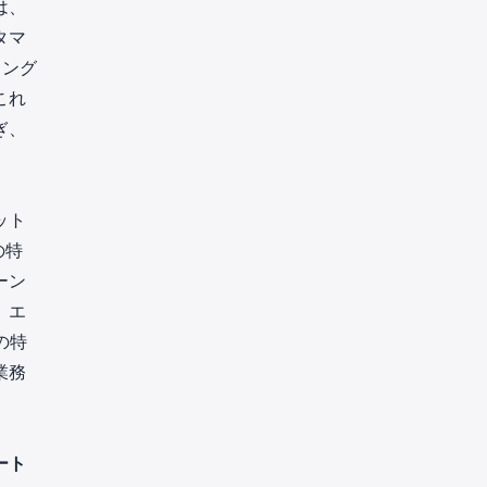
は、
タマ
ィング
これ
ぎ、
ット
の特
ーン
、エ
の特
業務
ート