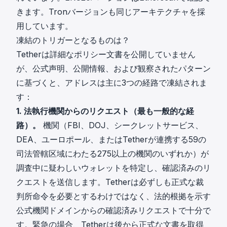
きます。Tronバージョンも同じアーキテクチャを採
用しています。
凍結のトリガーとなるものは？
Tetherは詳細なポリシー文書を公開していません
が、
公式声明
、公開情報、および観察されたパターン
に基づくと、アドレスは主に3つの経路で凍結されま
す：
1. 法執行機関からのリクエスト（最も一般的な経
路）。
機関（FBI、DOJ、シークレットサービス、
DEA、ユーロポール、またはTetherが連携する59の
司法管轄区域にわたる275以上の機関のいずれか）が
調査中に疑わしいウォレットを特定し、確認済みのリ
クエストを送信します。Tetherは必ずしも正式な裁
判所命令を必要とするわけではなく、法的根拠を示す
公式機関ドメインからの確認済みリクエストで十分で
す。緊急の場合、Tetherは後から正式な文書を取得