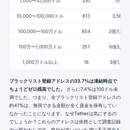
1,000〜10,000ドル
330
157万
10,000〜100,000ドル
813
3,566
100,000〜100万ドル
854
2億7,38
100万〜1,000万ドル
257
6億3,17
1,000万ドル以上
18
3億1,31
ブラックリスト登録アドレスの33.7%は凍結時点で
ちょうどゼロ残高でした。
さらに7.4%は100ドル未
満でした。つまり、全ブラックリスト登録アドレスの
約41%は、無視できる金額か全く資金を保有してい
なかったことになります。なぜTetherは気にするの
でしょうか？これらのアドレスは依然として調査記録
の一部だからです。執行が追いついた
後
に不正資金を