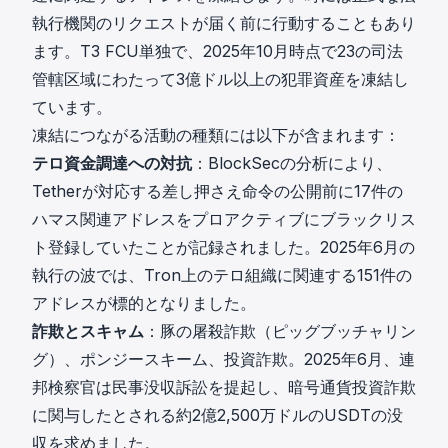
執行機関のリクエストが届く前に行動することもあり
ます。T3 FCU単独で、2025年10月時点で23の司法
管轄区域にわたって3億ドル以上の犯罪資産を凍結し
ています。
凍結につながる活動の種類には以下が含まれます：
テロ資金調達への対抗
：
BlockSecの分析
により、
Tetherが対応する差し押さえ命令の公開前に17件の
ハマス関連アドレスをプロアクティブにブラックリス
ト登録していたことが記録されました。2025年6月の
執行の波では、Tron上のテロ組織に関連する151件の
アドレスが標的となりました。
詐欺とスキャム
：豚の屠殺詐欺（ピッグブッチャリン
グ）、ポンジースキーム、投資詐欺。2025年6月、
連
邦検察官は民事没収訴訟を提起し
、暗号通貨投資詐欺
に関与したとされる約2億2,500万ドルのUSDTの没
収を求めました。