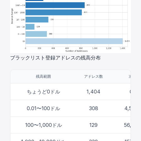
ブラックリスト登録アドレスの残高分布
残高範囲
アドレス数
凍結合
ちょうど0ドル
1,404
0ド
0.01〜100ドル
308
4,58
100〜1,000ドル
129
56,11