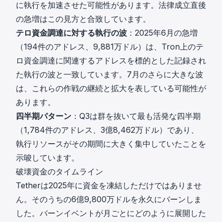
に執行を加速させた可能性があります。法律成立直後
の急増はこの見方と合致しています。
テロ資金調達に対する執行の波
：2025年6月の急増
（194件のアドレス、9,881万ドル）は、Tron上のテ
ロ資金調達に関連するアドレスを標的とした
記録され
た執行の波
と一致しています。7月のさらに大きな波
は、これらの作戦の継続と拡大を表している可能性が
あります。
四半期パターン
：Q3は群を抜いて最も活発な四半期
（1,784件のアドレス、3億8,462万ドル）であり、
執行リソースがその期間に大きく集中していたことを
示唆しています。
破壊資金のタイムライン
Tetherは2025年に資金を凍結しただけではありませ
ん。そのうちの6億9,800万ドルを永久にバーンしま
した。バーンイベントが月ごとにどのように展開した