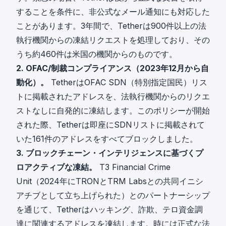
することを条件に、非公式なメール通知にも対応した
ことがあります。3年間で、Tetherは
900件以上の法
執行機関からの凍結リクエスト
を処理しており、その
うち約460件は米国の機関からのものです。
2. OFAC/制裁コンプライアンス（2023年12月から自
動化）。
Tetherは
OFAC SDN
（特別指定国民）リス
トに掲載されたアドレスを、法執行機関からのリクエ
ストなしに自発的に凍結します。このポリシーが開始
された際、Tetherは即座にSDNリストに掲載されて
いた161件のアドレスをすべてブロックしました。
3. ブロックチェーン・インテリジェンスに基づくプ
ロアクティブな凍結。
T3 Financial Crime
Unit
（2024年にTRONとTRM Labsとの共同イニシ
アチブとして立ち上げられた）とのパートナーシップ
を通じて、Tetherはハッキング、詐欺、テロ資金調
達に関連するアドレスを凍結します。時には正式な法