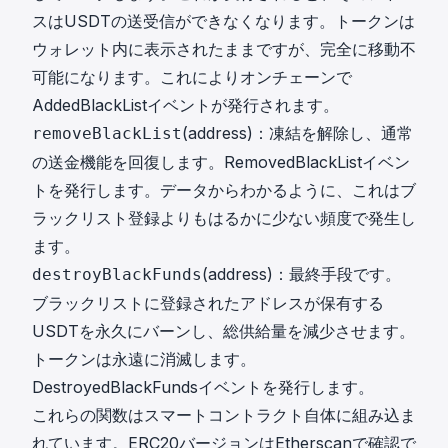
スはUSDTの送受信ができなくなります。トークンは
ウォレット内に表示されたままですが、完全に移動不
可能になります。これによりオンチェーンで
AddedBlackListイベントが発行されます。
(address)：凍結を解除し、通常
removeBlackList
の送金機能を回復します。RemovedBlackListイベン
トを発行します。データからわかるように、これはブ
ラックリスト登録よりもはるかに少ない頻度で発生し
ます。
(address)：最終手段です。
destroyBlackFunds
ブラックリストに登録されたアドレスが保有する
USDTを永久にバーンし、総供給量を減少させます。
トークンは永遠に消滅します。
DestroyedBlackFundsイベントを発行します。
これらの関数はスマートコントラクト自体に組み込ま
れています。ERC20バージョンは
Etherscan
で確認で