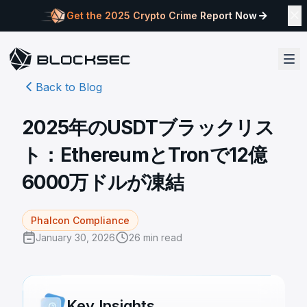
Get the 2025 Crypto Crime Report Now
Back to Blog
2025年のUSDTブラックリス
ト：EthereumとTronで12億
6000万ドルが凍結
Phalcon Compliance
January 30, 2026
26
min read
Key Insights