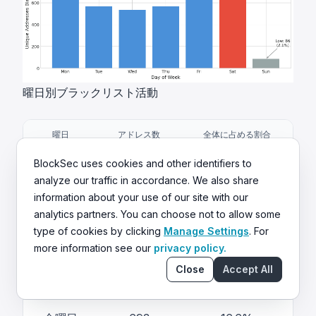
曜日別ブラックリスト活動
曜日
アドレス数
全体に占める割合
BlockSec uses cookies and other identifiers to
月曜日
786
18.9%
analyze our traffic in accordance. We also share
information about your use of our site with our
火曜日
565
13.6%
analytics partners. You can choose not to allow some
type of cookies by clicking
Manage Settings
. For
水曜日
535
12.9%
more information see our
privacy policy.
Close
Accept All
木曜日
566
13.6%