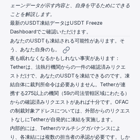
ェーンデータが示す内容と、自身を守るためにできる
ことを解説します。
最新のUSDT凍結データは
USDT Freeze
Dashboard
でご確認いただけます。
あなたのUSDTも凍結される可能性があります。そ
う、あなた自身のも。
夜も眠れなくなるかもしれない事実があります：
Tetherは、法執行機関からの一件の確認済みリクエ
ストだけで、あなたのUSDTを凍結できるのです。凍
結自体に裁判所命令は必要ありません。Tetherが連
携する
275以上の機関
（59の司法管轄区域にわたる）
からの確認済みリクエストがあれば十分です。OFAC
の制裁対象アドレスについては、外部からのリクエス
トなしにTetherが自発的に凍結を実施します。
内部的には、Tetherのマルチシグガバナンスによ
り、各凍結には複数の担当者の承認が必要です。しか