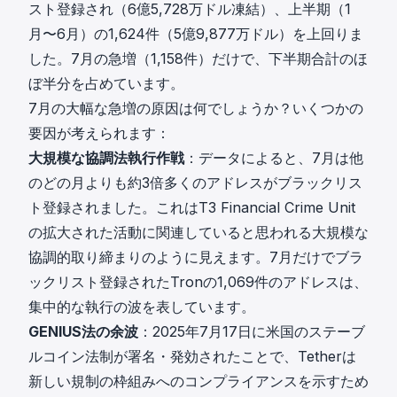
スト登録され（6億5,728万ドル凍結）、上半期（1
月〜6月）の1,624件（5億9,877万ドル）を上回りま
した。7月の急増（1,158件）だけで、下半期合計のほ
ぼ半分を占めています。
7月の大幅な急増の原因は何でしょうか？いくつかの
要因が考えられます：
大規模な協調法執行作戦
：データによると、7月は他
のどの月よりも約3倍多くのアドレスがブラックリス
ト登録されました。これはT3 Financial Crime Unit
の拡大された活動に関連していると思われる大規模な
協調的取り締まりのように見えます。7月だけでブラ
ックリスト登録されたTronの1,069件のアドレスは、
集中的な執行の波を表しています。
GENIUS法の余波
：2025年7月17日に米国のステーブ
ルコイン法制が署名・発効されたことで、Tetherは
新しい規制の枠組みへのコンプライアンスを示すため