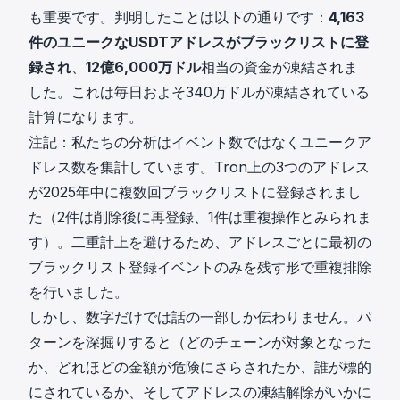
も重要です。判明したことは以下の通りです：
4,163
件のユニークなUSDTアドレスがブラックリストに登
録され
、
12億6,000万ドル
相当の資金が凍結されま
した。これは毎日およそ340万ドルが凍結されている
計算になります。
注記：私たちの分析はイベント数ではなくユニークア
ドレス数を集計しています。Tron上の3つのアドレス
が2025年中に複数回ブラックリストに登録されまし
た（2件は削除後に再登録、1件は重複操作とみられま
す）。二重計上を避けるため、アドレスごとに最初の
ブラックリスト登録イベントのみを残す形で重複排除
を行いました。
しかし、数字だけでは話の一部しか伝わりません。パ
ターンを深掘りすると（どのチェーンが対象となった
か、どれほどの金額が危険にさらされたか、誰が標的
にされているか、そしてアドレスの凍結解除がいかに