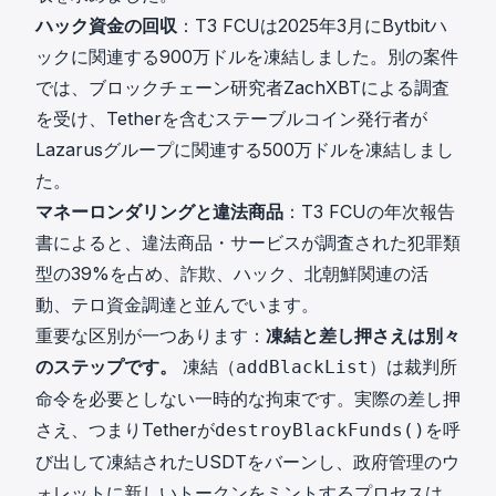
ハック資金の回収
：T3 FCUは2025年3月に
Bytbitハ
ックに関連する900万ドルを凍結しました
。別の案件
では、ブロックチェーン研究者ZachXBTによる調査
を受け、
Tetherを含むステーブルコイン発行者が
Lazarusグループに関連する500万ドルを凍結しまし
た
。
マネーロンダリングと違法商品
：
T3 FCUの年次報告
書
によると、違法商品・サービスが調査された犯罪類
型の39%を占め、詐欺、ハック、北朝鮮関連の活
動、テロ資金調達と並んでいます。
重要な区別が一つあります：
凍結と差し押さえは別々
のステップです。
凍結（
）は裁判所
addBlackList
命令を必要としない一時的な拘束です。実際の差し押
さえ、つまりTetherが
を呼
destroyBlackFunds()
び出して凍結されたUSDTをバーンし、政府管理のウ
ォレットに新しいトークンをミントするプロセスは、