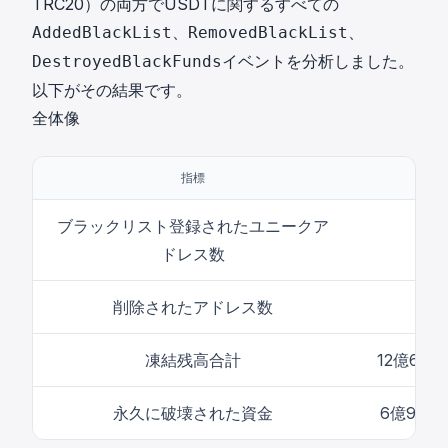
TRC20）の両方でUSDTに関するすべての
、
、
AddedBlackList
RemovedBlackList
イベントを分析しました。
DestroyedBlackFunds
以下がその結果です。
全体像
指標
値
ブラックリスト登録されたユニークア
4,1
ドレス数
削除されたアドレス数
38
凍結残高合計
12億6,0
永久に破壊された資金
6億9,8