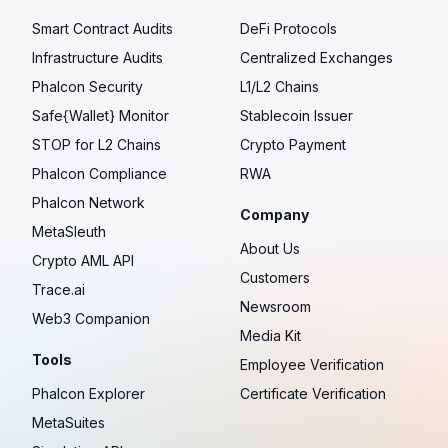
Smart Contract Audits
DeFi Protocols
Infrastructure Audits
Centralized Exchanges
Phalcon Security
L1/L2 Chains
Safe{Wallet} Monitor
Stablecoin Issuer
STOP for L2 Chains
Crypto Payment
Phalcon Compliance
RWA
Phalcon Network
Company
MetaSleuth
About Us
Crypto AML API
Customers
Trace.ai
Newsroom
Web3 Companion
Media Kit
Tools
Employee Verification
Phalcon Explorer
Certificate Verification
MetaSuites