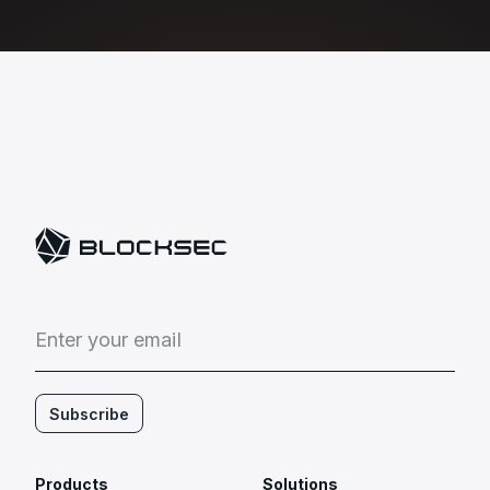
E
n
t
e
r
y
o
u
r
e
m
a
i
l
Subscribe
Products
Solutions