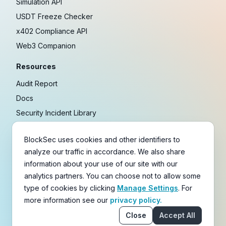
Simulation API
USDT Freeze Checker
x402 Compliance API
Web3 Companion
Resources
Audit Report
Docs
Security Incident Library
Blog
BlockSec uses cookies and other identifiers to
Research
analyze our traffic in accordance. We also share
Guides
information about your use of our site with our
Crypto Payment Playbook
analytics partners. You can choose not to allow some
type of cookies by clicking
Manage Settings
. For
Copyright © 2021-
2026
BlockSec
more information see our
privacy policy.
Terms
&
Policies
&
Disclaimer
Close
Accept All
email
X
Telegram
YouTube
Linkedin
GitHub