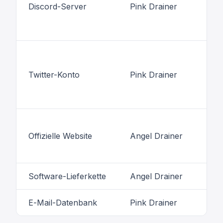
Discord-Server
Pink Drainer
Or
Ch
DJ
Op
Twitter-Konto
Pink Drainer
Sl
Un
Ga
Offizielle Website
Angel Drainer
Ba
Fr
Software-Lieferkette
Angel Drainer
Le
E-Mail-Datenbank
Pink Drainer
Ma