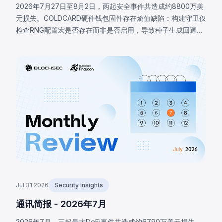
2026年7月27日至8月2日，两起安全事件共造成约8800万美
元损失。COLDCARD硬件钱包固件存在熵值缺陷：构建守卫仅
检查RNG配置宏是否存在而非是否启用，导致种子生成回退至
确定性软件路径，攻击者借此恢复受影响种子并分批盗取至少
1370枚BTC（约8800万美元）。BNB链上LULA代币因业务逻
辑漏洞损失约57.8万美元，攻击者触发特权函数`recycle()`，
从PancakeSwap V2池提取LULA并重置储备，耗尽流动性。
Jul 31 2026
Security Insights
通讯简报 - 2026年7月
2026年7月，三起最大DeFi事件共造成约6790万美元损失，