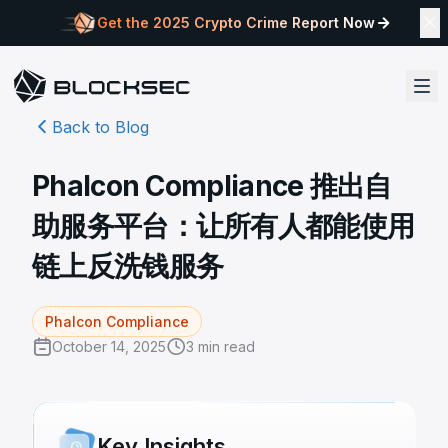
Get the 2025 Crypto Crime Report Now
Back to Blog
Phalcon Compliance 推出自
助服务平台：让所有人都能使用
链上反洗钱服务
Phalcon Compliance
October 14, 2025
3
min read
Key Insights