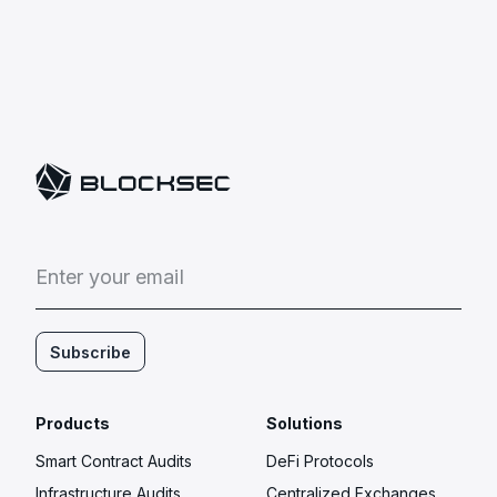
E
n
t
e
r
y
o
u
r
e
m
a
i
l
Subscribe
Products
Solutions
Smart Contract Audits
DeFi Protocols
Infrastructure Audits
Centralized Exchanges