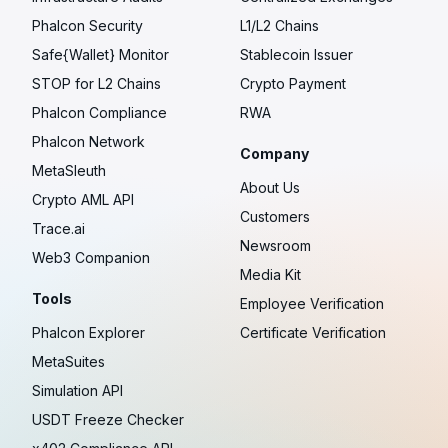
Phalcon Security
L1/L2 Chains
Safe{Wallet} Monitor
Stablecoin Issuer
STOP for L2 Chains
Crypto Payment
Phalcon Compliance
RWA
Phalcon Network
Company
MetaSleuth
About Us
Crypto AML API
Customers
Trace.ai
Newsroom
Web3 Companion
Media Kit
Tools
Employee Verification
Phalcon Explorer
Certificate Verification
MetaSuites
Simulation API
USDT Freeze Checker