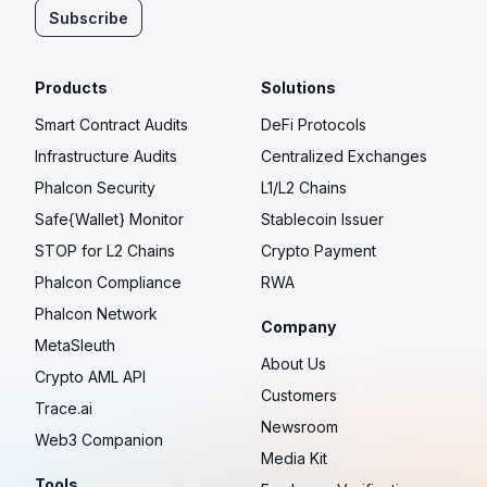
Subscribe
Products
Solutions
Smart Contract Audits
DeFi Protocols
Infrastructure Audits
Centralized Exchanges
Phalcon Security
L1/L2 Chains
Safe{Wallet} Monitor
Stablecoin Issuer
STOP for L2 Chains
Crypto Payment
Phalcon Compliance
RWA
Phalcon Network
Company
MetaSleuth
About Us
Crypto AML API
Customers
Trace.ai
Newsroom
Web3 Companion
Media Kit
Tools