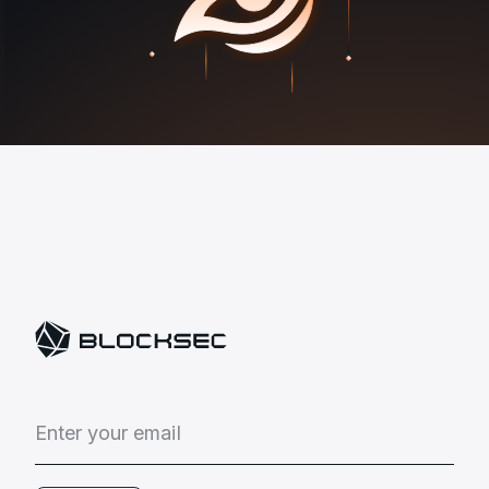
E
n
t
e
r
y
o
u
r
e
m
a
i
l