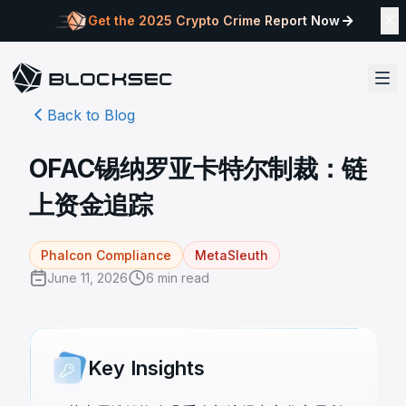
Get the 2025 Crypto Crime Report Now
Back to Blog
OFAC锡纳罗亚卡特尔制裁：链
上资金追踪
Phalcon Compliance
MetaSleuth
June 11, 2026
6
min read
Key Insights