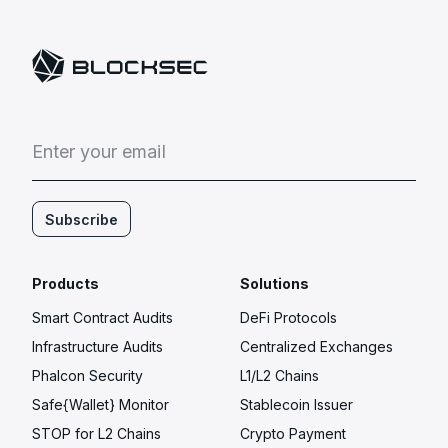
E
n
t
e
r
y
o
u
r
e
m
a
i
l
Subscribe
Products
Solutions
Smart Contract Audits
DeFi Protocols
Infrastructure Audits
Centralized Exchanges
Phalcon Security
L1/L2 Chains
Safe{Wallet} Monitor
Stablecoin Issuer
STOP for L2 Chains
Crypto Payment