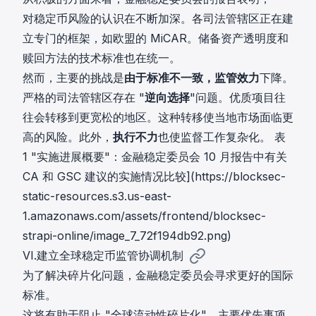
对稳定币风险的认识在不断加深。各司法管辖区正在建
立专门的框架，如欧盟的 MiCAR。储备资产透明度和
赎回方法的技术标准也在统一。
然而，主要的挑战是
由于标准不一致，监管效力
下降。
严格的司法管辖区存在 "
逆向选择
"问题。优质项目往
往会转移到更宽松的地区。这种转移使当地市场面临更
高的风险。此外，
执行不力
也使监督工作复杂化。 表
1 "实施进展概要"：金融稳定委员会 10 月报告中有关
CA 和 GSC 建议的实施情况比较](https://blocksec-
static-resources.s3.us-east-
1.amazonaws.com/assets/frontend/blocksec-
strapi-online/image_7_72f194db92.png)
VI.建立全球稳定币监管协调机制
为了解决碎片化问题，金融稳定委员会寻求更好的国际
标准。
这将有助于阻止 "全球流动性碎片化"。主要优先事项