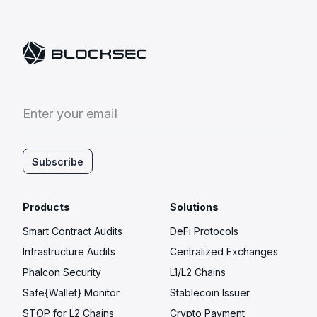
E
n
t
e
r
y
o
u
r
e
m
a
i
l
Subscribe
Products
Solutions
Smart Contract Audits
DeFi Protocols
Infrastructure Audits
Centralized Exchanges
Phalcon Security
L1/L2 Chains
Safe{Wallet} Monitor
Stablecoin Issuer
STOP for L2 Chains
Crypto Payment