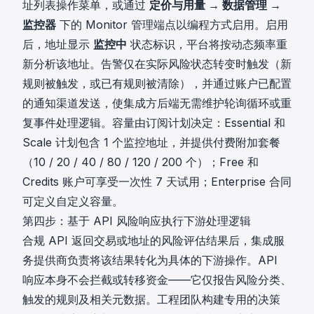
址列表操作菜单，或通过
定价与用量 → 数据管理 →
监控器
下的 Monitor 管理端点以编程方式启用。启用
后，地址显示
监控中
状态标识，平台将按动态频率重
新分析该地址。告警仅在实际风险状态转变时触发（新
规则被触发，或已有规则被清除），并通过账户已配置
的通知渠道发送，使集成方后端无需维护轮询循环或重
复事件处理逻辑。容量由订阅计划决定：Essential 和
Scale 计划包含 1 个监控地址，并提供付费附加套餐
（10 / 20 / 40 / 80 / 120 / 200 个）；Free 和
Credits 账户可享受一次性 7 天试用；Enterprise 合同
可定义自定义容量。
第四步：基于 API 风险响应执行下游处理逻辑
合规 API 返回交易或地址的风险评估结果后，集成服
务提供商负责将该结果转化为具体的下游操作。API
响应本身不会拦截或转移资金——它仅报告风险分类、
触发的规则及相关元数据。工程团队构建专用的决策