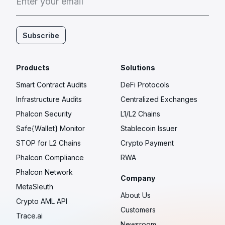
E
n
t
e
r
y
o
u
r
e
m
a
i
l
Subscribe
Products
Solutions
Smart Contract Audits
DeFi Protocols
Infrastructure Audits
Centralized Exchanges
Phalcon Security
L1/L2 Chains
Safe{Wallet} Monitor
Stablecoin Issuer
STOP for L2 Chains
Crypto Payment
Phalcon Compliance
RWA
Phalcon Network
Company
MetaSleuth
About Us
Crypto AML API
Customers
Trace.ai
Newsroom