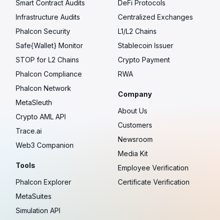
Smart Contract Audits
DeFi Protocols
Infrastructure Audits
Centralized Exchanges
Phalcon Security
L1/L2 Chains
Safe{Wallet} Monitor
Stablecoin Issuer
STOP for L2 Chains
Crypto Payment
Phalcon Compliance
RWA
Phalcon Network
Company
MetaSleuth
About Us
Crypto AML API
Customers
Trace.ai
Newsroom
Web3 Companion
Media Kit
Tools
Employee Verification
Phalcon Explorer
Certificate Verification
MetaSuites
Simulation API