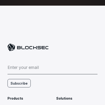
E
n
t
e
r
y
o
u
r
e
m
a
i
l
Subscribe
Products
Solutions