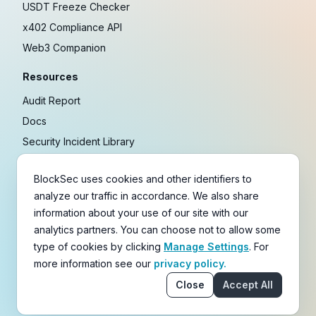
USDT Freeze Checker
x402 Compliance API
Web3 Companion
Resources
Audit Report
Docs
Security Incident Library
Blog
BlockSec uses cookies and other identifiers to
Research
analyze our traffic in accordance. We also share
Guides
information about your use of our site with our
Crypto Payment Playbook
analytics partners. You can choose not to allow some
type of cookies by clicking
Manage Settings
. For
Copyright © 2021-
2026
BlockSec
more information see our
privacy policy.
Terms
&
Policies
&
Disclaimer
Close
Accept All
email
X
Telegram
YouTube
Linkedin
GitHub