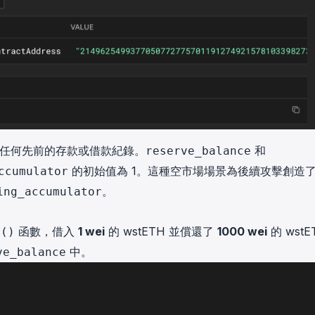
時並無任何先前的存款或借款紀錄。
和
reserve_balance
的初始值為 1。這種空市場場景為後續攻擊創造
ccumulator
。
ing_accumulator
函數，借入
1 wei
的 wstETH 並償還了
1000 wei
的 wstE
n()
中。
ve_balance