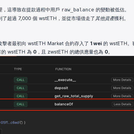
理，這導致在提款過程中用戶
的變動被低估。
raw_balance
到了超過
7,000
個 wstETH，並從市場借走了
其他資產
獲利。
擊者最初向 wstETH Market 合約存入了
1 wei
的 wstETH
的 wstETH 為
0
，且 zwstETH 的總供應量也為
0
。