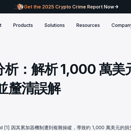
Get the 2025 Crypto Crime Report Now
t
Products
Solutions
Resources
Compan
Audits
ANCE
Blog
AI
Customers
Centralized Exchanges
L1/L2 Chai
About Blocksec
core logic is
eports of Web3
Stay updated with industry insights and BlockSec
Explore our global c
Identify illicit activities, manage risks, and ensure
Protect your 
Where cutting-edge research
分析：解析 1,000 萬美
new.
partners shaping th
d meets top security
alcon Compliance
Trace.ai
AML/CFT compliance.
Free Trial
New
attacks at th
meets real-world security.
security landscape.
reputation.
ntify illicit activities, manage risks,
Trace stolen crypto with AI-
d ensure AML/CFT compliance.
on-chain investigation.
Research
並釐清誤解
u build securely
Influential papers advancing blockchain security.
Crypto Payment
RWA
alcon Network
x402 Compliance API
udits
Block illicit funds in real-time and meet global
Build Investo
itor illicit fund inflows and receive
Pay-per-call AML intelligence 
compliance standards, building trust in every
every layer: 
ains, wallets, and
l-time alerts before they are
x402 protocol.
transaction.
screen every 
Free
 stack against
hdrawn.
u build securely
Web3 Companion
taSleuth
The Secure Agentic Wallet.
ck crypto funds, visualize
nd [1] 因其累加器機制遭到複雜操縱，導致約 1,000 萬美元的
nsaction flows, and simplify on-