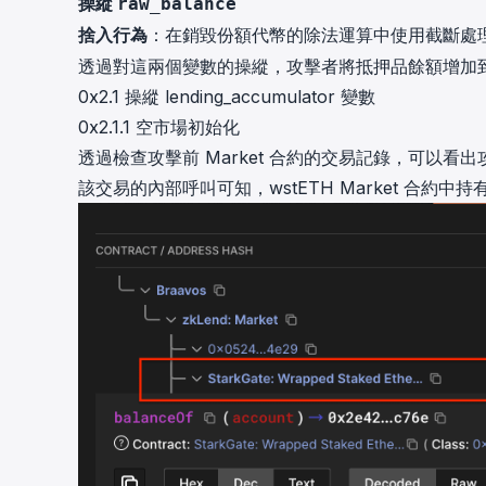
操縱
raw_balance
捨入行為
：在銷毀份額代幣的除法運算中使用截斷處
透過對這兩個變數的操縱，攻擊者將抵押品餘額增加
0x2.1 操縱 lending_accumulator 變數
0x2.1.1 空市場初始化
透過檢查攻擊前 Market 合約的
交易記錄
，可以看出攻
該交易的內部呼叫可知，wstETH Market 合約中持有