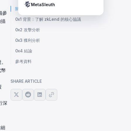
Crypto Payment Compliance Handbook
Tether’s blacklist in real time.
MetaSleuth
關鍵要點 (TL;DR)
備參
0x1 背景：了解 zkLend 的核心協議
的描
0x2 攻擊分析
0x3 獲利分析
0x4 結論
參考資料
縱。
代幣
SHARE ARTICLE
資
行深
作細