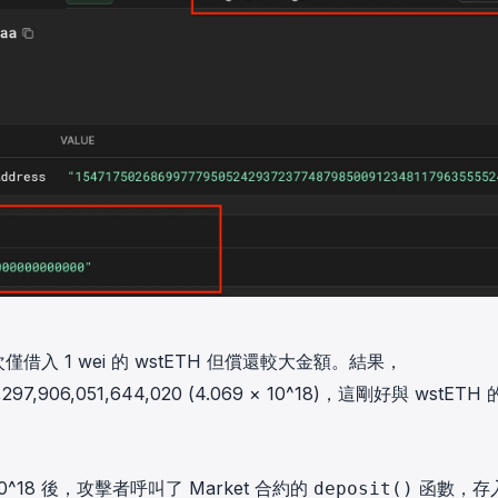
借入 1 wei 的 wstETH 但償還較大金額。結果，
,297,906,051,644,020
(4.069 × 10^18)，這剛好與 wstETH
10^18 後，攻擊者呼叫了 Market 合約的
函數，存
deposit()