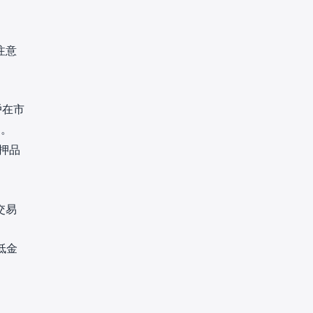
注意
戶在市
的。
押品
交易
低金