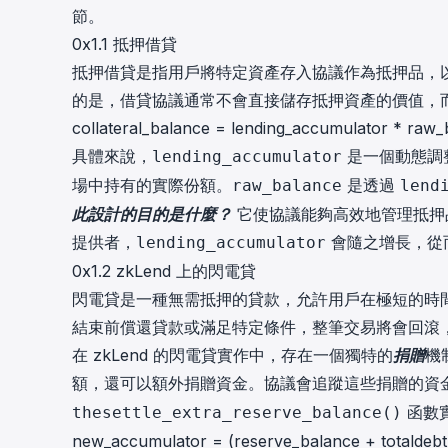
節。
0x1.1 抵押借貸
抵押借貸是指用戶將特定資產存入協議作為抵押品，
的是，借貸協議通常不會直接儲存抵押資產的價值，
collateral_balance = lending_accumulator * raw_
具體來說，
是一個動態調
lending_accumulator
場中持有的實際份額。
是透過
raw_balance
lend
此設計的目的是什麼？
它使協議能夠高效地管理抵押
提供者，
會隨之增長，從
lending_accumulator
0x1.2 zkLend 上的閃電貸
閃電貸是一種無需抵押的貸款，允許用戶在極短的時
結束前償還貸款或滿足特定條件，整筆交易將會回滾
在 zkLend 的閃電貸實作中，存在一個獨特的
捐贈
機
額，還可以額外捐贈資金。協議會追蹤這些捐贈的資
函數
thesettle_extra_reserve_balance()
new_accumulator = (reserve_balance + totaldebt