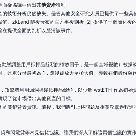
進而從協議中借出
其他資產
獲利。
in investigations.
確的技術分析仍然缺失。儘管其他安全研究人員已提供了一些具
ypto AML API
zkLend 隨後發布的官方事後剖析 [2] 提供了一個簡化後
ress labels, risk scoring, and
eening APIs for crypto compliance.
旨在提供全面的剖析以釐清該事件。
為動態調整用戶抵押品餘額的縮放因子，是一個全域變數）被操
同，此處分母最初為 1，隨後被放大至極大值，導致在銷毀份額
，攻擊者利用漏洞操縱抵押品餘額，以少量 wstETH 作為初始
從而實現了從市場借出其他資產的目標。
nd 的關鍵背景資訊。隨後，我們將對上述問題及相關攻擊過程進
支持抵押借貸和閃電貸等常見借貸協議。讓我們深入了解這兩個協議的實