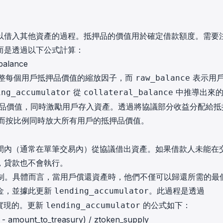
以借入其他資產的過程。抵押品的價值用於確定借款額度。需要
而是透過以下公式計算：
balance
整每個用戶抵押品價值的縮放因子，而
表示用
raw_balance
從
中推導出來
ing_accumulator
collateral_balance
品價值，同時激勵用戶存入資產。透過將協議部分收益分配給抵
而按比例同時放大所有用戶的抵押品價值。
間內（通常在單筆交易內）從協議借出資產。如果借款人未能在
，貸款也不會執行。
制。具體而言，當用戶償還資產時，他們不僅可以歸還所需的最
金，並據此更新
。此過程是透過
lending_accumulator
實現的。更新
的公式如下：
lending_accumulator
 - amount_to_treasury) / ztoken_supply