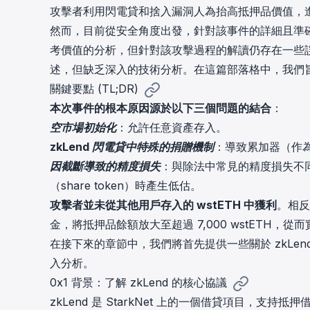
攻擊者利用閃電貸和捨入漏洞人為抬高抵押品價值，
cha
Phalcon Explorer
然而，目前從安全角度出發，針對該事件的詳細且準
Visualize, simulate, and debug on-
Cr
考價值的分析，但針對該攻擊過程的解讀仍存在一些誤解。
chain transactions with an intuitive
Add
interface.
scr
述，但缺乏深入的技術分析。在這篇部落格中，我們
關鍵要點 (TL;DR)
本次事件的根本原因源於以下三個問題的結合
：
空市場初始化
：允許任意資產存入。
zkLend 閃電貸中特殊的捐贈機制
：導致累加器（作
因截斷導致的精度損失
：與除法中常見的精度損失不
（share token）時產生低估。
攻擊者並未從其他用戶存入的 wstETH 中獲利
。相反
金，將抵押品餘額放大至超過 7,000 wstETH，
在接下來的章節中，我們將首先提供一些關於 zkLe
入分析。
0x1 背景：了解 zkLend 的核心協議
zkLend 是 StarkNet 上的一個借貸項目，