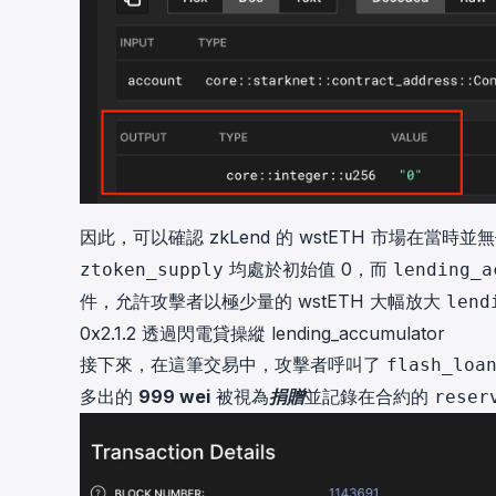
因此，可以確認 zkLend 的 wstETH 市場在當
均處於初始值 0，而
ztoken_supply
lending_a
件，允許攻擊者以極少量的 wstETH 大幅放大
lend
0x2.1.2 透過閃電貸操縱 lending_accumulator
接下來，在
這筆交易
中，攻擊者呼叫了
flash_loa
多出的
999 wei
被視為
捐贈
並記錄在合約的
reser