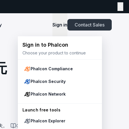
y
Sign in
Contact Sales
Sign in to Phalcon
TOOLS
Choose your product to continue
Playbook
New
ns
Newsroom
lients and
Security and Compliance for Crypto Payment
infrastructure before launch. Block
Explore highlights from the press,
元
e Web3
Systems: An Enterprise Playbook
MetaSuites
e source to shield your ecosystem and
news and featured stories.
Phalcon Compliance
Enhance your blockchain explorer with
powered
20+ integrated tools for advanced
Whitepaper
Phalcon Security
capabilities.
Stablecoin Issuer Freeze Risk: A User-Centric
Risk Management Framework
r Trust and Secure Your Platform at
Simulation API
Phalcon Network
via the
Audit your tokenization contracts,
See outcomes and balance changes
transaction, and protect your treasury.
Report
in USD before you sign any on-chain
2025 Crypto Crime Report
Launch free tools
transaction.
Phalcon Explorer
USDT Freeze Checker
Handbook
損失。
ON THIS PAGE
Check any USDT address against