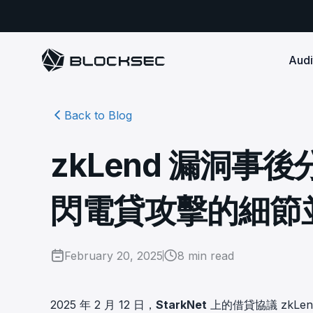
Audi
Back to Blog
Smart Contract 
SECURITY
Audit Reports
COMPLI
DeFi Protocols
Ensure your DApp's 
Detect every comprehensive r
Secure your code pre-launch and block attacks in
zkLend 漏洞事後
security audits by Block Sec.
robust, reliable, an
Phalcon Security
Ph
real-time. Safeguard both user assets and your
Detect every threat, alert what
reputation.
standards.
Ide
matters, and block attacks in real-
an
Docs
閃電貸攻擊的細節
time.
Comprehensive docs to help yo
Stablecoin Issuer
with BlockSec
Ph
Infrastructure A
Secure your contracts pre-launch and monitor
Safe{Wallet} Monitor
Mon
transactions in real-time, safeguarding both asset
Secure your L1/L2 ch
Monitor, analyze, and simulate to
rea
stability and regulatory trust.
Security Incidents Library
ensure your Safe{Wallet}’s security.
February 20, 2025
8
min read
other infrastructure
wit
Comprehensive docs to help yo
systemic risk.
with BlockSec
STOP for L2 Chains
Me
Stop hacks at the Sequencer level to
Tra
2025 年 2 月 12 日，
StarkNet
上的借貸協議 zkLe
ensure L2 security.
tra