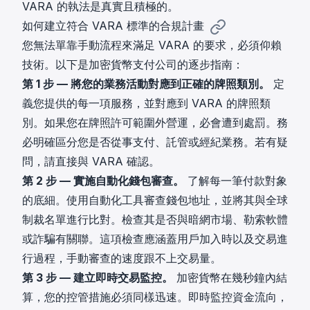
VARA 的執法是真實且積極的。
如何建立符合 VARA 標準的合規計畫
您無法單靠手動流程來滿足 VARA 的要求，必須仰賴
技術。以下是加密貨幣支付公司的逐步指南：
第 1 步 — 將您的業務活動對應到正確的牌照類別。
定
義您提供的每一項服務，並對應到 VARA 的牌照類
別。如果您在牌照許可範圍外營運，必會遭到處罰。務
必明確區分您是否從事支付、託管或經紀業務。若有疑
問，請直接與 VARA 確認。
第 2 步 — 實施自動化錢包審查。
了解每一筆付款對象
的底細。使用自動化工具審查錢包地址，並將其與全球
制裁名單進行比對。檢查其是否與暗網市場、勒索軟體
或詐騙有關聯。這項檢查應涵蓋用戶加入時以及交易進
行過程，手動審查的速度跟不上交易量。
第 3 步 — 建立即時交易監控。
加密貨幣在幾秒鐘內結
算，您的控管措施必須同樣迅速。即時監控資金流向，