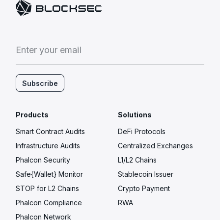
E
n
t
e
r
y
o
u
r
e
m
a
i
l
Subscribe
Products
Solutions
Smart Contract Audits
DeFi Protocols
Infrastructure Audits
Centralized Exchanges
Phalcon Security
L1/L2 Chains
Safe{Wallet} Monitor
Stablecoin Issuer
STOP for L2 Chains
Crypto Payment
Phalcon Compliance
RWA
Phalcon Network