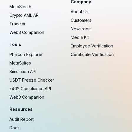
Company
MetaSleuth
About Us
Crypto AML API
Customers
Trace.ai
Newsroom
Web3 Companion
Media Kit
Tools
Employee Verification
Phalcon Explorer
Certificate Verification
MetaSuites
Simulation API
USDT Freeze Checker
x402 Compliance API
Web3 Companion
Resources
Audit Report
Docs