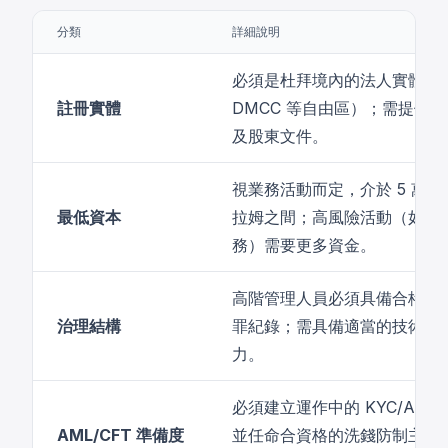
分類
詳細說明
必須是杜拜境內的法人實體（
註冊實體
DMCC 等自由區）；需提供
及股東文件。
視業務活動而定，介於 5 萬至 
最低資本
拉姆之間；高風險活動（如交
務）需要更多資金。
高階管理人員必須具備合格資
治理結構
罪紀錄；需具備適當的技術與
力。
必須建立運作中的 KYC/AML
AML/CFT 準備度
並任命合資格的洗錢防制主管