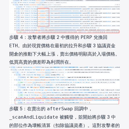
步驟 4：攻擊者將步驟 2 中獲得的
兌換回
PERP
。由於現貨價格在最初的拉升和步驟 3 協議資金
ETH
開倉的推動下大幅上漲，賣出價格明顯高於入場價格。
低買高賣的價差即為利潤所在。
步驟 5：在賣出的
回調中，
afterSwap
被觸發，並開始將步驟 3 中
_scanAndLiquidate
的部位作為壞帳清算（扣除協議資產）。這對攻擊者的