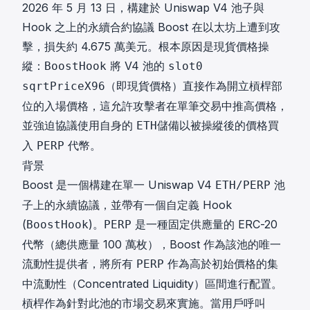
2026 年 5 月 13 日，構建於 Uniswap V4 池子與
Hook 之上的永續合約協議 Boost 在以太坊上遭到攻
擊，損失約 4.675 萬美元。根本原因是現貨價格操
縱：
將 V4 池的
BoostHook
slot0
（即現貨價格）直接作為開立槓桿部
sqrtPriceX96
位的入場價格，這允許攻擊者在單筆交易中推高價格，
並強迫協議使用自身的
儲備以被操縱後的價格買
ETH
入
代幣。
PERP
背景
Boost 是一個構建在單一 Uniswap V4
池
ETH/PERP
子上的永續協議，並帶有一個自定義 Hook
(
)。
是一種固定供應量的 ERC-20
BoostHook
PERP
代幣（總供應量 100 萬枚），Boost 作為該池的唯一
流動性提供者，將所有
作為高於初始價格的集
PERP
中流動性（Concentrated Liquidity）區間進行配置。
槓桿作為針對此池的市場交易來實施。當用戶呼叫