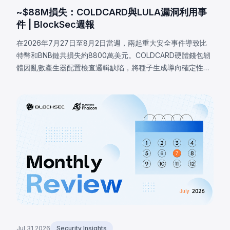
~$88M損失：COLDCARD與LULA漏洞利用事
件 | BlockSec週報
在2026年7月27日至8月2日當週，兩起重大安全事件導致比
特幣和BNB鏈共損失約8800萬美元。COLDCARD硬體錢包韌
體因亂數產生器配置檢查邏輯缺陷，將種子生成導向確定性軟
體回退，致使攻擊者恢復受影響種子並盜走至少1,370
BTC（約8800萬美元）。BNB鏈上的LULA代幣因業務邏輯漏
洞損失約57.8萬美元，攻擊者觸發特權`recycle()`函數，從
PancakeSwap V2流動池抽取LULA並操控儲備餘額，耗盡其
流動性。
Jul 31 2026
Security Insights