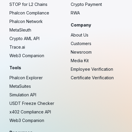
STOP for L2 Chains
Crypto Payment
Phalcon Compliance
RWA
Phalcon Network
Company
MetaSleuth
About Us
Crypto AML API
Customers
Trace.ai
Newsroom
Web3 Companion
Media Kit
Tools
Employee Verification
Phalcon Explorer
Certificate Verification
MetaSuites
Simulation API
USDT Freeze Checker
x402 Compliance API
Web3 Companion