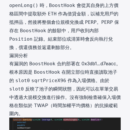
時，
會從其自身的上方價
openLong()
BoostHook
格區間中提取額外
作為借貸金額，以補充用戶的
ETH
抵押品，然後將整個倉位規模兌換成
。
保
PERP
PERP
存在
的餘額中，用戶收到內部
BoostHook
記錄。結束部位或清算時會反向執行兌
Position
換，償還債務並返還剩餘部分。
漏洞分析
有漏洞的
合約部署在
0x3db1...d7eacc
。
BoostHook
根本原因是
在開立部位時直接讀取池子
BoostHook
的
作為入場價格。由於
slot0
sqrtPriceX96
反映了池子的瞬間狀態，因此可以在單筆交易
slot0
中透過大規模交換進行操作。沒有強制檢查確保入場價
格在類似於 TWAP（時間加權平均價格）的抗操縱範
圍內。