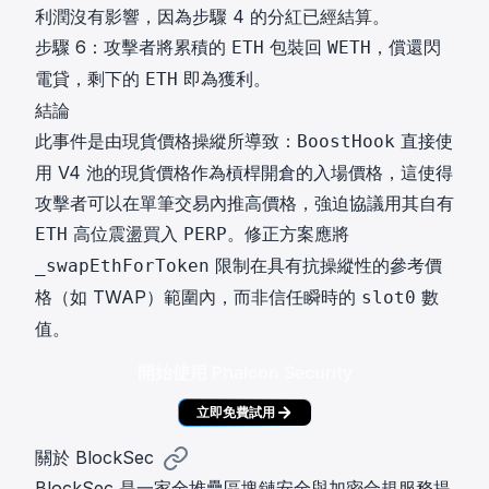
利潤沒有影響，因為步驟 4 的分紅已經結算。
步驟 6：攻擊者將累積的
包裝回
，償還閃
ETH
WETH
電貸，剩下的
即為獲利。
ETH
結論
此事件是由現貨價格操縱所導致：
直接使
BoostHook
用 V4 池的現貨價格作為槓桿開倉的入場價格，這使得
攻擊者可以在單筆交易內推高價格，強迫協議用其自有
高位震盪買入
。修正方案應將
ETH
PERP
限制在具有抗操縱性的參考價
_swapEthForToken
格（如 TWAP）範圍內，而非信任瞬時的
數
slot0
值。
開始使用 Phalcon Security
立即免費試用
關於 BlockSec
BlockSec 是一家全堆疊區塊鏈安全與加密合規服務提