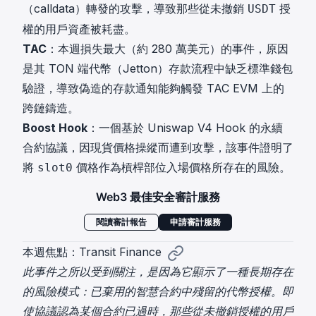
（calldata）轉發的攻擊，導致那些從未撤銷
授
USDT
權的用戶資產被耗盡。
TAC
：本週損失最大（約 280 萬美元）的事件，原因
是其 TON 端代幣（Jetton）存款流程中缺乏標準錢包
驗證，導致偽造的存款通知能夠觸發 TAC EVM 上的
跨鏈鑄造。
Boost Hook
：一個基於 Uniswap V4 Hook 的永續
合約協議，因現貨價格操縱而遭到攻擊，該事件證明了
將
價格作為槓桿部位入場價格所存在的風險。
slot0
Web3 最佳安全審計服務
閱讀審計報告
申請審計服務
本週焦點：Transit Finance
此事件之所以受到關注，是因為它顯示了一種長期存在
的風險模式：已棄用的智慧合約中殘留的代幣授權。即
使協議認為某個合約已過時，那些從未撤銷授權的用戶