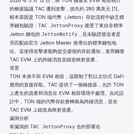
2026 年 5 月 12 日，將 TON 擴展至 EVM 相容執行
的橋接協議 TAC 遭到攻擊，損失約 280 萬美元
[1]
。
根本原因是 TON 端代幣（Jetton）存款流程中缺乏標
準錢包驗證：
接受了來自非標準
TAC JettonProxy
Jetton 錢包的
，且未驗證發送者是
JettonNotify
否匹配由官方 Jetton Master 推導出的標準錢包地
址。這使得攻擊者能夠提交虛假的存款通知，進而觸發
TAC EVM 上的跨鏈消息並鑄造映射資產。
背景
TON 本身不與 EVM 相容，這限制了對以太坊式 DeFi
應用的直接存取。TAC 提供了一個橋接器，允許 TON
上產生的資產和消息在 EVM 相容環境中處理。在此設
計中，TON 端的代幣存款會轉換為跨鏈消息，並在
TAC EVM 上鑄造為映射資產。
漏洞分析
有漏洞的
合約部署在
TAC JettonProxy