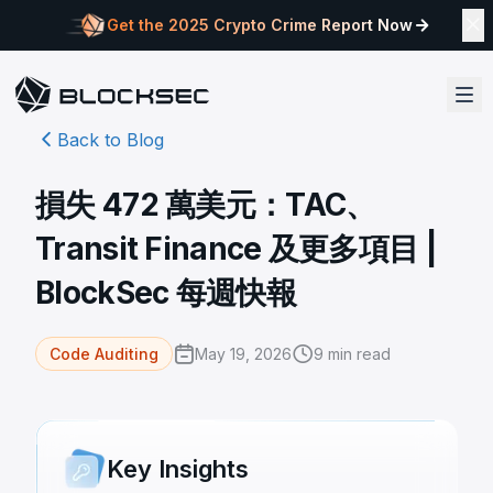
Get the 2025 Crypto Crime Report Now
Back to Blog
損失 472 萬美元：TAC、
Transit Finance 及更多項目 |
BlockSec 每週快報
May 19, 2026
9
min read
Code Auditing
Key Insights