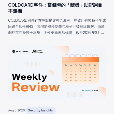
COLDCARD事件：當錢包的「隨機」助記詞並
不隨機
COLDCARD固件存在靜默構建整合漏洞，導致比特幣種子生成
回退至軟件RNG，其弱隨機性使錢包種子可被離線破解。由於
弱點存在於種子本身，固件更新無法修復；截至2026年8月7
日，已確認損失達1,405 BTC（約9,100萬美元），私下估計高
達2,055 BTC。
Aug 5 2026
Security Insights