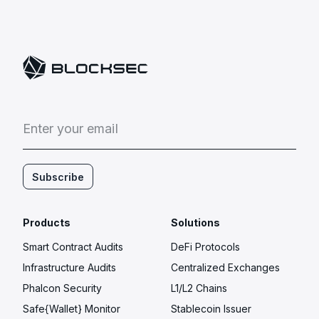
E
n
t
e
r
y
o
u
r
e
m
a
i
l
Subscribe
Products
Solutions
Smart Contract Audits
DeFi Protocols
Infrastructure Audits
Centralized Exchanges
Phalcon Security
L1/L2 Chains
Safe{Wallet} Monitor
Stablecoin Issuer