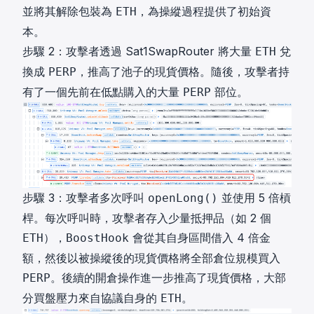
並將其解除包裝為
，為操縱過程提供了初始資
ETH
本。
步驟 2：攻擊者透過 Sat1SwapRouter 將大量
兌
ETH
換成
，推高了池子的現貨價格。隨後，攻擊者持
PERP
有了一個先前在低點購入的大量
部位。
PERP
步驟 3：攻擊者多次呼叫
並使用 5 倍槓
openLong()
桿。每次呼叫時，攻擊者存入少量抵押品（如 2 個
），
會從其自身區間借入 4 倍金
ETH
BoostHook
額，然後以被操縱後的現貨價格將全部倉位規模買入
。後續的開倉操作進一步推高了現貨價格，大部
PERP
分買盤壓力來自協議自身的
。
ETH