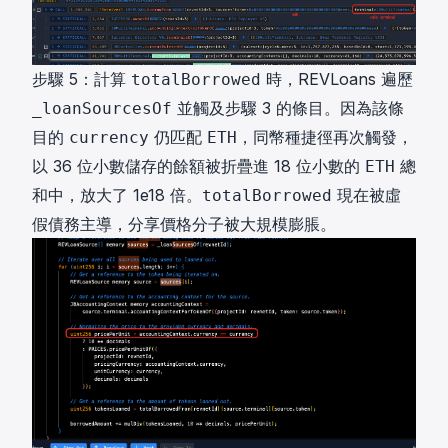
步驟 5：計算
時，REVLoans 遍歷
totalBorrowed
並觸及步驟 3 的條目。因為該條
_loanSourcesOf
目的
仍匹配
，同幣種捷徑再次觸發，
currency
ETH
以 36 位小數儲存的餘額被折疊進 18 位小數的
總
ETH
和中，放大了 1e18 倍。
現在被虛
totalBorrowed
假債務主導，分享價格分子被大規模膨脹。