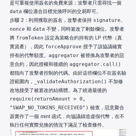
是可重複使用簽名的免費來源；攻擊者只需尋找一個
欄位適合目標兌換呼叫的交易即可。
data
步驟 2：利用獲取的簽名，攻擊者保持
、
signature
和
不變，同時篡改了剩餘欄位。攻擊者
nonce
data
將
設定為策略合約持有的 LP 代幣（真
fromToken
實資產），因此
授予了該協議確實
forceApprove
持有的代幣額度。
被替換為攻擊者的惡
aggregator
意合約，因此授權和後續的
aggregator.call()
都指向了攻擊者控制的代碼。由於這些欄位不在簽名驗
證範圍內，
不加修
_validateAuthorization()
改地接受了被篡改的結構體。為了繞過最後的
require(returnAmount > 0,
檢查，惡意聚合
"SWAP_NO_TOKENS_RECEIVED")
器實作了一個 mint 函式，向協議鑄造虛假代幣，在不
執行任何實際兌換的情況下滿足了檢查條件。