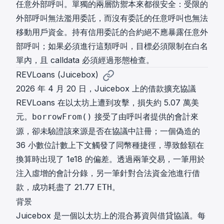
任意外部呼叫。單獨的兩層防禦本來都很安全：受限的
外部呼叫無法濫用委託，而沒有委託的任意呼叫也無法
移動用戶資金。持有信用委託的合約絕不應暴露任意外
部呼叫；如果必須進行這類呼叫，目標必須限制在白名
單內，且 calldata 必須經過形態檢查。
REVLoans (Juicebox)
2026 年 4 月 20 日，Juicebox 上的借款擴充協議
REVLoans 在以太坊上遭到攻擊，損失約 5.07 萬美
元。
接受了由呼叫者提供的會計來
borrowFrom()
源，卻未驗證該來源是否在協議中註冊；一個偽造的
36 小數位計數上下文觸發了同幣種捷徑，導致餘額在
換算時出現了 1e18 的偏差。透過兩筆交易，一筆用於
注入虛增的會計分錄，另一筆針對合法資金池進行借
款，成功耗盡了 21.77
。
ETH
背景
Juicebox 是一個以太坊上的混合募資與借貸協議。每