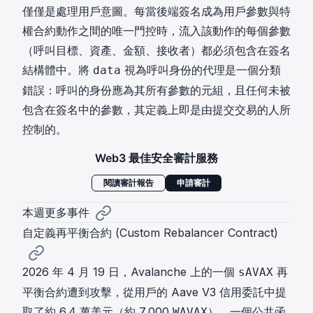
僅僅是處理用戶意圖。每當後端簽名成為用戶參數與特
權合約動作之間的唯一門控時，流入該動作的每個參數
（呼叫目標、資產、金額、接收者）都必須包含在簽名
結構體中。將
視為呼叫身份的代理是一個分類
data
錯誤：呼叫的身份應為其所有參數的元組，且任何未被
包含在簽名中的參數，其定義上即是由提交交易的人所
控制的。
Web3 最佳安全審計服務
閱讀審計報告
申請審計
本週更多事件
自定義再平衡合約 (Custom Rebalancer Contract)
2026 年 4 月 19 日，Avalanche 上的一個
再
sAVAX
平衡合約遭到攻擊，從用戶的 Aave V3 信用委託中提
取了約 6.4 萬美元（約 7,000
）。一個公共函
WAVAX