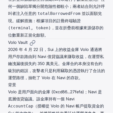
何一個缺陷單獨分開危險性都較小；兩者結合則允許呼
叫者注入任意的
並以面額兌
totalBorrowedFrom
現。緩解措施：根據項目的註冊終端驗證
，並在折疊前根據來源儲存的
(terminal, token)
位數重新正規化餘額。
Volo Vault
2026 年 4 月 22 日，Sui 上的收益金庫 Volo 通過將
用戶存款路由到 Navi 借貸協議來賺取收益，在運營私
鑰洩漏後損失約 350 萬美元。金庫合約本身沒有合約
級別的錯誤，攻擊者只是利用竊取的憑證執行了合法的
運營路徑，抽乾了 Volo 在 Navi 的存款。
背景
Volo 是用戶面向的金庫 (
0xcd86...27fefa
)；Navi 是
底層借貸協議。該金庫持有一個 Navi
（授權從 Volo 的 Navi 帳戶提取資金的
AccountCap