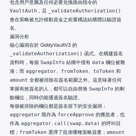
包含用戶意圖及任何必要兌換路由指令的
，且
VaultAuth
_validateAuthorization()
會在策略被允許移動資金之前重構該結構體以驗證簽
名。
漏洞分析
核心漏洞在於 GiddyVaultV3 的
函式。在構建簽名
_validateAuthorization()
資料時，每個
結構中僅有
欄位被雜
SwapInfo
data
湊；而
、
、
和
aggregator
fromToken
toToken
全都被排除在簽名範圍之外。這意味著任何
amount
掌握有效簽名的人，都可以自由替換
的剩
SwapInfo
餘欄位，同時仍能通過簽名驗證。
每個被排除的欄位都是簽名留下的安全漏洞：
既作為
的獲批者，也
aggregator
forceApprove
作為
的呼叫目
aggregator.call(swap.data)
標；
選擇了批准哪種策略資產；
fromToken
amount