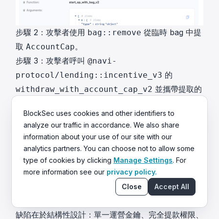
步驟 2：攻擊者使用
從臨時 bag 中提
bag::remove
取
。
AccountCap
步驟 3：攻擊者呼叫
@navi-
的
protocol/lending::incentive_v3
並攜帶提取的
withdraw_with_account_cap_v2
，將 Volo 在 Navi 上的存款提出。
AccountCap
BlockSec uses cookies and other identifiers to
analyze our traffic in accordance. We also share
information about your use of our site with our
analytics partners. You can choose not to allow some
type of cookies by clicking
Manage Settings
. For
more information see our
privacy policy.
步驟 4：攻擊者使用
將
放
bag::add
AccountCap
Close
Accept All
回，關閉操作並將資金轉移。
結論
缺陷在於結構性設計：單一運營金鑰、完全提款權限、