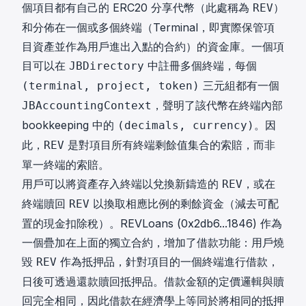
個項目都有自己的 ERC20 分享代幣（此處稱為
）
REV
和分佈在一個或多個終端（Terminal，即實際保管項
目資產並作為用戶進出入點的合約）的資金庫。一個項
目可以在
中註冊多個終端，每個
JBDirectory
三元組都有一個
(terminal, project, token)
，聲明了該代幣在終端內部
JBAccountingContext
bookkeeping 中的
。因
(decimals, currency)
此，
是對項目所有終端剩餘值集合的索賠，而非
REV
單一終端的索賠。
用戶可以將資產存入終端以兌換新鑄造的
，或在
REV
終端贖回
以換取相應比例的剩餘資金（減去可配
REV
置的現金扣除稅）。REVLoans (
0x2db6...1846
) 作為
一個疊加在上面的獨立合約，增加了借款功能：用戶燒
毀
作為抵押品，針對項目的一個終端進行借款，
REV
日後可透過還款贖回抵押品。借款金額的定價邏輯與贖
回完全相同，因此借款在經濟學上等同於將相同的抵押