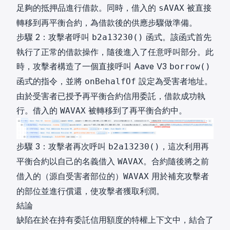
足夠的抵押品進行借款。同時，借入的
被直接
sAVAX
轉移到再平衡合約，為借款後的供應步驟做準備。
步驟 2：攻擊者呼叫
函式。該函式首先
b2a13230()
執行了正常的借款操作，隨後進入了任意呼叫部分。此
時，攻擊者構造了一個直接呼叫 Aave V3
borrow()
函式的指令，並將
設定為受害者地址。
onBehalfOf
由於受害者已授予再平衡合約信用委託，借款成功執
行。借入的
被轉移到了再平衡合約中。
WAVAX
步驟 3：攻擊者再次呼叫
，這次利用再
b2a13230()
平衡合約以自己的名義借入
。合約隨後將之前
WAVAX
借入的（源自受害者部位的）
用於補充攻擊者
WAVAX
的部位並進行償還，使攻擊者獲取利潤。
結論
缺陷在於在持有委託信用額度的特權上下文中，結合了