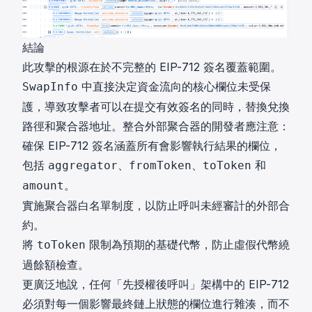
結論
此攻擊的根源在於不完整的 EIP-712 簽名覆蓋範圍。
中直接決定資金流向的核心欄位未受保
SwapInfo
護，導致攻擊者可以在提交有效簽名的同時，替換兌換
路徑和聚合器地址。整合外部聚合器的開發者應注意：
確保 EIP-712 簽名涵蓋所有會影響執行結果的欄位，
包括
、
、
和
aggregator
fromToken
toToken
。
amount
實施聚合器白名單制度，以防止呼叫未經審計的外部合
約。
將
限制為預期的基礎代幣，防止虛假代幣繞
toToken
過餘額檢查。
更廣泛地說，任何「先授權後呼叫」架構中的 EIP-712
必須對每一個影響最終鏈上狀態的欄位進行雜湊，而不