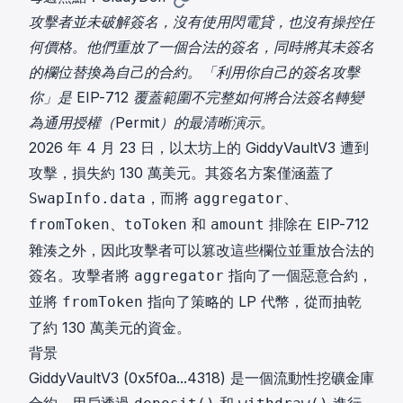
攻擊者並未破解簽名，沒有使用閃電貸，也沒有操控任
何價格。他們重放了一個合法的簽名，同時將其未簽名
的欄位替換為自己的合約。「利用你自己的簽名攻擊
你」是 EIP-712 覆蓋範圍不完整如何將合法簽名轉變
為通用授權（Permit）的最清晰演示。
2026 年 4 月 23 日，以太坊上的 GiddyVaultV3 遭到
攻擊，損失約 130 萬美元。其簽名方案僅涵蓋了
，而將
、
SwapInfo.data
aggregator
、
和
排除在 EIP-712
fromToken
toToken
amount
雜湊之外，因此攻擊者可以篡改這些欄位並重放合法的
簽名。攻擊者將
指向了一個惡意合約，
aggregator
並將
指向了策略的 LP 代幣，從而抽乾
fromToken
了約 130 萬美元的資金。
背景
GiddyVaultV3 (
0x5f0a...4318
) 是一個流動性挖礦金庫