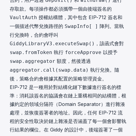
合約，用戶透過
和
進行
deposit()
withdraw()
存取款。每項操作都必須攜帶一個由後端簽名的
授權結構體，其中包含 EIP-712 簽名和
VaultAuth
一個描述代幣兌換路徑的
陣列。當執
SwapInfo[ ]
行兌換時，合約會呼叫
，該函式會對
GiddyLibraryV3.executeSwap()
執行
以授予
swap.fromToken
forceApprove
額度，然後透過
swap.aggregator
執行兌換。隨
aggregator.call(swap.data)
後，策略合約會根據其配置的策略管理資金。
EIP-712 是一種用於對結構化鏈下數據進行簽名的標
準：消耗該簽名的協議會在鏈上重構相同的結構體，根
據約定的領域分隔符（Domain Separator）進行雜湊
處理，並恢復簽署者的地址。因此，任何 EIP-712 流
程的安全性取決於鏈上雜湊是否涵蓋了每一個會影響執
行結果的欄位。在 Giddy 的設計中，後端簽署了一個