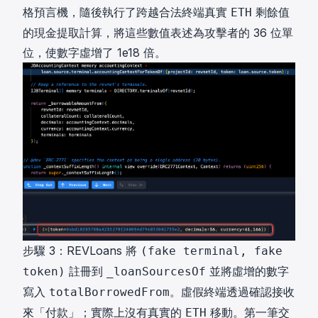
格預言機，隨後執行了跨越合法終端真實
剩餘值
ETH
的現金提取計算，將這些數值表述為攻擊者的 36 位單
位，使數字虛增了 1e18 倍。
步驟 3：REVLoans 將
(fake terminal, fake
註冊到
並將虛增的數字
token)
_loanSourcesOf
寫入
。虛假終端透過確認接收
totalBorrowedFrom
來「付款」；實際上沒有真實的
移動。第一筆交
ETH