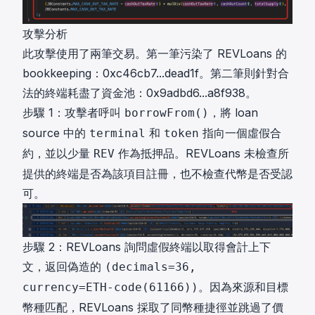
攻擊分析
此攻擊使用了兩筆交易。第一筆污染了 REVLoans 的
bookkeeping：
0xc46cb7...dead1f
。第二筆則針對合
法的終端耗盡了資金池：
0x9adbd6...a8f938
。
步驟 1：攻擊者呼叫
，將 loan
borrowFrom()
source 中的
和
指向一個虛假合
terminal
token
約，並以少量
作為抵押品。REVLoans 未檢查所
REV
提供的終端是否為該項目註冊，也不檢查代幣是否受認
可。
步驟 2：REVLoans 詢問虛假終端以取得會計上下
文，返回偽造的
(decimals=36,
。因為來源和目標
currency=ETH-code(61166))
幣種匹配，REVLoans 採取了同幣種捷徑並跳過了價