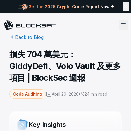
Get the 2025 Crypto Crime Report Now
Back to Blog
損失 704 萬美元：
GiddyDefi、Volo Vault 及更多
項目 | BlockSec 週報
April 29, 2026
24
min read
Code Auditing
Key Insights