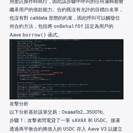
用委託操作時執行，因此該步驟中呼叫的任何邏輯都會
繼承用戶的借款能力。合約既沒有允許的目標白名單，
也沒有對 calldata 形態的約束，因此呼叫可以觸發任
何合約方法，包括將
設定為用戶的
onBehalfOf
Aave
函式。
borrow()
攻擊分析
以下分析基於該筆交易：
0xaaa1b2...35001b
。
步驟 1：攻擊者閃電貸了一筆
和
。接著
sAVAX
USDC
透過再平衡合約將借入的
存入 Aave V3 以建立
USDC