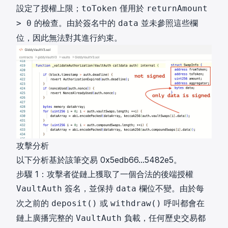
設定了授權上限；
僅用於
toToken
returnAmount
的檢查。由於簽名中的
並未參照這些欄
> 0
data
位，因此無法對其進行約束。
攻擊分析
以下分析基於該筆交易
0x5edb66...5482e5
。
步驟 1：攻擊者從鏈上獲取了一個合法的後端授權
簽名，並保持
欄位不變。由於每
VaultAuth
data
次之前的
或
呼叫都會在
deposit()
withdraw()
鏈上廣播完整的
負載，任何歷史交易都
VaultAuth