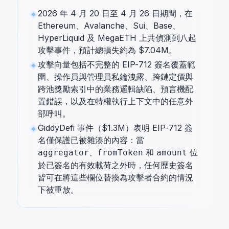
2026 年 4 月 20 日至 4 月 26 日期間，在
Ethereum、Avalanche、Sui、Base、
HyperLiquid 及 MegaETH 上共偵測到八起
攻擊事件，預計總損失約為 $7.04M。
攻擊向量包括不完整的 EIP-712 簽名覆蓋範
圍、操作員與管理員私鑰洩露、跨鏈定價與
跨池獎勵索引中的業務邏輯缺陷、預言機配
置錯誤，以及在特權執行上下文中的任意外
部呼叫。
GiddyDefi 事件（$1.3M）表明 EIP-712 簽
名僅保護已被雜湊的內容：當
、
和
位
aggregator
fromToken
amount
於已簽名的有效載荷之外時，任何歷史簽名
皆可在將這些欄位替換為攻擊者合約的情況
下被重放。