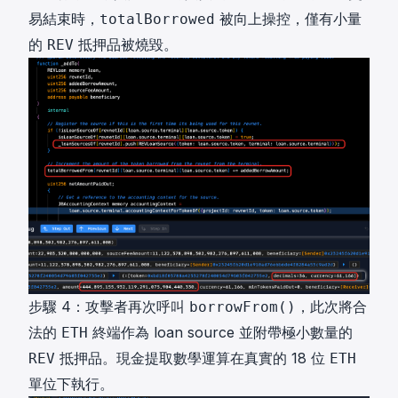
易結束時，
被向上操控，僅有小量
totalBorrowed
的
抵押品被燒毀。
REV
步驟 4：攻擊者再次呼叫
，此次將合
borrowFrom()
法的
終端作為 loan source 並附帶極小數量的
ETH
抵押品。現金提取數學運算在真實的 18 位
REV
ETH
單位下執行。