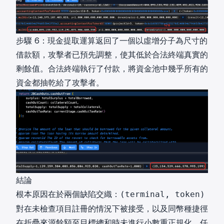
步驟 6：現金提取運算返回了一個以虛增分子為尺寸的
借款額，攻擊者已預先調整，使其低於合法終端真實的
剩餘值。合法終端執行了付款，將資金池中幾乎所有的
資金都抽乾給了攻擊者。
結論
根本原因在於兩個缺陷交織：
(terminal, token)
對在未檢查項目註冊的情況下被接受，以及同幣種捷徑
在折疊來源餘額至目標總和時未進行小數重正規化。任