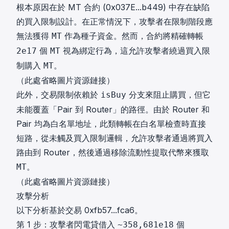
根本原因在於 MT 合約 (
0x037E...b449
) 中存在缺陷
的買入限制設計。在正常情況下，攻擊者在限制階段應
無法獲得
作為種子資金。然而，合約將精確轉帳
MT
個
視為綁定行為，這允許攻擊者繞過買入限
2e17
MT
制購入
。
MT
（此處省略圖片資源鏈接）
此外，交易限制依賴於
分支來阻止購買，但它
isBuy
未能覆蓋「Pair 到 Router」的路徑。由於 Router 和
Pair 均為白名單地址，此類轉帳在白名單檢查時直接
短路，從未觸及買入限制邏輯，允許攻擊者通過將買入
路由到 Router，然後通過移除流動性提取代幣來獲取
。
MT
（此處省略圖片資源鏈接）
攻擊分析
以下分析基於交易
0xfb57...fca6
。
第 1 步：攻擊者閃電貸借入
個
~358,681e18