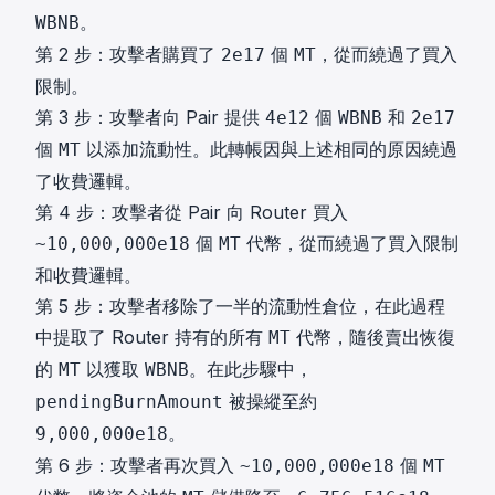
。
WBNB
第 2 步：攻擊者購買了
個
，從而繞過了買入
2e17
MT
限制。
第 3 步：攻擊者向 Pair 提供
個
和
4e12
WBNB
2e17
個
以添加流動性。此轉帳因與上述相同的原因繞過
MT
了收費邏輯。
第 4 步：攻擊者從 Pair 向 Router 買入
個
代幣，從而繞過了買入限制
~10,000,000e18
MT
和收費邏輯。
第 5 步：攻擊者移除了一半的流動性倉位，在此過程
中提取了 Router 持有的所有
代幣，隨後賣出恢復
MT
的
以獲取
。在此步驟中，
MT
WBNB
被操縱至約
pendingBurnAmount
。
9,000,000e18
第 6 步：攻擊者再次買入
個
~10,000,000e18
MT