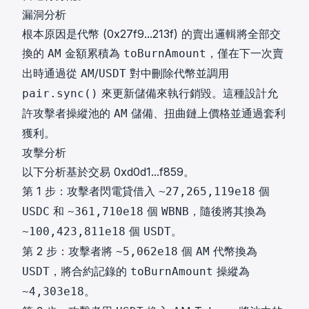
漏洞分析
根本原因是代幣 (
0x27f9...213f
) 的賣出邏輯將全部交
換的
金額累積為
，僅在下一次賣
AM
toBurnAmount
出時通過從
/
對中刪除代幣並調用
AM
USDT
來更新儲備來執行銷毀。這種設計允
pair.sync()
許攻擊者操縱池的
儲備、扭曲鏈上價格並通過套利
AM
獲利。
攻擊分析
以下分析基於交易
0xd0d1...f859
。
第 1 步：攻擊者閃電貸借入
個
~27,265,119e18
和
個
，隨後將其換為
USDC
~361,710e18
WBNB
個
。
~100,423,811e18
USDT
第 2 步：攻擊者將
個
代幣換為
~5,062e18
AM
，將合約記錄的
操縱為
USDT
toBurnAmount
。
~4,303e18