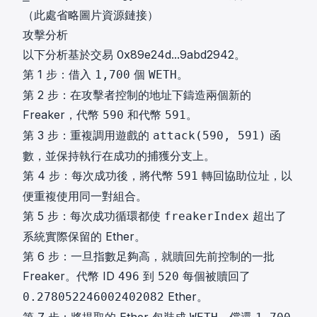
（此處省略圖片資源鏈接）
攻擊分析
以下分析基於交易
0x89e24d...9abd2942
。
第 1 步：借入
個
。
1,700
WETH
第 2 步：在攻擊者控制的地址下鑄造兩個新的
Freaker，代幣
和代幣
。
590
591
第 3 步：重複調用遊戲的
函
attack(590, 591)
數，並保持執行在成功的捕獲分支上。
第 4 步：每次成功後，將代幣
轉回協助位址，以
591
便重複使用同一對組合。
第 5 步：每次成功循環都使
超出了
freakerIndex
系統實際保留的 Ether。
第 6 步：一旦指數足夠高，就贖回先前控制的一批
Freaker。代幣 ID
到
每個被贖回了
496
520
Ether。
0.278052246002402082