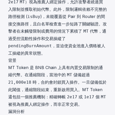
）視為推薦人綁定操作，允許攻擊者繞過買
2e17
MT
入限制並獲取初始代幣。此外，限制邏輯依賴不完整的
路徑檢測 (
)，未能覆蓋從 Pair 到 Router 的間
isBuy
接交換路徑，且白名單檢查進一步短路了關鍵驗證。攻
擊者在未觸發限制或費用的情況下累積了
代幣，通
MT
過受控流動性操作和交易操縱了
，並迫使資金池進入價格被人
pendingBurnAmount
工操縱的異常狀態。
背景
MT Token 是 BNB Chain 上具有內置交易限制的通
縮代幣。在通縮階段，當池中的
儲備超過
MT
時，合約會封鎖買入操作。一旦儲備低於
21,000e18
此閾值，通縮階段結束，重新啟用買入。MT Token
還包括一個推薦機制：精確轉帳
或
個
2e17
1e17
MT
被視為推薦人綁定操作，而非正常交易。
漏洞分析