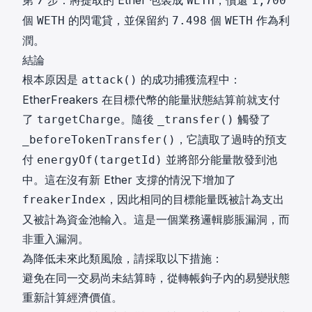
第 7 步：將提取的 Ether 包裝成
，償還
WETH
1,700
個
的閃電貸，並保留約
個
作為利
WETH
7.498
WETH
潤。
結論
根本原因是
的成功捕獲流程中：
attack()
EtherFreakers 在目標代幣的能量狀態結算前就支付
了
。隨後
觸發了
targetCharge
_transfer()
，它讀取了過時的預支
_beforeTokenTransfer()
付
並將部分能量散發到池
energyOf(targetId)
中。這在沒有新 Ether 支撐的情況下增加了
，因此相同的目標能量既被計為支出
freakerIndex
又被計為資金池輸入。這是一個業務邏輯膨脹漏洞，而
非重入漏洞。
為降低未來此類風險，請採取以下措施：
避免在同一交易尚未結算時，從轉帳鉤子內的易變狀態
重新計算經濟價值。