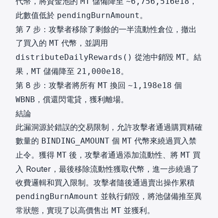
代幣，將資金池的
儲備降至
，
MT
~6,756,516e18
此數值低於
。
pendingBurnAmount
第 7 步：攻擊者移除了剩餘的一半流動性倉位，撤出
了買入的
代幣，並調用
MT
從池中銷毀
。結
distributeDailyRewards()
MT
果，
儲備降至
。
MT
21,000e18
第 8 步：攻擊者將所有
換回
個
MT
~1,198e18
，償還閃電貸，獲利離場。
WBNB
結論
此漏洞源於錯誤的交易限制，允許攻擊者通過購買精確
數量的
個
代幣來繞過買入禁
BINDING_AMOUNT
MT
止令。獲得
後，攻擊者通過添加流動性、將
買
MT
MT
入 Router，最後移除流動性獲取代幣，進一步繞過了
收費邏輯和買入限制。攻擊者隨後通過賣出操作累積
並執行銷毀，將池儲備推至異
pendingBurnAmount
常狀態，實現了以高價售出
並獲利。
MT