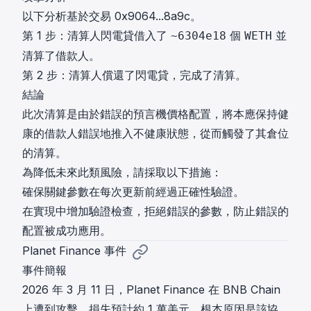
以下分析基於交易
0x9064...8a9c
。
第 1 步：清算人閃電貸借入了
個
並
~6304e18
WETH
清算了借款人。
第 2 步：清算人償還了閃電貸，完成了清算。
結論
此次清算是由於錯誤的預言機價格配置，將本應保持健
康的借款人錯誤地推入不健康狀態，從而觸發了其倉位
的清算。
為降低未來此類風險，請採取以下措施：
確保關鍵參數在每次更新前經過正確性驗證。
在實現中增加驗證檢查，拒絕錯誤的參數，防止錯誤的
配置被成功應用。
Planet Finance 事件
事件簡報
2026 年 3 月 11 日，Planet Finance 在 BNB Chain
上遭到攻擊，損失預計約 1 萬美元。根本原因是該協