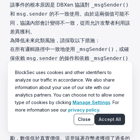
該事件的根本原因是 DBXen 協議對
_msgSender()
和
的不一致使用。由於這兩個值可能不
msg.sender
同，協議內部會計變得不一致，從而允許攻擊者利用該
差異獲利。
為降低未來此類風險，請採取以下措施：
在所有邏輯路徑中一致地使用
，或確
_msgSender()
保依賴
的操作和依賴
msg.sender
_msgSender()
的會計始終引用同一個地址。
BlockSec uses cookies and other identifiers to
Goose Finance 事件
analyze our traffic in accordance. We also share
事件簡報
information about your use of our site with our
2026 年 3 月 15 日，BNB Chain 上的收益耕作協議
analytics partners. You can choose not to allow some
Goose Finance 遭到攻擊，損失約 8 千美元。根本原
type of cookies by clicking
Manage Settings
. For
more information see our
privacy policy.
因是
中的份額定價順序缺陷：
StrategyGooseEgg
Close
Accept All
在將已收穫獎勵結算進會計系統之前就鑄
deposit()
造了份額，導致定價使用的總資產分母排除了這些獎
勵，數值低於真實價值。這意味著存幣者獲得了過多的