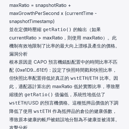
maxRatio = snapshotRatio +
maxGrowthPerSecond x (currentTime -
snapshotTimestamp)
並在定價時壓縮
的輸出（如果
getRatio()
currentRatio > maxRatio，則使用 maxRatio）。此
機制有效地限制了比率的最大向上漂移及產生的價格。
漏洞分析
根本原因是 CAPO 預言機錨點配置中的時間比率不匹
配 (
0xe1D9...61Ef
)：設定了快照時間戳和快照比率，
但快照比率配置得低於真正的
/
比率。因
wstETH
ETH
此，適配器計算出的 maxRatio 低於實際比率，導致壓
縮後的
值偏低，系統性地低估了
getRatio()
/USD 的預言機價格。這種抵押品價值的下調
wstETH
降低了使用
作為抵押品的倉位的健康係數，
wstETH
導致原本健康的帳戶被錯誤地分類為不健康並被清算。
攻擊分析