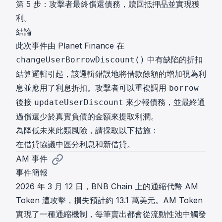
第 5 步：攻擊者最終償還債務，贖回抵押品並實現獲
利。
結論
此次事件由 Planet Finance 在
中有缺陷的折扣
changeUserBorrowDiscount()
結算邏輯引起，該邏輯錯誤地將借款餘額的增加視為利
息並應用了利息折扣。攻擊者可以重複調用
borrow
後接
來少報債務，並最終通
updateUserDiscount
過償還少於真實負債的金額來提取利潤。
為降低未來此類風險，請採取以下措施：
在借貸協議中區分利息和新借貸。
AM 事件
事件簡報
2026 年 3 月 12 日，BNB Chain 上的通縮代幣 AM
Token 遭攻擊，損失預計約 13.1 萬美元。AM Token
實現了一種通縮機制，每筆賣出都會從流動性池中觸發