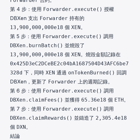
合約。
Forwarder
第 4 步：使用
授權
Forwarder.execute()
DBXen 支出
持有的
Forwarder
個
。
13,900,000,000e18
XEN
第 5 步：使用
調用
Forwarder.execute()
並燒毀了
DBXen.burnBatch()
個
。燒毀金額記錄在
13,900,000,000e18
XEN
0x425D3eC2DCeBE2c04bA1687504D43AFC6be7
下，同時
通過
回調
328d
XEN
onTokenBurned()
DBXen，更新了
上的週期記錄。
Forwarder
第 6 步：使用
調用
Forwarder.execute()
並獲得
個
。
DBXen.claimFees()
65.36e18
ETH
第 7 步：使用
調用
Forwarder.execute()
並鑄造了
DBXen.claimRewards()
2,305.4e18
個
。
DXN
結論