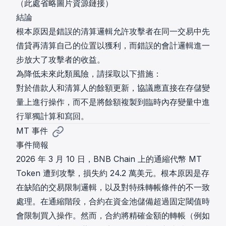
（此處省略圖片資源鏈接）
結論
根本原因是錯誤的清算邏輯允許攻擊者在同一交易中先
借貸再清算自己的位置以獲利，而錯誤的會計邏輯進一
步放大了攻擊者的收益。
為降低未來此類風險，請採取以下措施：
對於借款人和清算人的餘額更新，協議應直接在存儲變
量上進行操作，而不是將餘額複製到臨時內存變量中進
行單獨計算和寫回。
MT 事件
事件簡報
2026 年 3 月 10 日，BNB Chain 上的通縮代幣 MT
Token 遭到攻擊，損失約 24.2 萬美元。根本原因是存
在缺陷的交易限制邏輯，以及對特殊轉帳條件的不一致
處理。在通縮階段，合約在資金池儲備超過固定閾值時
會限制買入操作。然而，合約將精確金額的轉帳（例如