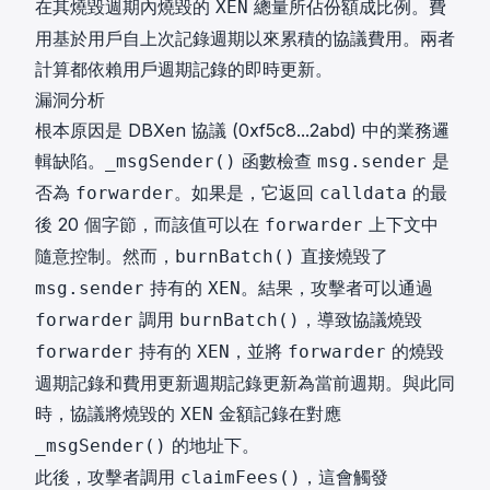
在其燒毀週期內燒毀的
總量所佔份額成比例。費
XEN
用基於用戶自上次記錄週期以來累積的協議費用。兩者
計算都依賴用戶週期記錄的即時更新。
漏洞分析
根本原因是 DBXen 協議 (
0xf5c8...2abd
) 中的業務邏
輯缺陷。
函數檢查
是
_msgSender()
msg.sender
否為
。如果是，它返回
的最
forwarder
calldata
後 20 個字節，而該值可以在
上下文中
forwarder
隨意控制。然而，
直接燒毀了
burnBatch()
持有的
。結果，攻擊者可以通過
msg.sender
XEN
調用
，導致協議燒毀
forwarder
burnBatch()
持有的
，並將
的燒毀
forwarder
XEN
forwarder
週期記錄和費用更新週期記錄更新為當前週期。與此同
時，協議將燒毀的
金額記錄在對應
XEN
的地址下。
_msgSender()
此後，攻擊者調用
，這會觸發
claimFees()