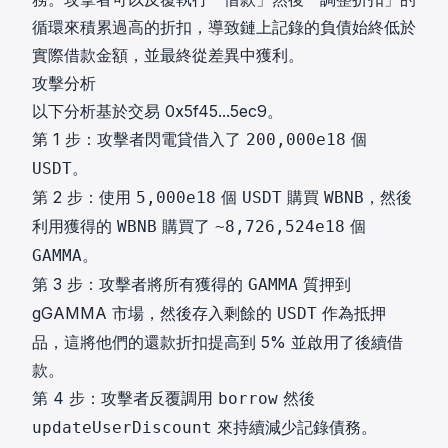
循環來積累過高的折扣，導致鏈上記錄的負債始終低於
實際借款金額，並最終從差異中獲利。
攻擊分析
以下分析基於交易
0x5f45...5ec9
。
第 1 步：攻擊者閃電貸借入了
個
200,000e18
。
USDT
第 2 步：使用
個
購買
，然後
5,000e18
USDT
WBNB
利用獲得的
購買了
個
WBNB
~8,726,524e18
。
GAMMA
第 3 步：攻擊者將所有獲得的
質押到
GAMMA
gGAMMA 市場，然後存入剩餘的
作為抵押
USDT
品，這將他們的還款折扣提高到 5% 並啟用了後續借
款。
第 4 步：攻擊者反覆調用
然後
borrow
來持續減少記錄債務。
updateUserDiscount