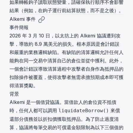
如果轉帳鉤子讀取狀態變量，請確保執行順序不會影響
結果（例如，在鉤子運行前結算狀態，而不是之後）。
Alkemi 事件
事件簡報
2026 年 3 月 10 日，以太坊上的 Alkemi 協議遭到攻
擊，導致約 8.9 萬美元的損失。根本原因是會計錯誤
和嚴重的業務邏輯缺陷。有缺陷的清算邏輯允許任何人
能夠在同一交易中清算自己的倉位並從中獲利。此外，
一個會計錯誤導致清算過程中攻擊者自身作為抵押品的
扣除操作被覆蓋，使得攻擊者無需承擔預期成本即可獲
得清算獎勵。
背景
Alkemi 是一個借貸協議。當借款人的倉位資不抵債
時，任何人都可以調用
來償
liquidateBorrow()
還部分債務並以折扣價獲取抵押品。為了防止過度清
算，協議將每筆交易的可償還金額限制為以下三個值的