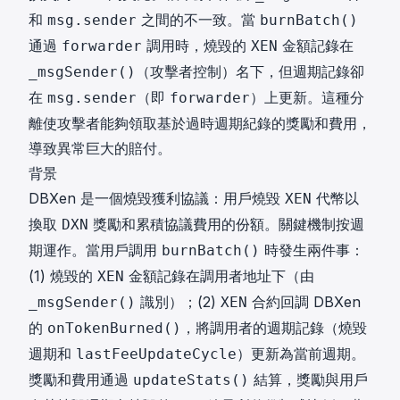
和
之間的不一致。當
msg.sender
burnBatch()
通過
調用時，燒毀的
金額記錄在
forwarder
XEN
（攻擊者控制）名下，但週期記錄卻
_msgSender()
在
（即
）上更新。這種分
msg.sender
forwarder
離使攻擊者能夠領取基於過時週期紀錄的獎勵和費用，
導致異常巨大的賠付。
背景
DBXen 是一個燒毀獲利協議：用戶燒毀
代幣以
XEN
換取
獎勵和累積協議費用的份額。關鍵機制按週
DXN
期運作。當用戶調用
時發生兩件事：
burnBatch()
(1) 燒毀的
金額記錄在調用者地址下（由
XEN
識別）；(2)
合約回調 DBXen
_msgSender()
XEN
的
，將調用者的週期記錄（燒毀
onTokenBurned()
週期和
）更新為當前週期。
lastFeeUpdateCycle
獎勵和費用通過
結算，獎勵與用戶
updateStats()