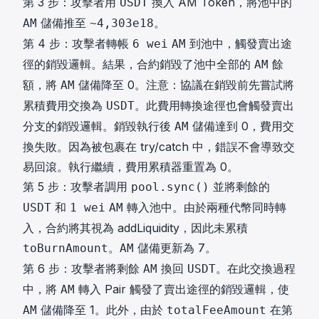
第 3 步：攻擊者用
換入 AM Token，將池中的
USDT
儲備推至
。
AM
~4,303e18
第 4 步：攻擊者轉帳
到池中，觸發賣出途
6 wei
AM
徑的銷毀邏輯。結果，合約銷毀了池中全部的
餘
AM
額，將
儲備降至 0。注意：協議在銷毀前先嘗試將
AM
累積費用交換為
。此費用轉換途徑也會觸發賣出
USDT
分支的銷毀邏輯。銷毀執行後
儲備達到 0，費用交
AM
換失敗。因為被包裹在 try/catch 中，錯誤不會導致交
易回滾。執行繼續，費用累積器重置為 0。
第 5 步：攻擊者調用
並將剩餘的
pool.sync()
和
轉入池中。由於兩種代幣同時轉
USDT
1 wei
AM
入，合約將其視為 addLiquidity，因此未累積
。
儲備更新為 7。
toBurnAmount
AM
第 6 步：攻擊者將剩餘
換回
。在此交換過程
AM
USDT
中，將
轉入 Pair 觸發了賣出途徑的銷毀邏輯，使
AM
儲備降至 1。此外，由於
在第
AM
totalFeeAmount