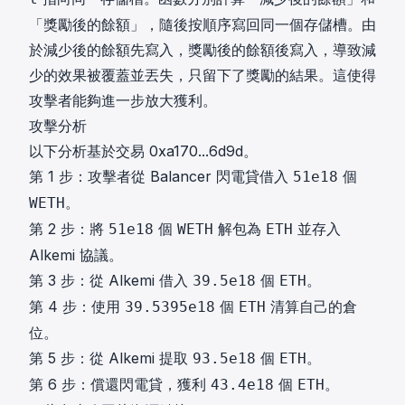
「獎勵後的餘額」，隨後按順序寫回同一個存儲槽。由
於減少後的餘額先寫入，獎勵後的餘額後寫入，導致減
少的效果被覆蓋並丟失，只留下了獎勵的結果。這使得
攻擊者能夠進一步放大獲利。
攻擊分析
以下分析基於交易
0xa170...6d9d
。
第 1 步：攻擊者從 Balancer 閃電貸借入
個
51e18
。
WETH
第 2 步：將
個
解包為
並存入
51e18
WETH
ETH
Alkemi 協議。
第 3 步：從 Alkemi 借入
個
。
39.5e18
ETH
第 4 步：使用
個
清算自己的倉
39.5395e18
ETH
位。
第 5 步：從 Alkemi 提取
個
。
93.5e18
ETH
第 6 步：償還閃電貸，獲利
個
。
43.4e18
ETH