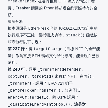
在沒有相應 ETH 流入的情況下增
freakerIndex
長，Freaker 贖回的 Ether 將超過合約實際持有的金
額。
漏洞分析
根本原因是 EtherFreak 合約 (
0x3A27...c0f33
) 中的
執行順序不正確。當捕獲成功時，
函數按
attack()
順序執行以下步驟：
第 237 行
：將
（目標 NFT 的全部能
targetCharge
量）作為直接 ETH 轉帳支付給防禦者。能量現在已被
消耗。
第 240 行
：調用
_transfer(defender,
來移動 NFT。在內部，
capturer, targetId)
調用了 ERC-721 鉤子
_transfer()
，該鉤子以
_beforeTokenTransfer()
的 0.1% 調用了
energyOf(targetId)
。
這是對
_dissipateEnergyIntoPool()