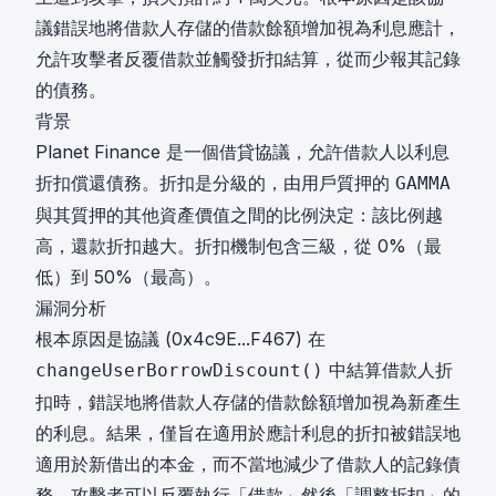
議錯誤地將借款人存儲的借款餘額增加視為利息應計，
允許攻擊者反覆借款並觸發折扣結算，從而少報其記錄
的債務。
背景
Planet Finance 是一個借貸協議，允許借款人以利息
折扣償還債務。折扣是分級的，由用戶質押的
GAMMA
與其質押的其他資產價值之間的比例決定：該比例越
高，還款折扣越大。折扣機制包含三級，從 0%（最
低）到 50%（最高）。
漏洞分析
根本原因是協議 (
0x4c9E...F467
) 在
中結算借款人折
changeUserBorrowDiscount()
扣時，錯誤地將借款人存儲的借款餘額增加視為新產生
的利息。結果，僅旨在適用於應計利息的折扣被錯誤地
適用於新借出的本金，而不當地減少了借款人的記錄債
務。攻擊者可以反覆執行「借款」然後「調整折扣」的