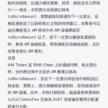
額外的銷毀，以減少總供應量。然而，銷毀並非立即執
行——相反，全部賣出金額被記錄為
，實際銷毀則推遲到下一次賣出。這
toBurnAmount
種延遲創造了記錄和執行之間的時間窗口，攻擊者可以
趁此機會買入
將池中的
儲備壓縮至
AM
AM
以下。當下一次賣出觸發延遲銷毀
toBurnAmount
時，整個
儲備耗盡，導致價格呈現極端波動，允許
AM
攻擊者賣出
獲利。
AM
背景
AM Token 是 BNB Chain 上的通縮代幣。每次賣出
時，合約將交換中涉及的
數量記錄為
AM
，並在下一次賣出時從池中銷毀該記
toBurnAmount
錄金額。實際上，賣出會觸發延遲銷毀，從而縮減池中
的
儲備。此外，在執行銷毀前，協議還會將累積的
AM
交換為
並根據其費用分配邏
totalTokenFee
USDT
輯進行分配。