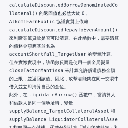
calculateDiscountedBorrowDenominatedCo
的返回值也必然大於
，
llateral()
0
協議實質上依賴
AlkemiEarnPublic
calculateDiscountedRepayToEvenAmount()
來判斷某筆貸款是否可以清算。在此函數中，需要清算
的債務金額應基於名為
的變量計算。
accountShortfall_TargetUser
但在實際實現中，該函數反而是使用一個全局變量
來計算允許償還債務金額
closeFactorMantissa
的上限，並返回該值。因此，攻擊者能夠在同一交易中
借入並立即清算自己的倉位。
此外，在
函數中，當清算人
liquidateBorrow()
和借款人是同一個地址時，變量
和
supplyBalance_TargetCollateralAsset
supplyBalance_LiquidatorCollateralAsse
指向同一存儲槽。函數分別計算「減少後的餘額」和
t