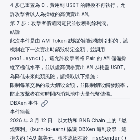
4 步已重置為 0，費用到
的轉換不再執行，允
USDT
許攻擊者以人為操縱的高價賣出
。
AM
第 7 步：攻擊者償還閃電貸並收穫剩餘利潤。
結論
此次事件是由 AM Token 缺陷的銷毀機制引起的，該
機制在下一次賣出時銷毀特定金額，並調用
。這允許攻擊者將 Pair 的
儲備操
pool.sync()
AM
縱至極低水平，並以虛高價格賣出
以耗盡
。
AM
USDT
為降低未來此類風險，請採取以下措施：
限制每筆交易的最大銷毀金額，並限制銷毀觸發頻率，
防止攻擊者在短時間內消耗池中大量代幣儲備。
DBXen 事件
事件簡報
2026 年 3 月 12 日，以太坊和 BNB Chain 上的「燃
燒獲利」(burn-to-earn) 協議 DBXen 遭到攻擊，總
損失約 14.9 萬美元。根本原因在於
_msgSender()