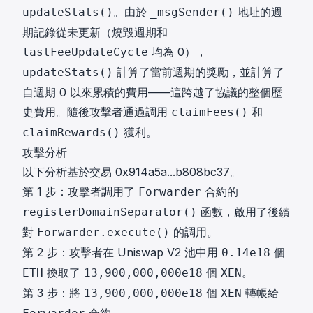
。由於
地址的週
updateStats()
_msgSender()
期記錄從未更新（燒毀週期和
均為 0），
lastFeeUpdateCycle
計算了當前週期的獎勵，並計算了
updateStats()
自週期 0 以來累積的費用——這跨越了協議的整個歷
史費用。隨後攻擊者通過調用
和
claimFees()
獲利。
claimRewards()
攻擊分析
以下分析基於交易
0x914a5a...b808bc37
。
第 1 步：攻擊者調用了
合約的
Forwarder
函數，啟用了後續
registerDomainSeparator()
對
的調用。
Forwarder.execute()
第 2 步：攻擊者在 Uniswap V2 池中用
個
0.14e18
換取了
個
。
ETH
13,900,000,000e18
XEN
第 3 步：將
個
轉帳給
13,900,000,000e18
XEN