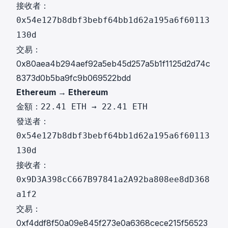
接收者：
0x54e127b8dbf3bebf64bb1d62a195a6f60113
130d
交易：
0x80aea4b294aef92a5eb45d257a5b1f1125d2d74c
8373d0b5ba9fc9b069522bdd
Ethereum → Ethereum
金額：
22.41 ETH → 22.41 ETH
發送者：
0x54e127b8dbf3bebf64bb1d62a195a6f60113
130d
接收者：
0x9D3A398cC667B97841a2A92ba808ee8dD368
a1f2
交易：
0xf4ddf8f50a09e845f273e0a6368cece215f56523