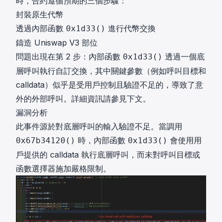
時，合約遵循預期的三個步驟：
封裝原生代幣
透過內部函數
進行代幣交換
0x1d33()
鑄造 Uniswap V3 部位
問題出現在第 2 步：內部函數
透過一個底
0x1d33()
層呼叫執行自訂交換，其中關鍵參數（例如呼叫目標和
calldata）似乎是受用戶控制且驗證不足的，導致了意
外的外部呼叫。詳細資訊請參見下文。
漏洞分析
此事件源於對底層呼叫的輸入驗證不足。當調用
時，內部函數
會使用用
0x67b34120()
0x1d33()
戶提供的 calldata 執行底層呼叫，而未對呼叫目標或
函數選擇器施加嚴格限制。