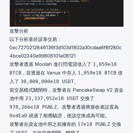
攻擊分析
以下分析基於該筆交易：
0xc7270212846136f3d103d1802a30cdaa6f8f280c
4bce02240e99806101e08121
攻擊者透過 Moolah 進行閃電貸借入了
1,059e18
，並透過在 Venus 中存入
借
BTCB
1,059e18 BTCB
入了
。
30,000,000e18 USDT
當交易模式關閉時，攻擊者在 PancakeSwap V2 資金
池中用
交換了
23,337,952e18 USDT
。攻擊者透過將接收者設置為
978,266e18 PGNLZ
繞過了相應驗證，使該交換成為可能。
0xdEaD
攻擊者在資金池中用之前擁有的
交換
17e18 PGNLZ
了
。在此交換期間，觸發了
USDT