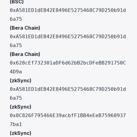
(BSC)
0xA581ED1dEB42E8496E5275468C79D250b91d
6a75
(Bera Chain)
0xA581ED1dEB42E8496E5275468C79D250b91d
6a75
(Bera Chain)
0x628cEf732301aDF6d62bB2bcDFeBB291750C
4D9a
(zkSync)
0xA581ED1dEB42E8496E5275468C79D250b91d
6a75
(zkSync)
0x8C826F795466E39acbfF1BB4eEeB75960937
7ba1
(zkSync)