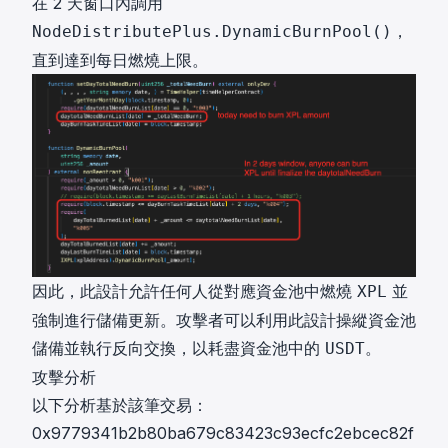
在 2 天窗口內調用
，
NodeDistributePlus.DynamicBurnPool()
直到達到每日燃燒上限。
因此，此設計允許任何人從對應資金池中燃燒
並
XPL
強制進行儲備更新。攻擊者可以利用此設計操縱資金池
儲備並執行反向交換，以耗盡資金池中的
。
USDT
攻擊分析
以下分析基於該筆交易：
0x9779341b2b80ba679c83423c93ecfc2ebcec82f