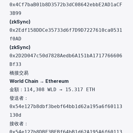
0x4Cf7baB01b8D3572b3dC08642ebbE2AD1aCF
3B99
(zkSync)
0x2Edf158DDCe35733d6f7D9D7227610ca0531
f0AD
(zkSync)
0x2D2D047c50d7828Aedb6A151bA1717766606
Bf33
橋接交易
World Chain → Ethereum
金額：
114,308 WLD → 15.317 ETH
發送者：
0x54e127b8dbf3bebf64bb1d62a195a6f60113
130d
接收者：
0x54e127b8DBF3BEBf64bB1d62A195A6f60113