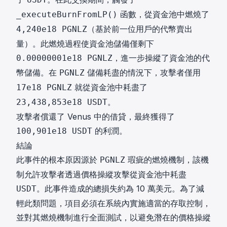
函數，從資金池中燃燒了
_executeBurnFromLP()
（基於前一位用戶的代幣賣出
4,240e18 PGNLZ
量）。此燃燒過程使資金池儲備僅剩下
，進一步操縱了資金池的代
0.00000001e18 PGNLZ
幣儲備。在
儲備耗盡的情況下，攻擊者僅用
PGNLZ
就從資金池中耗盡了
17e18 PGNLZ
。
23,438,853e18 USDT
攻擊者償還了 Venus 中的借貸，最終獲得了
的利潤。
100,901e18 USDT
結論
此事件的根本原因源於
瑕疵的燃燒機制，該機
PGNLZ
制允許攻擊者透過價格操縱攻擊從資金池中耗盡
。此事件造成的總損失約為 10 萬美元。為了減
USDT
輕此類問題，項目必須在系統內實施適當的存取控制，
並對其燃燒機制進行全面測試，以避免潛在的價格操縱