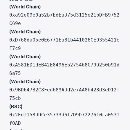
(World Chain)
0xa92e09e0a52b7EdEaD75d3125e21bDFB9752
C69e
(World Chain)
0xD768da05e0E6771Ea81b441026CE9355421e
F7c9
(World Chain)
0xA581ED1dEB42E8496E5275468C79D250b91d
6a75
(World Chain)
0x9BD647B2C8Fed689ADd2e7AA8b428d3eD12f
75cb
(BSC)
0x2Edf158DDCe35733d6f7D9D7227610ca0531
f0AD