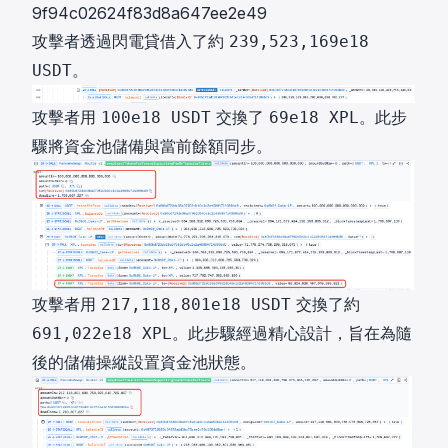
9f94c02624f83d8a647ee2e49
攻擊者透過閃電貸借入了約
239,523,169e18
。
USDT
攻擊者用
交換了
。此步
100e18 USDT
69e18 XPL
驟將資金池儲備與當前餘額同步。
攻擊者用
交換了約
217,118,801e18 USDT
。此步驟經過精心設計，旨在為隨
691,022e18 XPL
後的儲備操縱設置資金池狀態。