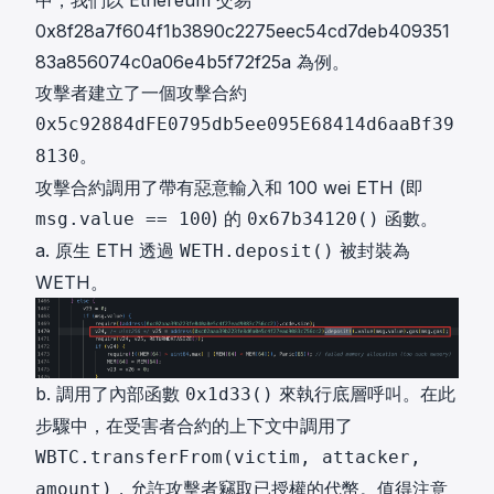
中，我們以 Ethereum 交易
0x8f28a7f604f1b3890c2275eec54cd7deb409351
83a856074c0a06e4b5f72f25a
為例。
攻擊者建立了一個攻擊合約
0x5c92884dFE0795db5ee095E68414d6aaBf39
。
8130
攻擊合約調用了帶有惡意輸入和 100 wei ETH (即
) 的
函數。
msg.value == 100
0x67b34120()
a. 原生 ETH 透過
被封裝為
WETH.deposit()
WETH。
b. 調用了內部函數
來執行底層呼叫。在此
0x1d33()
步驟中，在受害者合約的上下文中調用了
WBTC.transferFrom(victim, attacker,
，允許攻擊者竊取已授權的代幣。值得注意
amount)