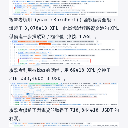
攻擊者調用
函數從資金池中
DynamicBurnPool()
燃燒了
。此燃燒過程將資金池的
3,078e18 XPL
XPL
儲備進一步操縱到了極小值（例如 1 wei）。
攻擊者利用被操縱的儲備，用
交換了
69e18 XPL
。
218,083,490e18 USDT
攻擊者償還了閃電貸並取得了
的
718,844e18 USDT
利潤。