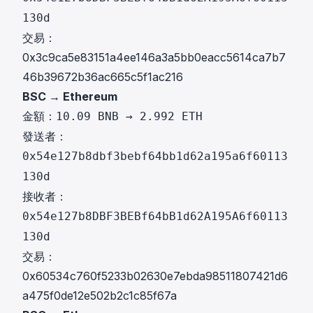
130d
交易：
0x3c9ca5e83151a4ee146a3a5bb0eacc5614ca7b7
46b39672b36ac665c5f1ac216
BSC → Ethereum
金額：
10.09 BNB → 2.992 ETH
發送者：
0x54e127b8dbf3bebf64bb1d62a195a6f60113
130d
接收者：
0x54e127b8DBF3BEBf64bB1d62A195A6f60113
130d
交易：
0x60534c760f5233b02630e7ebda98511807421d6
a475f0de12e502b2c1c85f67a