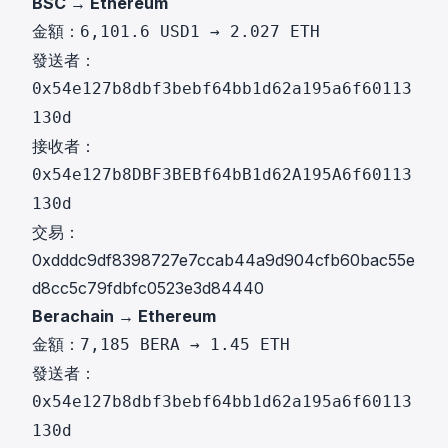
BSC → Ethereum
金額：
6,101.6 USD1 → 2.027 ETH
發送者：
0x54e127b8dbf3bebf64bb1d62a195a6f60113
130d
接收者：
0x54e127b8DBF3BEBf64bB1d62A195A6f60113
130d
交易：
0xdddc9df8398727e7ccab44a9d904cfb60bac55e
d8cc5c79fdbfc0523e3d84440
Berachain → Ethereum
金額：
7,185 BERA → 1.45 ETH
發送者：
0x54e127b8dbf3bebf64bb1d62a195a6f60113
130d