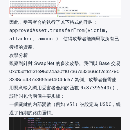
因此，受害者合約執行了以下格式的呼叫：
approvedAsset.transferFrom(victim,
，使得攻擊者能夠竊取所有已
attacker, amount)
授權的資產。
攻擊分析
觀察到針對 SwapNet 的多次攻擊。我們以 Base 交易
0xc15df1d131e98d24aa0f107a67e33e66cf2ea2790
3338cc437a3665b6404dd57
為例。攻擊者僅需使
用惡意輸入調用受害者合約的函數
，
0x87395540()
該呼叫包含兩個主要步驟：
一個關鍵的內部變數（例如
）被設定為
，繞
v51
USDC
過了預期的路由邏輯。