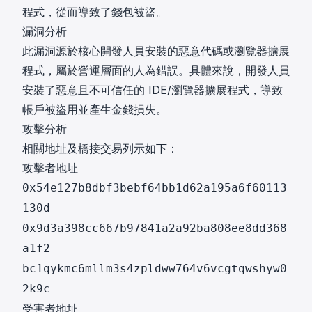
程式，從而導致了錢包被盜。
漏洞分析
此漏洞源於核心開發人員安裝的惡意代碼或瀏覽器擴展
程式，屬於營運層面的人為錯誤。具體來說，開發人員
安裝了惡意且不可信任的 IDE/瀏覽器擴展程式，導致
帳戶被盜用並產生金錢損失。
攻擊分析
相關地址及橋接交易列示如下：
攻擊者地址
0x54e127b8dbf3bebf64bb1d62a195a6f60113
130d
0x9d3a398cc667b97841a2a92ba808ee8dd368
a1f2
bc1qykmc6mllm3s4zpldww764v6vcgtqwshyw0
2k9c
受害者地址