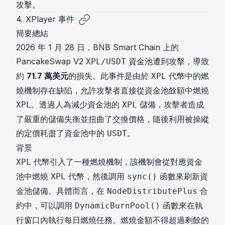
攻擊。
4. XPlayer 事件
簡要總結
2026 年 1 月 28 日，BNB Smart Chain 上的
PancakeSwap V2
資金池遭到攻擊，導致
XPL/USDT
約
71.7 萬美元
的損失。此事件是由於
代幣中的燃
XPL
燒機制存在缺陷，允許攻擊者直接從資金池餘額中燃燒
。透過人為減少資金池的
儲備，攻擊者造成
XPL
XPL
了嚴重的儲備失衡並扭曲了交換價格，隨後利用被操縱
的定價耗盡了資金池中的
。
USDT
背景
代幣引入了一種燃燒機制，該機制會從對應資金
XPL
池中燃燒
代幣，然後調用
函數來刷新資
XPL
sync()
金池儲備。具體而言，在
合
NodeDistributePlus
約中，可以調用
函數來在執
DynamicBurnPool()
行窗口內執行每日燃燒任務。燃燒金額不得超過剩餘的