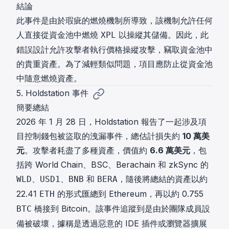
結論
此事件是由於瑕疵的燃燒機制所導致，該機制允許任何
人直接從資金池中燃燒
以操縱其儲備。因此，此
XPL
錯誤設計允許攻擊者執行價格操縱攻擊，竊取資金池中
的貴重資產。為了減輕類似問題，項目應防止從資金池
中隨意燃燒資產。
5. Holdstation 事件
簡要總結
2026 年 1 月 28 日，Holdstation 報告了一起涉及項
目控制錢包被盜取的洩漏事件，總估計損失約
10 萬美
元
。攻擊者耗盡了多種資產，價值約
6.6 萬美元
，包
括跨 World Chain、BSC、Berachain 和 zkSync 的
、
、
和
，隨後將總結的資產以約
WLD
USD1
BNB
BERA
22.41
的形式匯總到 Ethereum，再以約 0.755
ETH
橋接到 Bitcoin。該事件追蹤到是由於團隊成員設
BTC
備被破壞，據稱是透過惡意的 IDE 插件或瀏覽器擴展