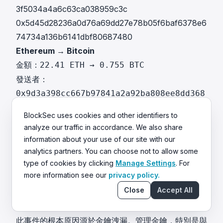
3f5034a4a6c63ca038959c3c
0x5d45d28236a0d76a69dd27e78b05f6baf6378e6
74734a136b6141dbf80687480
Ethereum → Bitcoin
金額：
22.41 ETH → 0.755 BTC
發送者：
0x9d3a398cc667b97841a2a92ba808ee8dd368
a1f2
BlockSec uses cookies and other identifiers to
接收者：
analyze our traffic in accordance. We also share
bc1qykmc6mllm3s4zpldww764v6vcgtqwshyw0
information about your use of our site with our
2k9c
analytics partners. You can choose not to allow some
type of cookies by clicking
Manage Settings
. For
交易：
more information see our
privacy policy.
0xafd628dd1e0d508c40d3e3c2895f39902d14d42f
Close
Accept All
9760b25beacdcc25c3419143
結論
此事件的根本原因源於金鑰洩漏。管理金鑰，特別是與