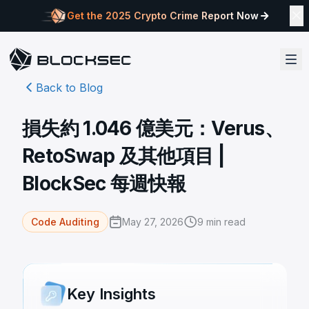
Get the 2025 Crypto Crime Report Now
Back to Blog
損失約 1.046 億美元：Verus、
RetoSwap 及其他項目 |
BlockSec 每週快報
May 27, 2026
9
min read
Code Auditing
Key Insights