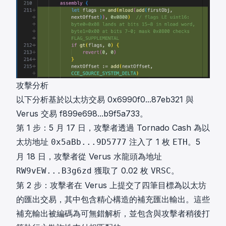
攻擊分析
以下分析基於以太坊交易
0x6990f0...87eb321
與
Verus 交易
f899e698...b9f5a733
。
第 1 步：5 月 17 日，攻擊者透過 Tornado Cash 為以
太坊地址
注入了 1 枚
。5
0x5aBb...9D5777
ETH
月 18 日，攻擊者從 Verus 水龍頭為地址
獲取了 0.02 枚
。
RW9vEW...B3g6zd
VRSC
第 2 步：攻擊者在 Verus 上提交了四筆目標為以太坊
的匯出交易，其中包含精心構造的補充匯出輸出。這些
補充輸出被編碼為可無錯解析，並包含與攻擊者稍後打