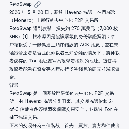
RetoSwap
2026 年 5 月 20 日，基於 Haveno 協議、在門羅幣
（Monero）上運行的去中心化 P2P 交易所
RetoSwap 遭到攻擊，損失約 270 萬美元（7,000 枚
）
[1]
。根本原因是協議層級的身份驗證漏洞：客
XMR
戶端接受了一條偽造且順序錯誤的 ACK 訊息，並在未
驗證發送者是否匹配仲裁者已知公鑰的情況下，將仲裁
者儲存的 Tor 地址覆寫為攻擊者控制的地址。這使得
攻擊者能夠在資金存入時劫持多簽錢包的建立並竊取資
金。
背景
RetoSwap 是一個基於門羅幣的去中心化 P2P 交易
所，由 Haveno 協議分叉而來。其交易協議依賴 2-
of-3 仲裁者多簽模型來保障交易安全，並透過 Tor 在
鏈下協調交易。
正常的交易分為三個階段：首先，買方、賣方和仲裁者