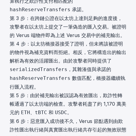
算執行之欺詐性支付相匹配的
承諾。
hashReserveTransfers
第 3 步：在跨鏈公證在以太坊上達到足夠的進度後，
攻擊者在以太坊上提交了一筆偽造的匯入交易。被證明
的 Verus 端物件即為上述 Verus 交易中的補充輸出。
第 4 步：以太坊橋接器接受了證明，但未將該被證明
的物件視為補充資料而拒絕。相反，它將構造出的輸出
解析為有效的活躍匯出。由於攻擊者同時提供了
，其雜湊值與承諾的
serializedTransfers
數值匹配，橋接器繼續執
hashReserveTransfers
行匯入流程。
第 5 步：由於補充輸出被誤認為有效匯出，欺詐性轉
帳通過了以太坊端的檢查。攻擊者耗盡了約 1,170 萬美
元的
、
和
。
ETH
tBTC
USDC
第 6 步：惡意匯入成功後不久，Verus 節點遇到由欺
詐性匯出執行緒與真實匯出執行緒共存引起的無效狀態