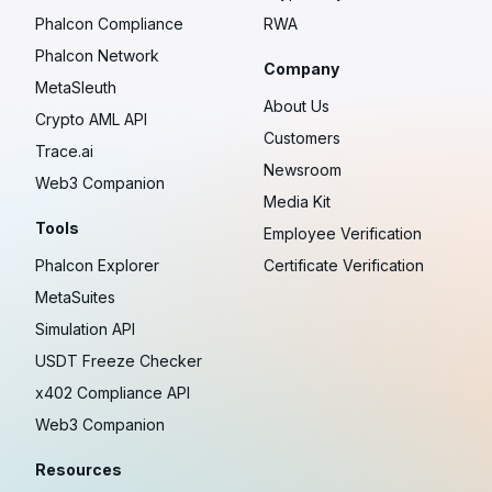
Phalcon Compliance
RWA
Phalcon Network
Company
MetaSleuth
About Us
Crypto AML API
Customers
Trace.ai
Newsroom
Web3 Companion
Media Kit
Tools
Employee Verification
Phalcon Explorer
Certificate Verification
MetaSuites
Simulation API
USDT Freeze Checker
x402 Compliance API
Web3 Companion
Resources