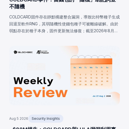
不隨機
COLDCARD固件存在靜默構建整合漏洞，導致比特幣種子生成
回退至軟件RNG，其弱隨機性使錢包種子可被離線破解。由於
弱點存在於種子本身，固件更新無法修復；截至2026年8月7
日，已確認損失達1,405 BTC（約9,100萬美元），私下估計高
達2,055 BTC。
Aug 5 2026
Security Insights