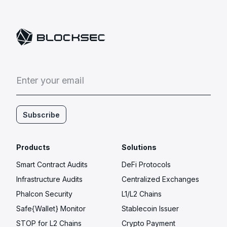
E
n
t
e
r
y
o
u
r
e
m
a
i
l
Subscribe
Products
Solutions
Smart Contract Audits
DeFi Protocols
Infrastructure Audits
Centralized Exchanges
Phalcon Security
L1/L2 Chains
Safe{Wallet} Monitor
Stablecoin Issuer
STOP for L2 Chains
Crypto Payment