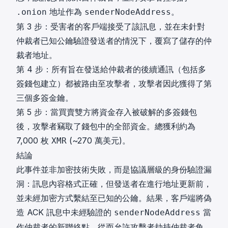
地址作為
。
.onion
senderNodeAddress
第 3 步：受害者的客戶端接受了該訊息，並在未針對
仲裁者已知公鑰驗證發送者的情況下，覆寫了儲存的仲
裁者地址。
第 4 步：所有旨在發送給仲裁者的後續通訊（包括多
簽錢包建立）都被路由至攻擊者，攻擊者因此獲得了第
三個多簽金鑰。
第 5 步：當買賣雙方將資金存入被破解的多簽錢包
後，攻擊者竊取了錢包中的全部資金。總獲利約為
7,000 枚
(~270 萬美元)。
XMR
結論
此事件並非加密技術失敗，而是協議層級的身份驗證漏
洞：訊息內容格式正確，但發送者在進行地址更新前，
並未經加密方式繫結至已知的公鑰。結果，客戶端將偽
造 ACK 訊息中未經驗證的
當
senderNodeAddress
作仲裁者的新聯絡點，從而允許攻擊者劫持仲裁者角