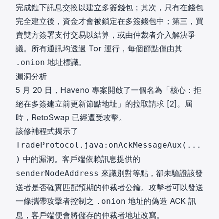
完成鏈下訊息交換以建立多簽錢包；其次，只有在錢包
完全建立後，資金才會被鎖定在多簽錢包中；第三，買
賣雙方簽署支付交易以結算，或由仲裁者介入解決爭
議。所有通訊均透過 Tor 運行，每個節點僅由其
地址標識。
.onion
漏洞分析
5 月 20 日，Haveno 專案開啟了一個名為「核心：拒
絕在多簽建立前更新節點地址」的拉取請求
[2]
。屆
時，RetoSwap 已經遭受攻擊。
該修補程式揭示了
TradeProtocol.java:onAckMessageAux(...
中的漏洞。客戶端依賴訊息提供的
)
來識別對等點，卻未驗證該發
senderNodeAddress
送者是否確實匹配預期的仲裁者公鑰。攻擊者可以發送
一條攜帶攻擊者控制之
地址的偽造 ACK 訊
.onion
息，客戶端便會將儲存的仲裁者地址改寫。