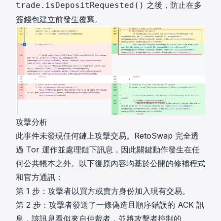
之後，防止在多
trade.isDepositRequested()
簽錢包建立前發生覆寫。
攻擊分析
此事件未發現任何鏈上攻擊交易。RetoSwap 完全透
過 Tor 運作並處理鏈下訊息，因此關鍵動作發生在任
何公共帳本之外。以下復原內容均基於公開的修補程式
和官方通訊：
第 1 步：攻擊者以買方或賣方身份加入現有交易。
第 2 步：攻擊者發送了一條偽造且順序錯誤的 ACK 訊
息，該訊息看似來自仲裁者，並將攻擊者控制的