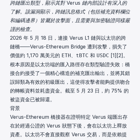
跨鏈匯出類型，顯示其對 Verus 鏈內部設計有深入的
了解。該漏洞顯示，跨鏈訊息格式（包括補充資料欄位
和編碼邊界）皆屬於攻擊面，且需要與加密驗證同樣嚴
謹的檢查。
2026 年 5 月 18 日，連接 Verus L1 鏈與以太坊的跨
鏈橋——Verus-Ethereum Bridge 遭到攻擊，損失了
價值約 1,170 萬美元的
、
和
[1]
[2]
。
ETH
tBTC
USDC
根本原因是以太坊端的匯入路徑存在類型驗證失敗：橋
接合約接受了一個精心構造的補充匯出輸出，並將其錯
誤歸類為有效的初級匯出，這使得攻擊者能夠提供吻合
的轉帳資料並耗盡資金。截至 5 月 23 日，約 75% 的
被盜資金已被歸還。
背景
Verus-Ethereum 橋接器在證明特定 Verus 端匯出存
在於經過公證的 Verus 狀態下後，會在以太坊上釋放
資產。以太坊不會直接觀察 Verus 交易，而是依賴提