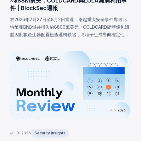
~$88M損失：COLDCARD與LULA漏洞利用事
件 | BlockSec週報
在2026年7月27日至8月2日當週，兩起重大安全事件導致比
特幣和BNB鏈共損失約8800萬美元。COLDCARD硬體錢包韌
體因亂數產生器配置檢查邏輯缺陷，將種子生成導向確定性軟
體回退，致使攻擊者恢復受影響種子並盜走至少1,370
BTC（約8800萬美元）。BNB鏈上的LULA代幣因業務邏輯漏
洞損失約57.8萬美元，攻擊者觸發特權`recycle()`函數，從
PancakeSwap V2流動池抽取LULA並操控儲備餘額，耗盡其
流動性。
Jul 31 2026
Security Insights