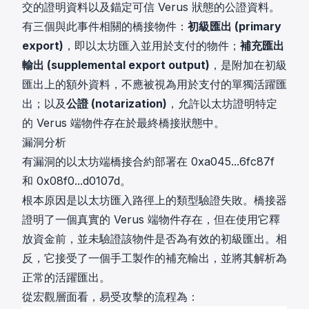
交的證明資料以及錨定可信 Verus 狀態的公證資料。
有三個與此事件相關的橋接物件：
初級匯出 (primary
export)
，即以太坊匯入並用於支付的物件；
補充匯出
輸出 (supplemental export output)
，是附加在初級
匯出上的額外資料，不應被視為用於支付的單獨活躍匯
出；以及
公證 (notarization)
，允許以太坊證明特定
的 Verus 端物件存在於最終橋接狀態中。
漏洞分析
有漏洞的以太坊端橋接合約部署在
0xa045...6fc87f
和
0x08f0...d0107d
。
根本原因是以太坊匯入路徑上的類型驗證失敗。橋接器
證明了一個真實的 Verus 端物件存在，但在使用它釋
放資金前，並未驗證該物件是否為有效的初級匯出。相
反，它接受了一個手工製作的補充輸出，並將其解析為
正常的活躍匯出。
從宏觀層面看，易受攻擊的流程為：