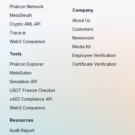
Phalcon Network
Company
MetaSleuth
About Us
Crypto AML API
Customers
Trace.ai
Newsroom
Web3 Companion
Media Kit
Tools
Employee Verification
Phalcon Explorer
Certificate Verification
MetaSuites
Simulation API
USDT Freeze Checker
x402 Compliance API
Web3 Companion
Resources
Audit Report