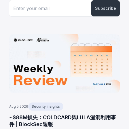
Subscribe
Aug 5 2026
Security Insights
~$88M損失：COLDCARD與LULA漏洞利用事
件 | BlockSec週報