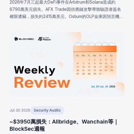
2026年7月三起最大DeFi事件在Arbitrum和Solana造成約
6790萬美元損失。AFX Trade因供應鏈攻擊導致驗證者簽名
權限遭竊，損失約2415萬美元。Ostium的OLP金庫因預言機基
礎設施遭入侵，攻擊者操控價格，損失約2375萬美元。
BonkDAO攻擊者花費440萬美元取得足夠投票權，通過惡意
國庫轉移提案，損失約2000萬美元。三起事件均顯示協議安
全邊界遠超智能合約代碼本身。
Jul 30 2026
Security Audits
~$3950萬損失：Allbridge、Wanchain等｜
BlockSec週報