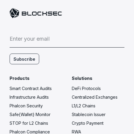
E
n
t
e
r
y
o
u
r
e
m
a
i
l
Subscribe
Products
Solutions
Smart Contract Audits
DeFi Protocols
Infrastructure Audits
Centralized Exchanges
Phalcon Security
L1/L2 Chains
Safe{Wallet} Monitor
Stablecoin Issuer
STOP for L2 Chains
Crypto Payment
Phalcon Compliance
RWA