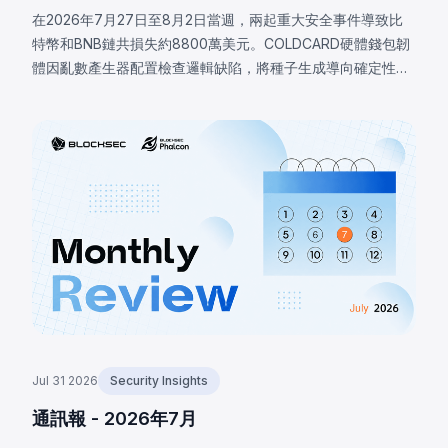
在2026年7月27日至8月2日當週，兩起重大安全事件導致比
特幣和BNB鏈共損失約8800萬美元。COLDCARD硬體錢包韌
體因亂數產生器配置檢查邏輯缺陷，將種子生成導向確定性軟
體回退，致使攻擊者恢復受影響種子並盜走至少1,370
BTC（約8800萬美元）。BNB鏈上的LULA代幣因業務邏輯漏
洞損失約57.8萬美元，攻擊者觸發特權`recycle()`函數，從
PancakeSwap V2流動池抽取LULA並操控儲備餘額，耗盡其
流動性。
Jul 31 2026
Security Insights
通訊報 - 2026年7月