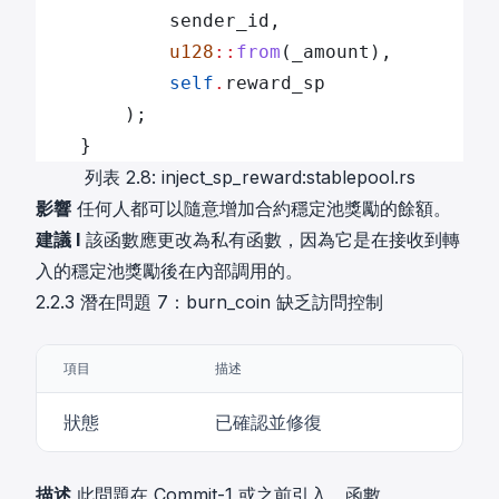
            sender_id,
            u128
::
from
(_amount),
            self
.
reward_sp
        );
    }
列表 2.8: inject_sp_reward:stablepool.rs
影響
任何人都可以隨意增加合約穩定池獎勵的餘額。
建議 I
該函數應更改為私有函數，因為它是在接收到轉
入的穩定池獎勵後在內部調用的。
2.2.3 潛在問題 7：burn_coin 缺乏訪問控制
項目
描述
狀態
已確認並修復
描述
此問題在 Commit-1 或之前引入。函數