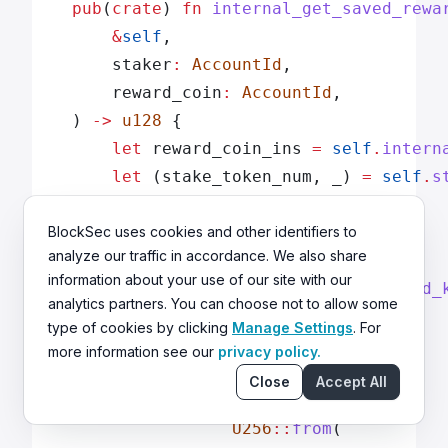
    pub
(
crate
) 
fn
 internal_get_saved_rewa
        &
self
,
        staker
:
 AccountId
,
        reward_coin
:
 AccountId
,
    ) 
->
 u128
 {
        let
 reward_coin_ins 
=
 self
.
intern
        let
 (stake_token_num, _) 
=
 self
.
s
BlockSec uses cookies and other identifiers to
        if
 let
 Some
(user_reward) 
=
 self
analyze our traffic in accordance. We also share
            .
account_reward
information about your use of our site with our
            .
get
(
&
self
.
get_staker_reward_
analytics partners. You can choose not to allow some
        {
type of cookies by clicking
Manage Settings
. For
            user_reward
more information see our
privacy policy.
                .
reward
Close
Accept All
                .
checked_add
(
                    U256
::
from
(