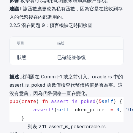
影響
攻擊者可以調用此函數來增加其賬戶餘額。
建議 I
該函數應更改為私有函數，因為它是在接收到存
入的代幣後在內部調用的。
2.2.5 潛在問題 9：預言機缺乏時間檢查
項目
描述
狀態
已確認並修復
描述
此問題在 Commit-1 或之前引入。oracle.rs 中的
assert_is_poked 函數僅檢查代幣價格值是否為零。這
沒有意義，因為代幣價格一直在變化。
pub
(
crate
) 
fn
 assert_is_poked
(
&
self
) {
        assert!
(
self
.
token_price 
!=
 0
, 
"O
    }
列表 2.11: assert_is_poked:oracle.rs