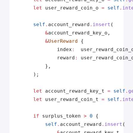
        let
 user_reward_coin_o 
=
 self
.
int
        self
.
account_reward
.
insert
(
            &
account_reward_key_o,
            &
UserReward
 {
                index
:
  user_reward_coin_
                reward
:
 user_reward_coin_
            },
        );
        let
 account_reward_key_t 
=
 self
.
g
        let
 user_reward_coin_t 
=
 self
.
int
        if
 surplus_token 
>
 0
 {
            self
.
account_reward
.
insert
(
                &
account_reward_key_t,