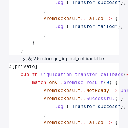
                log!
(
"Transfer success"
);
            }
            PromiseResult
::
Failed
 =>
 {
                log!
(
"Transfer failed"
);
            }
        }
    }
列表 2.5: storage_deposit_callback:ft.rs
#[private]
    pub
 fn
 liquidation_transfer_callback
(
        match
 env
::
promise_result
(
0
) {
            PromiseResult
::
NotReady
 =>
 un
            PromiseResult
::
Successful
(_) 
                log!
(
"Transfer success"
);
            }
            PromiseResult
::
Failed
 =>
 {