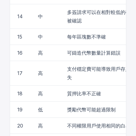
多簽請求可以在相對較低的確認
14
中
被確認
15
中
每年區塊數不準確
16
高
可鑄造代幣數量計算錯誤
支付穩定費可能導致用戶存入的
17
高
失
18
高
質押比率不正確
19
低
獎勵代幣可能超過限制
20
高
不同權限用戶使用相同的白名單