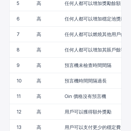
5
高
任何人都可以增加獎勵餘額
6
高
任何人都可以增加穩定池獎勵餘
7
高
任何人都可以燃燒其他用戶的代
8
高
任何人都可以增加其賬戶餘額
9
高
預言機未檢查時間間隔
10
高
預言機時間間隔過長
11
高
Oin 價格沒有預言機
12
高
用戶可以獲得額外獎勵
13
高
用戶可以支付更少的穩定費