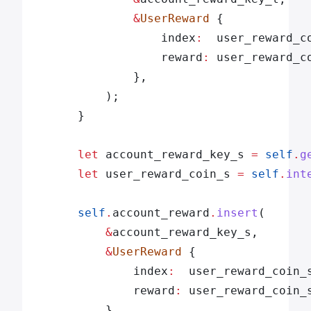
                &
UserReward
 {
                    index
:
  user_reward_c
                    reward
:
 user_reward_c
                },
            );
        }
        let
 account_reward_key_s 
=
 self
.
g
        let
 user_reward_coin_s 
=
 self
.
int
        self
.
account_reward
.
insert
(
            &
account_reward_key_s,
            &
UserReward
 {
                index
:
  user_reward_coin_
                reward
:
 user_reward_coin_
            },