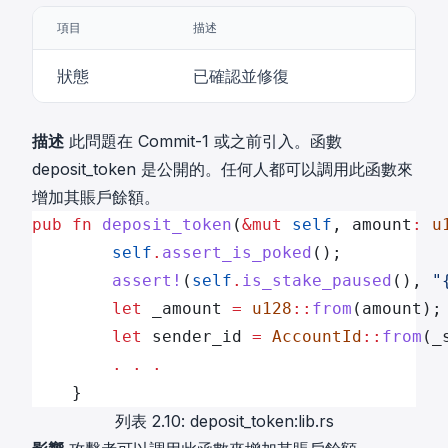
項目
描述
狀態
已確認並修復
描述
此問題在 Commit-1 或之前引入。函數
deposit_token 是公開的。任何人都可以調用此函數來
增加其賬戶餘額。
pub
 fn
 deposit_token
(
&mut
 self
, amount
:
 u
        self
.
assert_is_poked
();
        assert!
(
self
.
is_stake_paused
(), 
"
        let
 _amount 
=
 u128
::
from
(amount);
        let
 sender_id 
=
 AccountId
::
from
(_
        .
 .
 .
    }
列表 2.10: deposit_token:lib.rs