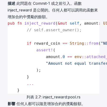
描述
此問題在 Commit-1 或之前引入。函數
inject_reward 是公開的。任何人都可以調用此函數來
增加合約中獎勵的餘額。
pub
 fn
 inject_reward
(
&mut
 self
, amount
:
 U
        // self.assert_owner();
        if
 reward_coin 
==
 String
::
from
(
"N
            assert!
(
                amount
.
0
 ==
 env
::
attached
                "Amount not equal transfe
            );
        }
        ...
    }
列表 2.7: inject_reward:pool.rs
影響
任何人都可以隨意增加合約的獎勵餘額。