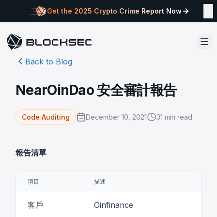
Get the 2025 Crypto Crime Report Now
Back to Blog
NearOinDao 安全審計報告
December 10, 2021
31
min read
Code Auditing
報告清單
項目
描述
客戶
Oinfinance