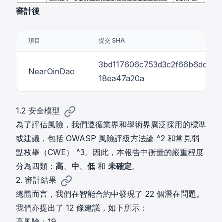
審計後
項目
提交 SHA
3bd117606c753d3c2f66b6dcddd
NearOinDao
18ea47a20a
1.2 安全模型
為了評估風險，我們遵循業界和學術界廣泛採用的標準
或建議，包括 OWASP 風險評級方法論
^2
和常見弱
點枚舉（CWE）
^3
。因此，本報告中衡量的嚴重程度
分為四類：
高
、
中
、
低
和
未確定
。
2. 審計結果
總體而言，我們在智能合約中發現了 22 個潛在問題。
我們亦提出了 12 條建議，如下所示：
高風險：19