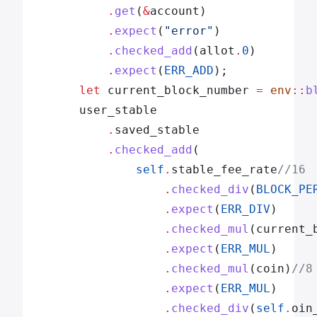
            .
get
(
&
account)
            .
expect
(
"error"
)
            .
checked_add
(allot
.
0
)
            .
expect
(
ERR_ADD
);
        let
 current_block_number 
=
 env
::
b
        user_stable
            .
saved_stable
            .
checked_add
(
                self
.
stable_fee_rate
//16
                    .
checked_div
(
BLOCK_PE
                    .
expect
(
ERR_DIV
)
                    .
checked_mul
(current_
                    .
expect
(
ERR_MUL
)
                    .
checked_mul
(coin)
//8
                    .
expect
(
ERR_MUL
)
                    .
checked_div
(
self
.
oin