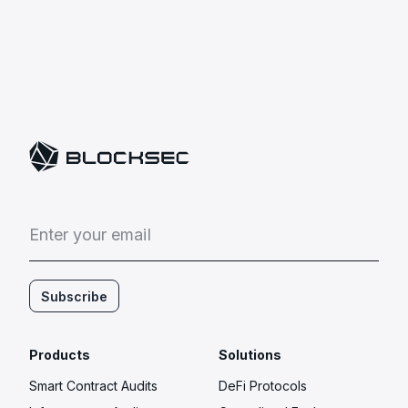
E
n
t
e
r
y
o
u
r
e
m
a
i
l
Subscribe
Products
Solutions
Smart Contract Audits
DeFi Protocols