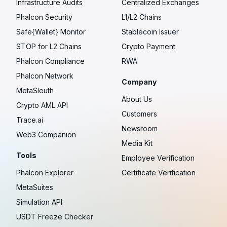
Infrastructure Audits
Centralized Exchanges
Phalcon Security
L1/L2 Chains
Safe{Wallet} Monitor
Stablecoin Issuer
STOP for L2 Chains
Crypto Payment
Phalcon Compliance
RWA
Phalcon Network
Company
MetaSleuth
About Us
Crypto AML API
Customers
Trace.ai
Newsroom
Web3 Companion
Media Kit
Tools
Employee Verification
Phalcon Explorer
Certificate Verification
MetaSuites
Simulation API
USDT Freeze Checker