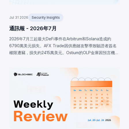
Jul 31 2026
Security Insights
通訊報 - 2026年7月
2026年7月三起最大DeFi事件在Arbitrum和Solana造成約
6790萬美元損失。AFX Trade因供應鏈攻擊導致驗證者簽名
權限遭竊，損失約2415萬美元。Ostium的OLP金庫因預言機基
礎設施遭入侵，攻擊者操控價格，損失約2375萬美元。
BonkDAO攻擊者花費440萬美元取得足夠投票權，通過惡意
國庫轉移提案，損失約2000萬美元。三起事件均顯示協議安
全邊界遠超智能合約代碼本身。