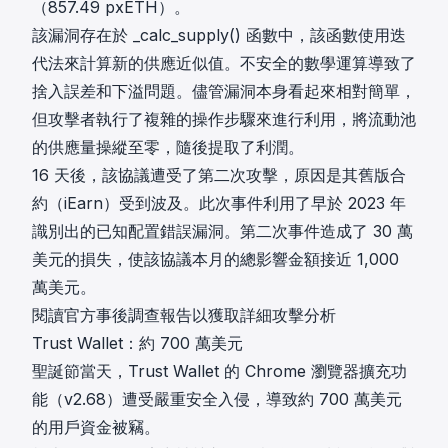
（857.49 pxETH）。
該漏洞存在於 _calc_supply() 函數中，該函數使用迭
代法來計算新的供應近似值。不安全的數學運算導致了
捨入誤差和下溢問題。儘管漏洞本身看起來相對簡單，
但攻擊者
執行了複雜的操作步驟
來進行利用，將流動池
的供應量操縱至零，隨後提取了利潤。
16 天後，該協議遭受了第二次攻擊，原因是其舊版合
約（iEarn）受到波及。此次事件利用了
早於 2023 年
識別出
的已知配置錯誤漏洞。第二次事件造成了 30 萬
美元的損失，使該協議本月的總影響金額接近 1,000
萬美元。
閱讀官方事後調查報告以獲取詳細攻擊分析
Trust Wallet：約 700 萬美元
聖誕節當天，
Trust Wallet
的 Chrome 瀏覽器擴充功
能（v2.68）遭受嚴重安全入侵，導致約 700 萬美元
的用戶資金被竊。