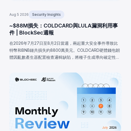
Aug 5 2026
Security Insights
~$88M損失：COLDCARD與LULA漏洞利用事
件 | BlockSec週報
在2026年7月27日至8月2日當週，兩起重大安全事件導致比
特幣和BNB鏈共損失約8800萬美元。COLDCARD硬體錢包韌
體因亂數產生器配置檢查邏輯缺陷，將種子生成導向確定性軟
體回退，致使攻擊者恢復受影響種子並盜走至少1,370
BTC（約8800萬美元）。BNB鏈上的LULA代幣因業務邏輯漏
洞損失約57.8萬美元，攻擊者觸發特權`recycle()`函數，從
PancakeSwap V2流動池抽取LULA並操控儲備餘額，耗盡其
流動性。