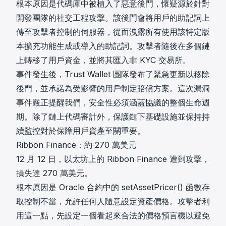
根本原因是代碼庫中被植入了惡意後門，懷疑源於針對
開發團隊的社交工程攻擊。該後門會將用戶的助記詞上
傳至攻擊者控制的伺服器，從而洩露所有使用該特定版
本擴充功能生成或導入的助記詞。攻擊者隨後
在多個鏈
上轉移了用戶資金，並將其匯入非 KYC 交易所
。
事件發生後，Trust Wallet 團隊發布了緊急更新以移除
後門，並承諾為受影響的用戶制定賠償方案。這次漏洞
事件嚴正提醒我們，安全性必須涵蓋協議的整個生命週
期。除了鏈上代碼審計外，保護鏈下基礎設施並保持持
續監控對於保障用戶資產至關重要。
Ribbon Finance：約 270 萬美元
12 月 12 日，以太坊上的
Ribbon Finance
遭到攻擊，
損失達 270 萬美元。
根本原因是 Oracle 合約中的 setAssetPricer() 函數存
取控制不當，允許任何人隨意設定資產價格。攻擊者利
用這一點，先設定一個看起來合法的價格預言機以避免