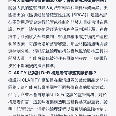
開發人員如果僅僅是編寫代碼，會被追究法律責任嗎？
開發人員的監管風險因司法管轄區和法律框架而異。美
國提出的《區塊鏈監管確定性法案 (BRCA)》建議為那
些不對用戶資金進行託管或控制的開發人員提供潛在保
護。然而，該法案仍需經過立法程序及判決詮釋。在實
踐中，諸如收入分成機制、管理員權限或持續的治理控
制等因素，可能會增加監管審查。那些將協議邏輯與營
運控制分離、清晰記錄治理結構並實施風險監控工具的
開發人員，可能會降低被視作有風險的程度，但結果取
決於不斷演變的法律標準。
CLARITY 法案對 DeFi 構建者有哪些實際影響？
擬議的 CLARITY 框架旨在釐清證券與數位商品之間的
區別，這可能會影響美國對不同數位資產的監管方式。
然而，它並不會自動消除 DeFi 協議的監管義務。對於
構建者而言，這意味著架構透明度變得越來越重要。證
明非託管設計、清晰的治理流程以及透明的風險控制，