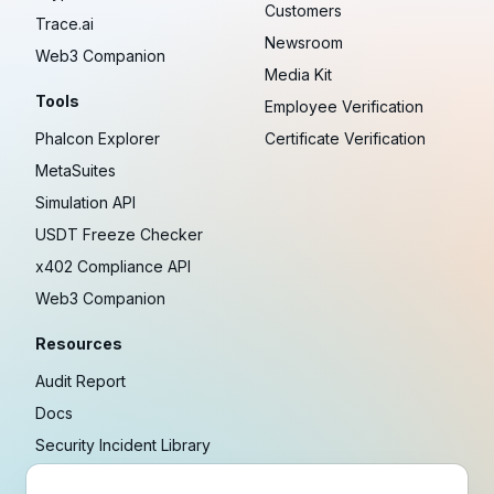
Customers
Trace.ai
Newsroom
Web3 Companion
Media Kit
Tools
Employee Verification
Phalcon Explorer
Certificate Verification
MetaSuites
Simulation API
USDT Freeze Checker
x402 Compliance API
Web3 Companion
Resources
Audit Report
Docs
Security Incident Library
Blog