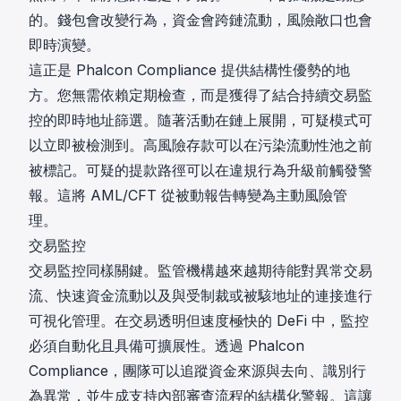
的。錢包會改變行為，資金會跨鏈流動，風險敞口也會
即時演變。
這正是
Phalcon Compliance
提供結構性優勢的地
方。您無需依賴定期檢查，而是獲得了結合持續交易監
控的即時地址篩選。隨著活動在鏈上展開，可疑模式可
以立即被檢測到。高風險存款可以在污染流動性池之前
被標記。可疑的提款路徑可以在違規行為升級前觸發警
報。這將 AML/CFT 從被動報告轉變為主動風險管
理。
交易監控
交易監控同樣關鍵。監管機構越來越期待能對異常交易
流、快速資金流動以及與受制裁或被駭地址的連接進行
可視化管理。在交易透明但速度極快的 DeFi 中，監控
必須自動化且具備可擴展性。透過 Phalcon
Compliance，團隊可以追蹤資金來源與去向、識別行
為異常，並生成支持內部審查流程的結構化警報。這讓