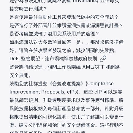
是否為系統定義了關鍵不變量 (Invariants) 並在每次
提交時進行測試？
是否使用最佳自動化工具來發現代碼中的安全問題？
是否進行了外部審計並維護漏洞披露或漏洞懸賞計畫？
是否考慮並減輕了濫用您系統用戶的途徑？
如果您無法對大多數項目回答「是」，那麼您還沒準備
好。這旨在於攻擊者發現之前，減少明顯的失敗點。
DeFi 監管展望：讓市場標準超越政府規則
監管將持續演進，相關工作應圍繞 AML/CFT 和網路
安全展開。
鼓勵您的社群提交《合規改進提案》(Compliance
Improvement Proposals, cIPs)。這些 cIP 可以定義
最低篩選規則、升級透明度要求以及事件應對標準。將
風險披露模板納入每個新產品發布的一部分。針對升級
權限提出清晰的可視化說明，使用戶了解誰可以變更什
麼。建立公開追蹤和治理的安全儲備基金。這些行動不