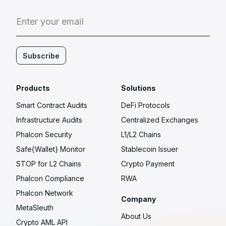
E
n
t
e
r
y
o
u
r
e
m
a
i
l
Subscribe
Products
Solutions
Smart Contract Audits
DeFi Protocols
Infrastructure Audits
Centralized Exchanges
Phalcon Security
L1/L2 Chains
Safe{Wallet} Monitor
Stablecoin Issuer
STOP for L2 Chains
Crypto Payment
Phalcon Compliance
RWA
Phalcon Network
Company
MetaSleuth
About Us
Crypto AML API