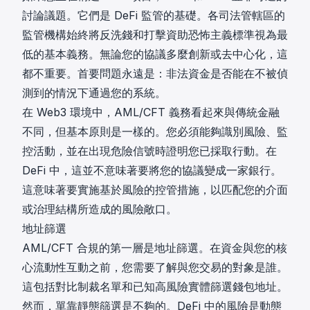
討論議題。它們是 DeFi 監管的基礎。各司法管轄區的
監管機構始終將反洗錢和打擊資助恐怖主義標準視為最
低的基本義務。無論您的協議多麼創新或去中心化，這
都不重要。首要問題永遠是：非法資金是否能在不被偵
測到的情況下通過您的系統。
在 Web3 環境中，AML/CFT 義務看起來與傳統金融
不同，但基本原則是一樣的。您必須能夠識別風險、監
控活動，並在出現危險信號時證明您已採取行動。在
DeFi 中，這並不意味著要將您的協議變成一家銀行。
這意味著要實施基於風險的控管措施，以匹配您的介面
或治理結構所造成的風險敞口。
地址篩選
AML/CFT 合規的第一層是地址篩選。在資金與您的核
心流動性互動之前，您需要了解與您交易的對象是誰。
這包括對比制裁名單和已知高風險實體篩選錢包地址。
然而，單靠靜態篩選是不夠的。DeFi 中的風險是動態