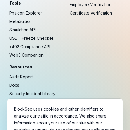
Tools
Employee Verification
Phalcon Explorer
Certificate Verification
MetaSuites
Simulation API
USDT Freeze Checker
x402 Compliance API
Web3 Companion
Resources
Audit Report
Docs
Security Incident Library
Blog
BlockSec uses cookies and other identifiers to
Research
analyze our traffic in accordance. We also share
Guides
information about your use of our site with our
Crypto Payment Playbook
analytics partners. You can choose not to allow some