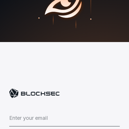
E
n
t
e
r
y
o
u
r
e
m
a
i
l