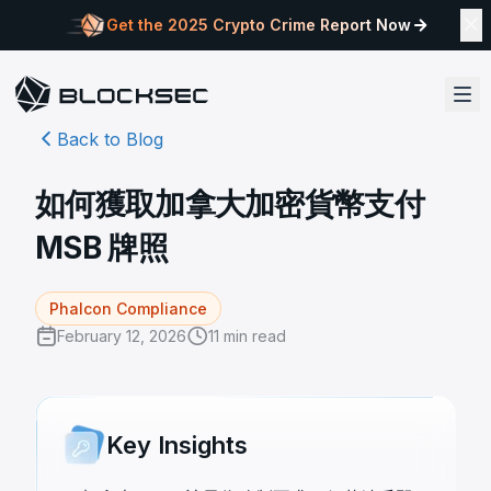
Get the 2025 Crypto Crime Report Now
Back to Blog
如何獲取加拿大加密貨幣支付
MSB 牌照
Phalcon Compliance
February 12, 2026
11
min read
Key Insights