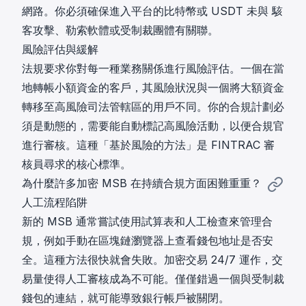
網路。你必須確保進入平台的比特幣或 USDT 未與
駭
客攻擊
、勒索軟體或受制裁團體有關聯。
風險評估與緩解
法規要求你對每一種業務關係進行風險評估。一個在當
地轉帳小額資金的客戶，其風險狀況與一個將大額資金
轉移至高風險司法管轄區的用戶不同。你的合規計劃必
須是動態的，需要能自動標記高風險活動，以便合規官
進行審核。這種「基於風險的方法」是 FINTRAC 審
核員尋求的核心標準。
為什麼許多加密 MSB 在持續合規方面困難重重？
人工流程陷阱
新的 MSB 通常嘗試使用試算表和人工檢查來管理合
規，例如手動在區塊鏈瀏覽器上查看錢包地址是否安
全。這種方法很快就會失敗。加密交易 24/7 運作，交
易量使得人工審核成為不可能。僅僅錯過一個與受制裁
錢包的連結，就可能導致銀行帳戶被關閉。