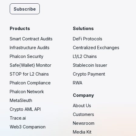
Subscribe
Products
Solutions
Smart Contract Audits
DeFi Protocols
Infrastructure Audits
Centralized Exchanges
Phalcon Security
L1/L2 Chains
Safe{Wallet} Monitor
Stablecoin Issuer
STOP for L2 Chains
Crypto Payment
Phalcon Compliance
RWA
Phalcon Network
Company
MetaSleuth
About Us
Crypto AML API
Customers
Trace.ai
Newsroom
Web3 Companion
Media Kit