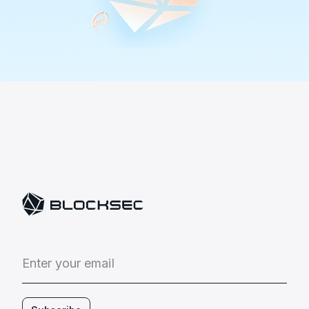
E
n
t
e
r
y
o
u
r
e
m
a
i
l