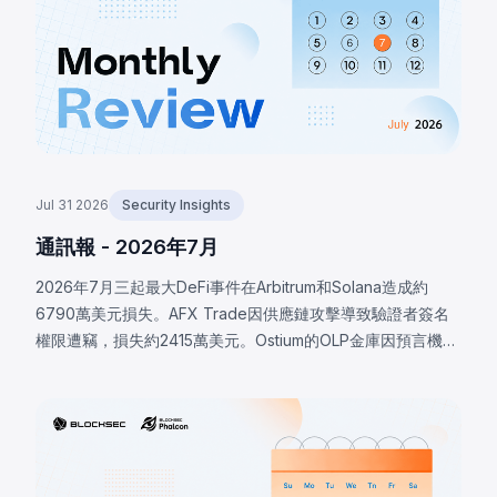
Jul 31 2026
Security Insights
通訊報 - 2026年7月
2026年7月三起最大DeFi事件在Arbitrum和Solana造成約
6790萬美元損失。AFX Trade因供應鏈攻擊導致驗證者簽名
權限遭竊，損失約2415萬美元。Ostium的OLP金庫因預言機基
礎設施遭入侵，攻擊者操控價格，損失約2375萬美元。
BonkDAO攻擊者花費440萬美元取得足夠投票權，通過惡意
國庫轉移提案，損失約2000萬美元。三起事件均顯示協議安
全邊界遠超智能合約代碼本身。