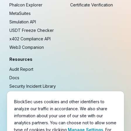
Phalcon Explorer
Certificate Verification
MetaSuites
Simulation API
USDT Freeze Checker
x402 Compliance API
Web3 Companion
Resources
Audit Report
Docs
Security Incident Library
Blog
BlockSec uses cookies and other identifiers to
Research
analyze our traffic in accordance. We also share
Guides
information about your use of our site with our
Crypto Payment Playbook
analytics partners. You can choose not to allow some
type of cookies by clicking
Manage Settings
. For