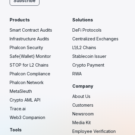
Subscribe
Products
Solutions
Smart Contract Audits
DeFi Protocols
Infrastructure Audits
Centralized Exchanges
Phalcon Security
L1/L2 Chains
Safe{Wallet} Monitor
Stablecoin Issuer
STOP for L2 Chains
Crypto Payment
Phalcon Compliance
RWA
Phalcon Network
Company
MetaSleuth
About Us
Crypto AML API
Customers
Trace.ai
Newsroom
Web3 Companion
Media Kit
Tools
Employee Verification