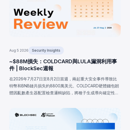
Aug 5 2026
Security Insights
~$88M損失：COLDCARD與LULA漏洞利用事
件 | BlockSec週報
在2026年7月27日至8月2日當週，兩起重大安全事件導致比
特幣和BNB鏈共損失約8800萬美元。COLDCARD硬體錢包韌
體因亂數產生器配置檢查邏輯缺陷，將種子生成導向確定性軟
體回退，致使攻擊者恢復受影響種子並盜走至少1,370
BTC（約8800萬美元）。BNB鏈上的LULA代幣因業務邏輯漏
洞損失約57.8萬美元，攻擊者觸發特權`recycle()`函數，從
PancakeSwap V2流動池抽取LULA並操控儲備餘額，耗盡其
流動性。