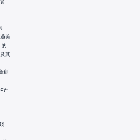
償
害
通過美
）的
市及其
聯合創
acy-
：
錢