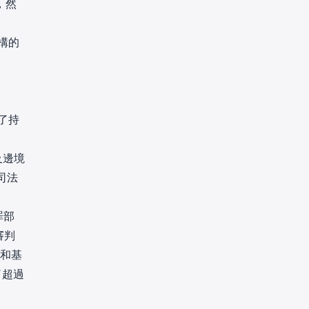
T，然
構的
調了持
及邊境
司法
罪部
審判
務和基
了超過