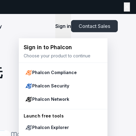
y
Sign in
Contact Sales
Sign in to Phalcon
TOOLS
Choose your product to continue
Playbook
New
ns
Newsroom
lients and
Security and Compliance for Crypto Payment
infrastructure before launch. Block
Explore highlights from the press,
洗
e Web3
Systems: An Enterprise Playbook
MetaSuites
e source to shield your ecosystem and
news and featured stories.
Phalcon Compliance
Enhance your blockchain explorer with
powered
20+ integrated tools for advanced
Whitepaper
Phalcon Security
capabilities.
Stablecoin Issuer Freeze Risk: A User-Centric
Risk Management Framework
r Trust and Secure Your Platform at
Simulation API
Phalcon Network
via the
Audit your tokenization contracts,
See outcomes and balance changes
transaction, and protect your treasury.
Report
in USD before you sign any on-chain
2025 Crypto Crime Report
Launch free tools
transaction.
Phalcon Explorer
USDT Freeze Checker
Handbook
ON THIS PAGE
Check any USDT address against