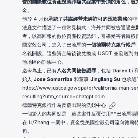
營的國際數位資產投資詐騙共謀案中扮演的角色，被
金。
他於 4 月份
承認
了
共謀經營未經許可的匯款業務
的罪
法庭文件描述了一種常見模式：海外共同被告通過
主
者，以高回報的數位資產投資誘餌，引導受害者轉移
國空殼公司，進入了巴哈馬的
一個德爾特克銀行帳戶
名義開設。這些資金隨後被兌換成 USDT 並發送
他地區的詐騙中心。
迄今為止，已有
八名共同被告認罪
，包括
Daren Li
始人
Jose Somarriba
和董事
Jingliang Su
也承認
https://www.justice.gov/opa/pr/california-man-se
resulting?utm_source=chatgpt.com
德爾特克銀行作為反覆出現的洗錢中心
一個驚人的共同點是，這些案件反覆使用**巴哈馬德爾特
在 Li/Zhang 一案中，資金從美國空殼公司流向
包。