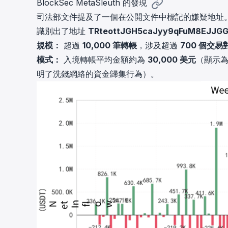
BlockSec MetaSleuth 的發現
司法部文件提及了一個在公開文件中標記的嫌疑地址。利
識別出了地址
TRteottJGH5caJyy9qFuM8EJJG
規模：
超過
10,000 筆轉帳
，涉及超過
700 個交易
模式：
入境轉帳平均金額約為
30,000 美元
（顯示
明了洗錢網絡的資金歸集行為）。