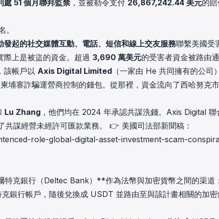
判處 51 個月聯邦監禁
，並被勒令支付
26,867,242.44 美元
的賠
名。
動發起的社交媒體互動、電話、短信和線上交友服務
聯繫美國受
實際上是被盜的資金。超過
3,690 萬美元
的受害者資金被路由
，該帳戶以
Axis Digital Limited
（一家由 He 共同擁有的公司
到由柬埔寨詐騙運營商控制的錢包。從那裡，資金流向了西哈努克
和
Lu Zhang
，他們均在 2024 年承認共謀洗錢。Axis Digital 
了共謀經營未經許可匯款業務。 👉 美國司法部新聞稿：
ntenced-role-global-digital-asset-investment-scam-conspir
克銀行（Deltec Bank）**作為法幣與加密貨幣之間的渠道
德爾特克銀行帳戶，隨後兌換成 USDT 並路由至與該計畫相關的加密