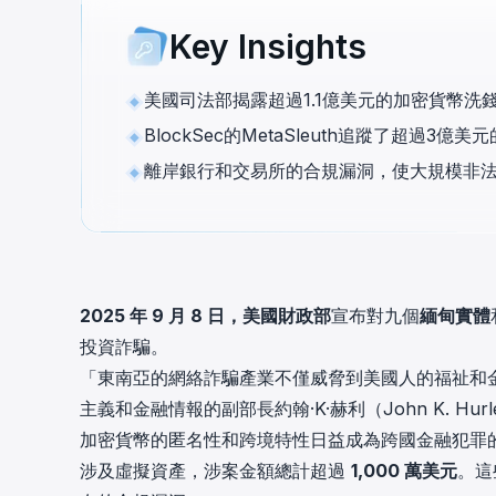
cha
Key Insights
Phalcon Explorer
Visualize, simulate, and debug on-
Cr
chain transactions with an intuitive
Add
美國司法部揭露超過1.1億美元的加密貨幣洗錢
interface.
scr
BlockSec的MetaSleuth追蹤了超過
離岸銀行和交易所的合規漏洞，使大規模非
2025 年 9 月 8 日，美國財政部
宣布對九個
緬甸實體
投資詐騙。
「東南亞的網絡詐騙產業不僅威脅到美國人的福祉和
主義和金融情報的副部長約翰·K·赫利（John K. Hu
加密貨幣的匿名性和跨境特性日益成為跨國金融犯罪的
涉及虛擬資產，涉案金額總計超過
1,000 萬美元
。這