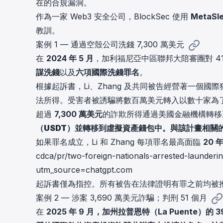
在的合規漏洞。
作為一家 Web3 安全公司，BlockSec 使用
MetaSl
教訓。
案例 1 — 通過空殼公司洗錢 7,300 萬美元
在
2024 年 5 月
，加利福尼亞中區聯邦大陪審團對 4
謀洗錢
以及
六項國際洗錢罪名
。
根據起訴書，Li、Zhang 及共同被告經營著一個
法所得。受害者被誘騙將數百萬美元轉入以數十家為
超過
7,300 萬美元
的詐欺所得通過美國金融機構轉移
（USDT）並轉移到虛擬資產錢包中。與該計畫相關
如果罪名成立，Li 和 Zhang 每項罪名最高面臨
20 
cdca/pr/two-foreign-nationals-arrested-launderi
utm_source=chatgpt.com
起訴書僅為指控。所有被告在法律證明有罪之前均被
案例 2 — 涉案 3,690 萬美元詐騙；判刑 51 個月
在
2025 年 9 月，加州拉普恩特（La Puente）的 