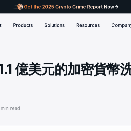
Get the 2025 Crypto Crime Report Now
t
Products
Solutions
Resources
Compan
Audits
ANCE
Blog
AI
Customers
Centralized Exchanges
L1/L2 Chai
About Blocksec
core logic is
eports of Web3
Stay updated with industry insights and BlockSec
Explore our global c
Identify illicit activities, manage risks, and ensure
Protect your 
Where cutting-edge research
1.1 億美元的加密貨幣
new.
partners shaping th
d meets top security
alcon Compliance
Trace.ai
AML/CFT compliance.
Free Trial
New
attacks at th
meets real-world security.
security landscape.
reputation.
ntify illicit activities, manage risks,
Trace stolen crypto with AI-
d ensure AML/CFT compliance.
on-chain investigation.
Research
u build securely
Influential papers advancing blockchain security.
Crypto Payment
RWA
alcon Network
x402 Compliance API
udits
Block illicit funds in real-time and meet global
Build Investo
itor illicit fund inflows and receive
Pay-per-call AML intelligence 
compliance standards, building trust in every
every layer: 
ains, wallets, and
l-time alerts before they are
x402 protocol.
transaction.
screen every 
Free
 stack against
hdrawn.
min read
u build securely
Web3 Companion
taSleuth
The Secure Agentic Wallet.
ck crypto funds, visualize
nsaction flows, and simplify on-