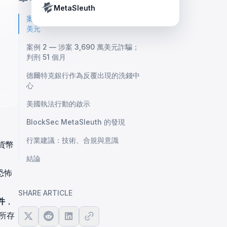
Crypto Payment Compliance Handbook
Tether’s blacklist in real time.
MetaSleuth
案例 1 — 通過空殼公司洗錢 7,300 萬
美元
案例 2 — 涉案 3,690 萬美元詐騙；
判刑 51 個月
德爾特克銀行作為反覆出現的洗錢中
心
美國執法行動的啟示
BlockSec MetaSleuth 的發現
行業建議：技術、合規與意識
貨幣
結論
恐怖
SHARE ARTICLE
件
，
所存