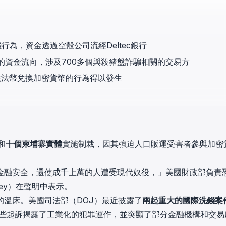
in investigations.
ypto AML API
ress labels, risk scoring, and
行為，資金透過空殼公司流經Deltec銀行
eening APIs for crypto compliance.
3億美元的資金流向，涉及700多個與殺豬盤詐騙相關的交易方
法法幣兌換加密貨幣的行為得以發生
和
十個柬埔寨實體
實施制裁，因其強迫人口販運受害者參與加密
金融安全，還使成千上萬的人遭受現代奴役，」美國財政部負責
rley）在聲明中表示。
溫床。美國司法部（DOJ）最近披露了
兩起重大的國際洗錢案
些起訴揭露了工業化的犯罪運作，並突顯了部分金融機構和交易