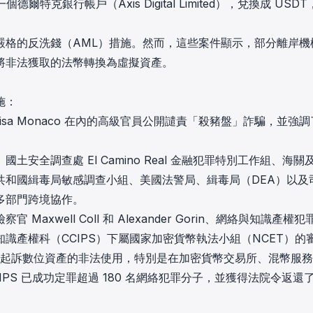
爾特克銀行帳戶（Axis Digital Limited），兌換成 USD
嚴格的反洗錢（AML）措施。然而，這些案件顯示，部分離岸機
將非法獲取的法幣轉換為虛擬資產。
施：
長 Lisa Monaco 在內的高級官員公開譴責「殺豬盤」詐騙，並強
全調查處 El Camino Real 金融犯罪特別工作組、海關
共和國緝毒局敏感調查小組、美國法警局、緝毒局（DEA）以及
多部門跨境協作。
well Coll 和 Alexander Gorin、網絡與知識產權犯
罪與知識產權科（CCIPS）下屬國家加密貨幣執法小組（NCET）的
 專注於調查和起訴數位資產的非法使用，特別是在加密貨幣交易所、混幣服
IPS 已成功定罪超過 180 名網絡犯罪分子，並獲得法院令返還