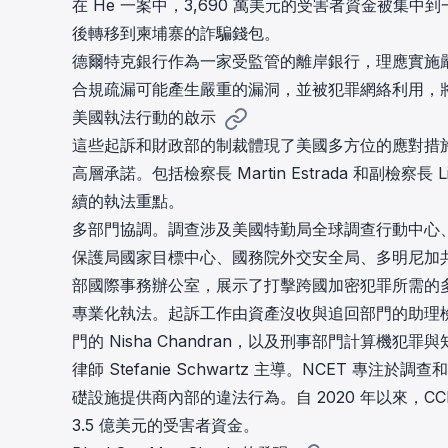
在 He 一案中，3,690 萬美元的受害者資金被集中到一個德
後轉移到柬埔寨的詐騙錢包。
德爾特克銀行作為一家受監管的離岸銀行，理應實施
合規疏漏可能產生嚴重的漏洞，並被犯罪網絡利用，
美國執法行動的啟示
這些起訴和財政部的制裁體現了美國多方位的應對措
高層承諾。包括檢察長 Martin Estrada 和副檢察
續的執法重點。
多部門協調。調查涉及美國特勤局全球調查行動中心、國土安
保護局國家目標中心、國務院外交安全局、多明尼加
部國際事務辦公室，展示了打擊跨國加密犯罪所需的
專業化執法。起訴工作由資產沒收與追回部門的助理檢察官 Max
門的 Nisha Chandran，以及刑事部門計算機犯
律師 Stefanie Schwartz 主導。NCET
礎設施提供商內部的違法行為。自 2020 年以來，CC
3.5 億美元的受害者資金。