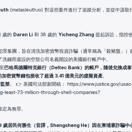
euth
(
metasleuth.io
) 對這些案件進行了追蹤分析，並從中汲取
1 歲的
Daren Li
和 38 歲的
Yicheng Zhang
提起訴訟，指控
國際犯罪集團，旨在清洗加密貨幣投資詐騙（通常稱為「殺豬盤」）
了洗錢而虛設的空殼公司名義開設的美國銀行帳戶中。
至
巴哈馬德爾特克銀行（Deltec Bank）
的帳戶，隨後兌換成泰
的加密貨幣錢包接收了
超過 3.41 億美元的虛擬資產
。
年監禁
。 👉 美國司法部新聞稿：
https://www.justice.gov/usao
ng-least-73-million-through-shell-companies?
推定為無罪。
39 歲居民何勝生（音譯，Shengsheng He）
因在柬埔寨詐騙中