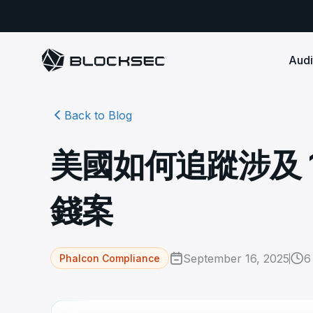
Audi
Back to Blog
Smart Contract 
SECURITY
Audit Reports
COMPLI
DeFi Protocols
Ensure your DApp's 
Detect every comprehensive r
Secure your code pre-launch and block attacks in
美國如何追蹤涉及 
security audits by Block Sec.
robust, reliable, an
Phalcon Security
Ph
real-time. Safeguard both user assets and your
Detect every threat, alert what
reputation.
standards.
Ide
matters, and block attacks in real-
an
Docs
錢案
time.
Comprehensive docs to help yo
Stablecoin Issuer
with BlockSec
Ph
Infrastructure A
Secure your contracts pre-launch and monitor
Safe{Wallet} Monitor
Mon
transactions in real-time, safeguarding both asset
Secure your L1/L2 ch
Monitor, analyze, and simulate to
rea
stability and regulatory trust.
Security Incidents Library
ensure your Safe{Wallet}’s security.
other infrastructure
wit
September 16, 2025
6
Phalcon Compliance
Comprehensive docs to help yo
systemic risk.
with BlockSec
STOP for L2 Chains
Me
Stop hacks at the Sequencer level to
Tra
ensure L2 security.
tra