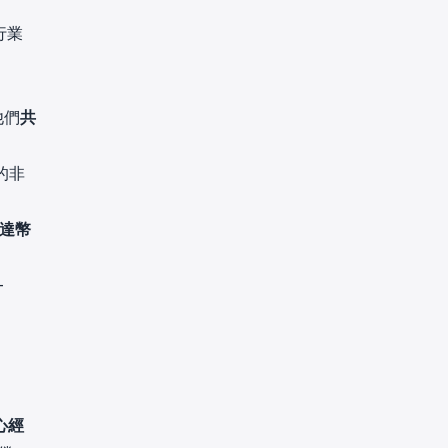
行業
他們
共
的非
達幣
-
心經