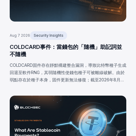
Aug 7 2026
Security Insights
COLDCARD事件：當錢包的「隨機」助記詞並
不隨機
COLDCARD固件存在靜默構建整合漏洞，導致比特幣種子生成
回退至軟件RNG，其弱隨機性使錢包種子可被離線破解。由於
弱點存在於種子本身，固件更新無法修復；截至2026年8月7
日，已確認損失達1,405 BTC（約9,100萬美元），私下估計高
達2,055 BTC。