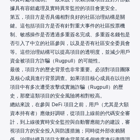
據具有容錯處理及實時異常監控的項目會更安全。
第五，項目方是否具備相對良好的社區治理結構是關
鍵。這包括項目方是否有針對重大事件的社區投票機
制、敏感操作是否透過多重簽名完成、多重簽名錢包是
否引入了中立的社區參與，以及是否有社區安全委員會
等。這些治理結構可以提高項目的透明度，並減少用戶
資金被項目方詐騙（Rugpull）的可能性。
最後，項目方的歷史背景也非常重要。必須對項目團隊
及核心成員進行背景調查。如果項目核心成員在以往的
項目中有多次遭受攻擊或實施詐騙（Rugpull）的歷
史，那麼這類項目的安全風險將相對較高。
總結來說，在參與 DeFi 項目之前，用戶（尤其是大額
資本持有者）應做好調研，從項目上線前的代碼安全審
計，到上線後實時安全監控與自動響應能力的建設，審
視項目方的安全投入與防護措施；同時從外部依賴關
係、治理結構及項目方歷史背景等多個維度進行盡職調