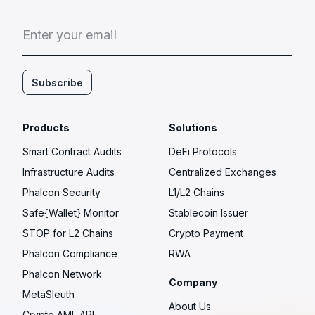
E
n
t
e
r
y
o
u
r
e
m
a
i
l
Subscribe
Products
Solutions
Smart Contract Audits
DeFi Protocols
Infrastructure Audits
Centralized Exchanges
Phalcon Security
L1/L2 Chains
Safe{Wallet} Monitor
Stablecoin Issuer
STOP for L2 Chains
Crypto Payment
Phalcon Compliance
RWA
Phalcon Network
Company
MetaSleuth
About Us
Crypto AML API