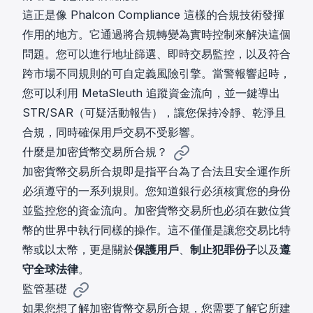
這正是像
Phalcon Compliance
這樣的合規技術發揮
作用的地方。它通過將合規轉變為實時控制來解決這個
問題。您可以進行地址篩選、即時交易監控，以及符合
跨市場不同規則的可自定義風險引擎。當警報響起時，
您可以利用 MetaSleuth 追蹤資金流向，並一鍵導出
STR/SAR（可疑活動報告），讓您保持冷靜、乾淨且
合規，同時確保用戶交易不受影響。
什麼是加密貨幣交易所合規？
加密貨幣交易所合規即是指平台為了合法且安全運作所
必須遵守的一系列規則。您知道銀行必須核實您的身份
並監控您的資金流向。加密貨幣交易所也必須在數位貨
幣的世界中執行同樣的操作。這不僅僅是讓您交易比特
幣或以太幣，更是關於
保護用戶
、
制止犯罪份子
以及
遵
守全球法律
。
監管基礎
如果您想了解加密貨幣交易所合規，您需要了解它所建