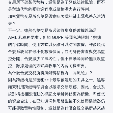
交易所下架某代幣時，通常是為了降低法律風險，而不
是對該代幣的受歡迎程度或價格潛力進行評判。
加密貨幣交易所合規是否意味著我的鏈上隱私將永遠消
失？
不一定。雖然合規交易所必須收集身份數據以滿足
AML 和稅務要求，但如 GDPR 等隱私法限制了數據
的存儲時間、使用方式以及誰可以訪問數據。許多現代
合規系統旨在最小化數據保留，並將身份審查與交易監
控分開。合規減少了匿名性，但不自動等同於無限度監
控。數據處理的方式與收集的內容同樣重要。
為什麼合規交易所將跨鏈轉移視為「高風險」？
因為跨鏈橋是加密犯罪中最常被濫用的工具之一。黑客
頻繁利用跨鏈轉移資金以破壞交易痕跡。因此，合規系
統對橋接相關活動的標記比單鏈轉移更為積極。即使您
的資金合法，在已知漏洞利用發生後不久使用橋接器仍
可能導致暫時性限制。這就是為什麼合規交易所越來越