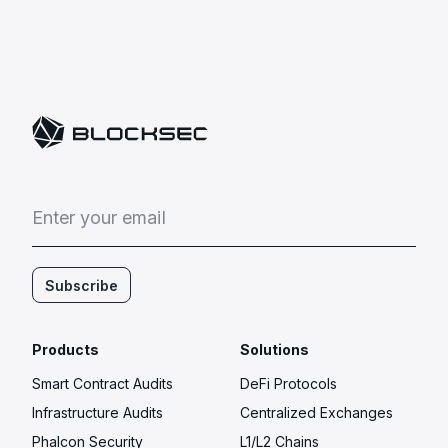
E
n
t
e
r
y
o
u
r
e
m
a
i
l
Subscribe
Products
Solutions
Smart Contract Audits
DeFi Protocols
Infrastructure Audits
Centralized Exchanges
Phalcon Security
L1/L2 Chains