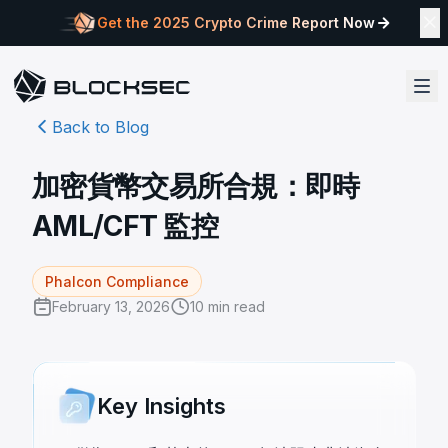
Get the 2025 Crypto Crime Report Now
Back to Blog
加密貨幣交易所合規：即時
AML/CFT 監控
Phalcon Compliance
February 13, 2026
10
min read
Key Insights