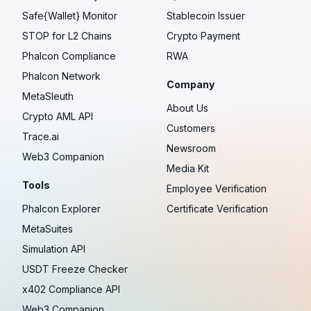
Safe{Wallet} Monitor
Stablecoin Issuer
STOP for L2 Chains
Crypto Payment
Phalcon Compliance
RWA
Phalcon Network
Company
MetaSleuth
About Us
Crypto AML API
Customers
Trace.ai
Newsroom
Web3 Companion
Media Kit
Tools
Employee Verification
Phalcon Explorer
Certificate Verification
MetaSuites
Simulation API
USDT Freeze Checker
x402 Compliance API
Web3 Companion