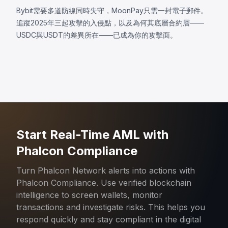
Bybit需要多道防線同時失守，MoonPay只需一封電子郵件。
追蹤2025年三起攻擊的入侵點，以及為何其底層合約層——
USDC與USDT的差異所在——已成為你的攻擊面。
Start Real-Time AML with
Phalcon Compliance
Turn Phalcon Network alerts into actions with
Phalcon Compliance. Use verified blockchain
intelligence to screen wallets, monitor
transactions and investigate risks. This helps you
respond quickly and stay compliant in the digital