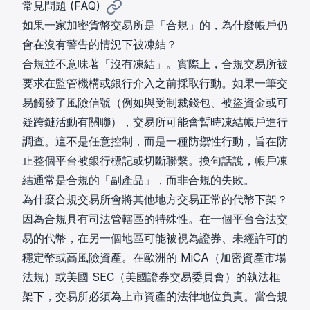
常見問題 (FAQ)
如果一家加密貨幣交易所是「合規」的，為什麼帳戶仍
會在沒有警告的情況下被凍結？
合規並不意味著「沒有凍結」。實際上，合規交易所被
要求在監管機構或銀行介入之前採取行動。如果一筆交
易觸發了風險信號（例如與受制裁錢包、被盜資金或可
疑跨鏈活動有關聯），交易所可能會暫時凍結帳戶進行
調查。這不是任意控制，而是一種防禦性行動，旨在防
止整個平台被銀行標記或切斷聯繫。換句話說，帳戶凍
結通常是合規的「副產品」，而非合規的失敗。
為什麼合規交易所會將其他地方交易正常的代幣下架？
因為合規具有司法管轄區的特殊性。在一個平台合法交
易的代幣，在另一個地區可能被視為證券、未經許可的
穩定幣或高風險資產。在歐洲的 MiCA（
加密資產市場
法規
）或美國 SEC（
美國證券交易委員會
）的執法框
架下，交易所必須為上市資產的法律地位負責。當合規