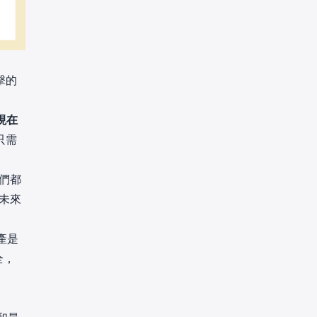
擊的
現在
只需
。
我們都
。未來
產是
全，