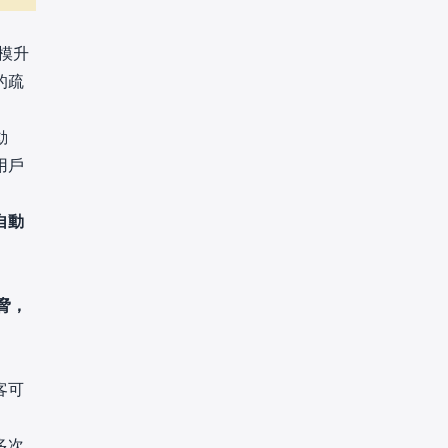
模升
的疏
動
用戶
自動
脅，
客可
多次