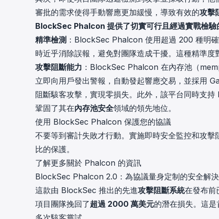
審批的需求使得手動響應更加緩慢，導致有效的
攻擊
BlockSec Phalcon 提供了切實可行且經過
精準檢測
：BlockSec Phalcon 使用超過 
時近乎消除誤報，避免對團隊造成干擾。這種精準度
攻擊阻斷能力
：BlockSec Phalcon 在內存
立即向用戶發出警報，自動發起響應交易，並採用 G
阻斷駭客攻擊，實現零損失。此外，該平台同時支持 EOA
鞏固了其在
內存池安全
領域的領先地位。
使用 BlockSec Phalcon 保護您的協議
不要等到審計失敗才行動。實施即時安全監控和攻擊阻斷，保
比的保護。
了解更多關於 Phalcon 的資訊
BlockSec Phalcon 2.0：為協議量身定制的安全解
這款由 BlockSec 推出的先進
攻擊阻斷系統
在發布前
項目團隊挽回了
超過 2000 萬美元
的潛在損失。這是
多次駭客嘗試。