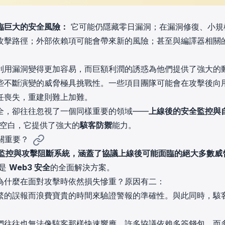
臨巨大的安全風險：
它可能仍隱藏零日漏洞；在漏洞修復、小規
攻擊路徑；外部依賴項可能會帶來新的風險；甚至與編譯器相關
利用漏洞變得更加容易，而巨額利潤的誘惑為他們提供了強大的
些不斷演變的威脅極具挑戰性。一些項目團隊可能會在攻擊後向
任喪失，重建則難上加難。
全，卻往往忽視了一個同樣重要的領域——
上線後的安全監控與
空白，它提供了強大的
駭客防禦
能力。
至關重要？
的尖端安全監控與攻擊阻斷系統，涵蓋了協議上線後可能面臨的絕大多數威
是
Web3 安全
的全面解決方案。
為什麼在面對攻擊時依然損失慘重？原因有二：
繁的誤報而浪費寶貴的時間來驗證警報的準確性。與此同時，駭
們往往也無法像駭客那樣快速響應。許多協議依賴多簽錢包，而