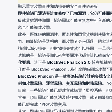
顯示重大攻擊事件和總損失的安全事件儀表板
即使協議已通過審計並修復了已知漏洞，它仍可能面
級或參數調整期間，協議團隊可能會無意中引入新的
忽也可能導致攻擊。
此外，區塊鏈的開源性、匿名性和閃電貸機制使駭客
力。由於協議是透明的，而攻擊者身份隱蔽，防禦這
補償以減少損失，但財物損失雖然可以挽回，一旦信
遺憾的是，協議長期以來主要關注代碼審計以確保安
化響應
。這正是
BlockSec Phalcon 2.0
旨在填補的
什麼是 BlockSec Phalcon，為什麼即時阻斷攻擊
BlockSec Phalcon 是一款專為協議設計
例如攻擊風險、運營風險、交互風險和財務風險。
它
目前，一些協議可能已經建立或購買了監控系統，但
首先，項目團隊可能無法及時獲知攻擊，或者由於頻
能已經完成了多次攻擊交易。
其次，即使項目團隊迅速檢測到攻擊並採取行動，他