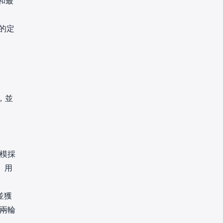
持和最
的定
，並
規模採
台、用
，並獲
構的兩輪