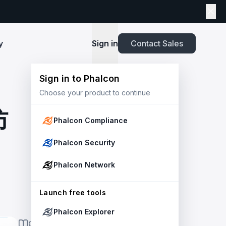
y
Sign in
Contact Sales
Sign in to Phalcon
TOOLS
Choose your product to continue
Playbook
New
ns
Newsroom
lients and
Security and Compliance for Crypto Payment
infrastructure before launch. Block
Explore highlights from the press,
防
e Web3
Systems: An Enterprise Playbook
MetaSuites
e source to shield your ecosystem and
news and featured stories.
Phalcon Compliance
Enhance your blockchain explorer with
powered
20+ integrated tools for advanced
Whitepaper
Phalcon Security
capabilities.
Stablecoin Issuer Freeze Risk: A User-Centric
Risk Management Framework
r Trust and Secure Your Platform at
Simulation API
Phalcon Network
via the
Audit your tokenization contracts,
See outcomes and balance changes
transaction, and protect your treasury.
Report
in USD before you sign any on-chain
2025 Crypto Crime Report
Launch free tools
transaction.
Phalcon Explorer
USDT Freeze Checker
Handbook
ON THIS PAGE
Check any USDT address against