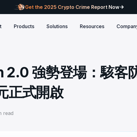
Get the 2025 Crypto Crime Report Now
t
Products
Solutions
Resources
Compan
Audits
ANCE
Blog
AI
Customers
Centralized Exchanges
L1/L2 Chai
About Blocksec
core logic is
eports of Web3
Stay updated with industry insights and BlockSec
Explore our global c
Identify illicit activities, manage risks, and ensure
Protect your 
Where cutting-edge research
con 2.0 強勢登場：駭客
new.
partners shaping th
d meets top security
alcon Compliance
Trace.ai
AML/CFT compliance.
Free Trial
New
attacks at th
meets real-world security.
security landscape.
reputation.
ntify illicit activities, manage risks,
Trace stolen crypto with AI-
d ensure AML/CFT compliance.
on-chain investigation.
Research
元正式開啟
u build securely
Influential papers advancing blockchain security.
Crypto Payment
RWA
alcon Network
x402 Compliance API
udits
Block illicit funds in real-time and meet global
Build Investo
itor illicit fund inflows and receive
Pay-per-call AML intelligence 
compliance standards, building trust in every
every layer: 
ains, wallets, and
l-time alerts before they are
x402 protocol.
transaction.
screen every 
Free
 stack against
hdrawn.
 read
u build securely
Web3 Companion
taSleuth
The Secure Agentic Wallet.
ck crypto funds, visualize
nsaction flows, and simplify on-