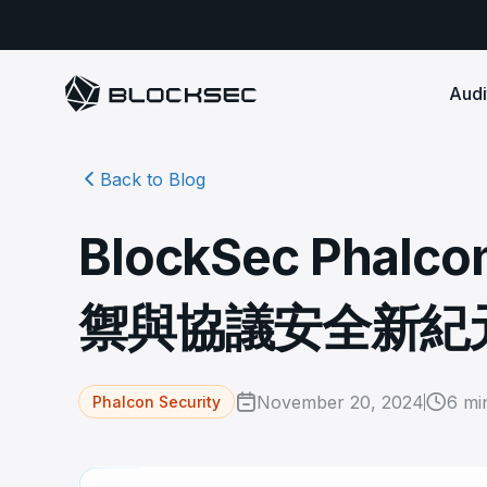
Audi
Back to Blog
Smart Contract 
SECURITY
Audit Reports
COMPLI
DeFi Protocols
Ensure your DApp's 
Detect every comprehensive r
Secure your code pre-launch and block attacks in
BlockSec Phal
security audits by Block Sec.
robust, reliable, an
Phalcon Security
Ph
real-time. Safeguard both user assets and your
Detect every threat, alert what
reputation.
standards.
Ide
matters, and block attacks in real-
an
Docs
禦與協議安全新紀
time.
Comprehensive docs to help yo
Stablecoin Issuer
with BlockSec
Ph
Infrastructure A
Secure your contracts pre-launch and monitor
Safe{Wallet} Monitor
Mon
transactions in real-time, safeguarding both asset
Secure your L1/L2 ch
Monitor, analyze, and simulate to
rea
stability and regulatory trust.
Security Incidents Library
ensure your Safe{Wallet}’s security.
other infrastructure
wit
November 20, 2024
6
min
Phalcon Security
Comprehensive docs to help yo
systemic risk.
with BlockSec
STOP for L2 Chains
Me
Stop hacks at the Sequencer level to
Tra
ensure L2 security.
tra