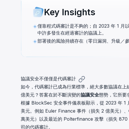
cha
Key Insights
Phalcon Explorer
Visualize, simulate, and debug on-
Cr
chain transactions with an intuitive
Add
僅靠程式碼審計是不夠的；自 2023 年 1 月
interface.
scr
中許多發生在經過審計的協議上。
部署後的風險持續存在（零日漏洞、升級／
協議安全不僅僅是代碼審計
如今，代碼審計已成為行業標準，絕大多數協議在上
億美元？答案在於不斷演變的
協議安全
態勢，它所要
根據
BlockSec 安全事件儀表板
顯示，從 2023 年
美元。例如 Euler Finance 事件（損失 2 億美元）、
萬美元）以及最近的 Polterfinance 攻擊（損
司的代碼審計。