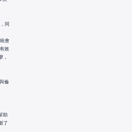
擊，同
系統會
能有效
擊，
無與倫
幫助
斷了