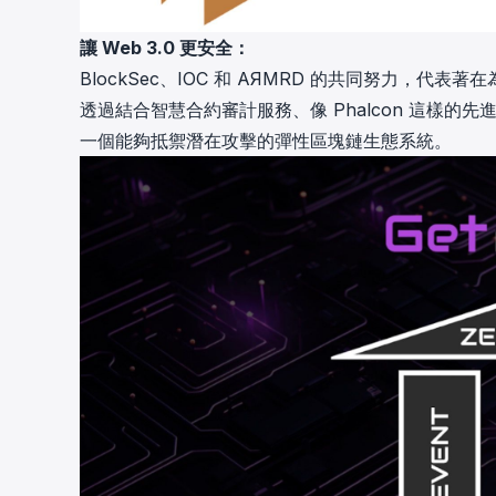
讓 Web 3.0 更安全：
BlockSec、IOC 和 AЯMRD 的共同努力，代
透過結合智慧合約審計服務、像 Phalcon 這樣的先進
一個能夠抵禦潛在攻擊的彈性區塊鏈生態系統。