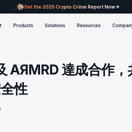
Get the 2025 Crypto Crime Report Now
t
Products
Solutions
Resources
Compan
Audits
ANCE
Blog
AI
Customers
Centralized Exchanges
L1/L2 Chai
About Blocksec
core logic is
eports of Web3
Stay updated with industry insights and BlockSec
Explore our global c
Identify illicit activities, manage risks, and ensure
Protect your 
Where cutting-edge research
OC 及 AЯMRD 達成合作
new.
partners shaping th
d meets top security
alcon Compliance
Trace.ai
AML/CFT compliance.
Free Trial
New
attacks at th
meets real-world security.
security landscape.
reputation.
ntify illicit activities, manage risks,
Trace stolen crypto with AI-
d ensure AML/CFT compliance.
on-chain investigation.
Research
安全性
u build securely
Influential papers advancing blockchain security.
Crypto Payment
RWA
alcon Network
x402 Compliance API
udits
Block illicit funds in real-time and meet global
Build Investo
itor illicit fund inflows and receive
Pay-per-call AML intelligence 
compliance standards, building trust in every
every layer: 
ains, wallets, and
l-time alerts before they are
x402 protocol.
transaction.
screen every 
Free
 stack against
hdrawn.
d
u build securely
Web3 Companion
taSleuth
The Secure Agentic Wallet.
ck crypto funds, visualize
nsaction flows, and simplify on-