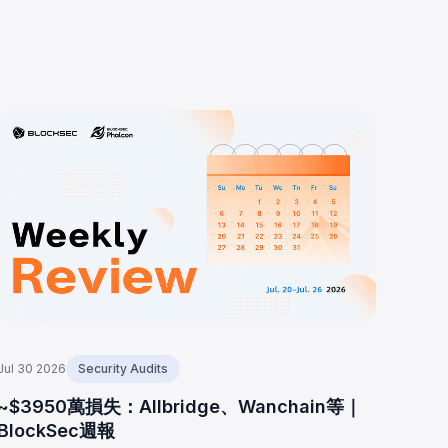
Jul 30 2026
Security Audits
~$3950萬損失：Allbridge、Wanchain等｜
BlockSec週報