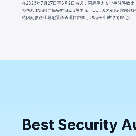
在2026年7月27日至8月2日當週，兩起重大安全事件導致比
特幣和BNB鏈共損失約8800萬美元。COLDCARD硬體錢包
體因亂數產生器配置檢查邏輯缺陷，將種子生成導向確定性
體回退，致使攻擊者恢復受影響種子並盜走至少1,370
BTC（約8800萬美元）。BNB鏈上的LULA代幣因業務邏輯
洞損失約57.8萬美元，攻擊者觸發特權`recycle()`函數，從
PancakeSwap V2流動池抽取LULA並操控儲備餘額，耗盡其
流動性。
Best Security A