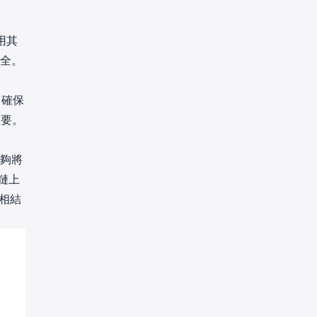
用其
安全。
 確保
重要。
能夠將
鏈上
品相結