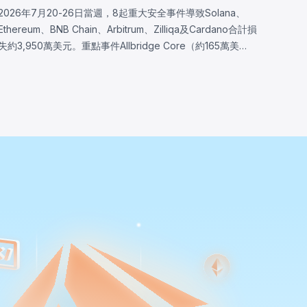
2026年7月20-26日當週，8起重大安全事件導致Solana、
Ethereum、BNB Chain、Arbitrum、Zilliqa及Cardano合計損
失約3,950萬美元。重點事件Allbridge Core（約165萬美
元）揭露Solana輸入驗證漏洞，同一Pool帳戶被同時接受於
兩個兌換角色，分析完全從已部署程式二進位重建。其他事件
包括Wanchain（約50萬美元，Cardano橋接驗證器訊息編碼
缺陷）、Zilliqa（約40萬美元，Ledger應用自2019年存在的
隨機數生成缺陷）及Lien Finance（約54.2萬美元，債券交易
驗證邏輯缺陷）。