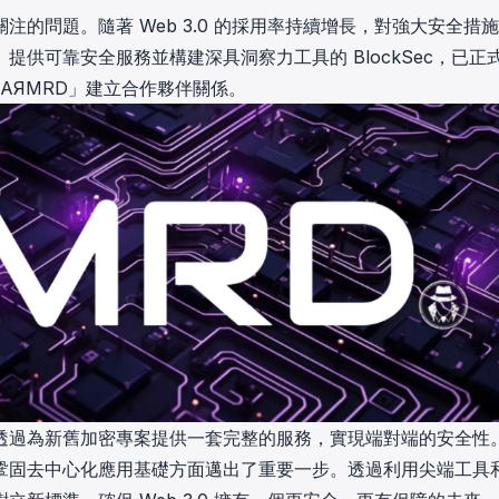
in investigations.
的問題。隨著 Web 3.0 的採用率持續增長，對強大安全措
供可靠安全服務並構建深具洞察力工具的 BlockSec，已正
ypto AML API
服務套件「AЯMRD」建立合作夥伴關係。
ress labels, risk scoring, and
eening APIs for crypto compliance.
服務台」，透過為新舊加密專案提供一套完整的服務，實現端對端的安全性
標誌著在鞏固去中心化應用基礎方面邁出了重要一步。透過利用尖端工具