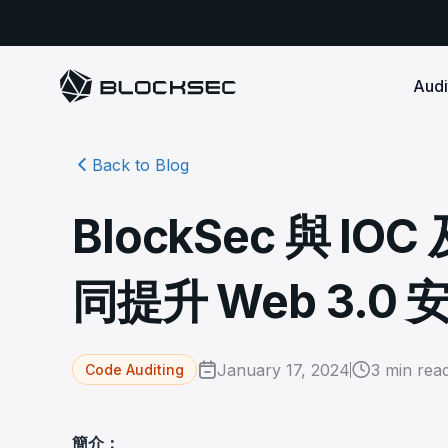
Audi
Back to Blog
Smart Contract 
SECURITY
Audit Reports
COMPLI
DeFi Protocols
Ensure your DApp's 
Detect every comprehensive r
Secure your code pre-launch and block attacks in
BlockSec 與 I
security audits by Block Sec.
robust, reliable, an
Phalcon Security
Ph
real-time. Safeguard both user assets and your
Detect every threat, alert what
reputation.
standards.
Ide
matters, and block attacks in real-
an
Docs
同提升 Web 3.0 
time.
Comprehensive docs to help yo
Stablecoin Issuer
with BlockSec
Ph
Infrastructure A
Secure your contracts pre-launch and monitor
Safe{Wallet} Monitor
Mon
transactions in real-time, safeguarding both asset
Secure your L1/L2 ch
Monitor, analyze, and simulate to
rea
stability and regulatory trust.
Security Incidents Library
ensure your Safe{Wallet}’s security.
other infrastructure
wit
January 17, 2024
3
min rea
Code Auditing
Comprehensive docs to help yo
systemic risk.
with BlockSec
STOP for L2 Chains
Me
Stop hacks at the Sequencer level to
Tra
簡介：
ensure L2 security.
tra