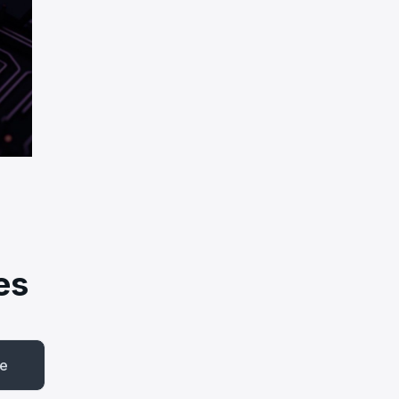
es
be