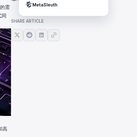
Crypto Payment Compliance Handbook
Tether’s blacklist in real time.
MetaSleuth
施的需
式同
SHARE ARTICLE
。
和高