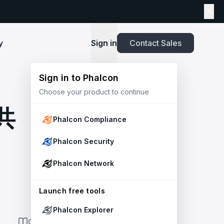
y
Sign in
Contact Sales
Sign in to Phalcon
TOOLS
Choose your product to continue
Playbook
New
ns
Newsroom
lients and
Security and Compliance for Crypto Payment
infrastructure before launch. Block
Explore highlights from the press,
，共
e Web3
Systems: An Enterprise Playbook
MetaSuites
e source to shield your ecosystem and
news and featured stories.
Phalcon Compliance
Enhance your blockchain explorer with
powered
20+ integrated tools for advanced
Whitepaper
Phalcon Security
capabilities.
Stablecoin Issuer Freeze Risk: A User-Centric
Risk Management Framework
r Trust and Secure Your Platform at
Simulation API
Phalcon Network
via the
Audit your tokenization contracts,
See outcomes and balance changes
transaction, and protect your treasury.
Report
in USD before you sign any on-chain
2025 Crypto Crime Report
Launch free tools
transaction.
Phalcon Explorer
USDT Freeze Checker
Handbook
ON THIS PAGE
Check any USDT address against