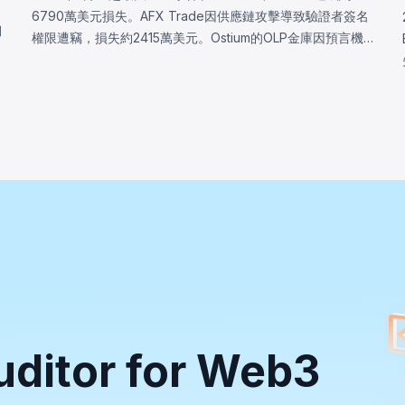
6790萬美元損失。AFX Trade因供應鏈攻擊導致驗證者簽名
韌
權限遭竊，損失約2415萬美元。Ostium的OLP金庫因預言機
軟
基礎設施遭入侵，攻擊者操控價格，損失約2375萬美元。
BonkDAO攻擊者花費440萬美元取得足夠投票權，通過惡意
漏
國庫轉移提案，損失約2000萬美元。三起事件均顯示協議安
全邊界遠超智能合約代碼本身。
uditor for Web3