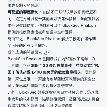
現先發制人的保護。
可配置的響應機制：
由於不同類型攻擊的影響程度不
同，協定方可以整合其他金融或運作指標，並配置觸發
條件與響應措施。他們還可以從 BlockSec Phalcon
提供的推薦響應模板與建議中進行選擇。
總而言之，BlockSec Phalcon 解決了協定在運作期
間面臨的所有安全問題。
我們成功的關鍵因素
BlockSec Phalcon 已開發並在內部運作了兩年。在
此期間，它已
阻斷了 20 多起攻擊事件，並協助協定挽
回了價值超過 1,400 萬美元的數位資產損失
。我們是
第一家也是唯一一家擁有攻擊阻斷實戰經驗的安全公
司，並已成功阻斷了多起駭客攻擊嘗試。
此外，BlockSec 與受影響的項目方積極合作，迅速識
別攻擊的根本原因，協助修復漏洞，甚至與調查人員合
作追蹤駭客的資金流向，以協助資產追回。