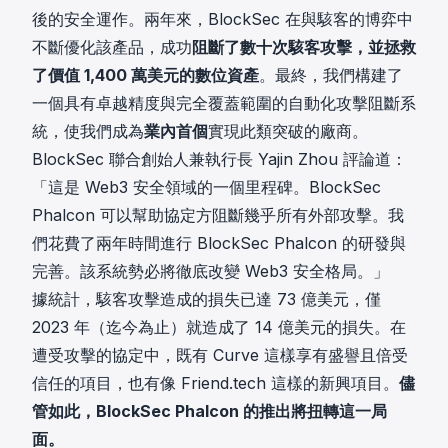
後的安全運作。兩年來，BlockSec 在與駭客的博弈中
不斷優化該產品，成功
阻斷了數十次駭客攻擊，並拯救
了價值 1,400 萬美元的數位資產
。最終，我們構建了
一個具有卓越精度與完全覆蓋範圍的自動化攻擊阻斷系
統，使我們成為
業內首個
實現此類突破的廠商。
BlockSec 聯合創始人兼執行長
Yajin Zhou
評論道：
「這是 Web3 安全領域的一個里程碑。BlockSec
Phalcon 可以幫助協定方阻斷幾乎所有外部攻擊。我
們花費了兩年時間進行 BlockSec Phalcon 的研發與
完善。該系統勢必將徹底改變 Web3 安全格局。」
據統計，駭客攻擊造成的損失已達 73 億美元，僅
2023 年（迄今為止）就造成了 14 億美元的損失。在
遭受攻擊的協定中，既有 Curve 這樣享有盛譽且倍受
信任的項目，也有像 Friend.tech 這樣的新興項目。
儘
管如此，BlockSec Phalcon 的推出將扭轉這一局
面。