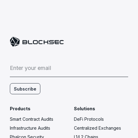
E
n
t
e
r
y
o
u
r
e
m
a
i
l
Subscribe
Products
Solutions
Smart Contract Audits
DeFi Protocols
Infrastructure Audits
Centralized Exchanges
Phalcon Security
L1/L2 Chains