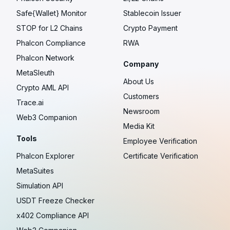
Safe{Wallet} Monitor
Stablecoin Issuer
STOP for L2 Chains
Crypto Payment
Phalcon Compliance
RWA
Phalcon Network
Company
MetaSleuth
About Us
Crypto AML API
Customers
Trace.ai
Newsroom
Web3 Companion
Media Kit
Tools
Employee Verification
Phalcon Explorer
Certificate Verification
MetaSuites
Simulation API
USDT Freeze Checker
x402 Compliance API