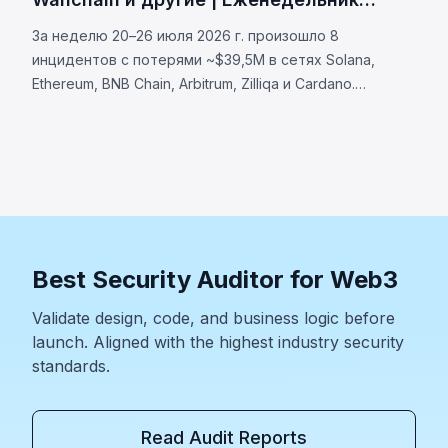
BlockSec
За неделю 20–26 июля 2026 г. произошло 8
инцидентов с потерями ~$39,5M в сетях Solana,
Ethereum, BNB Chain, Arbitrum, Zilliqa и Cardano.
Allbridge Core (~$1,65M): уязвимость валидации
Solana. Wanchain (~$500K), Zilliqa (~$400K), Lien
Finance (~$542K).
Best Security Auditor for Web3
Validate design, code, and business logic before
launch. Aligned with the highest industry security
standards.
Read Audit Reports