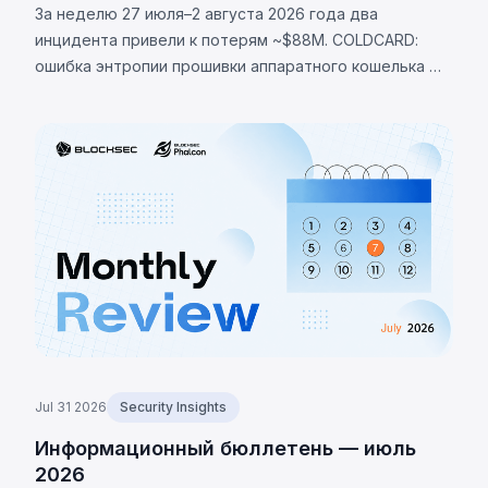
За неделю 27 июля–2 августа 2026 года два
инцидента привели к потерям ~$88M. COLDCARD:
ошибка энтропии прошивки аппаратного кошелька —
неверная проверка макроса RNG направляла
генерацию сида на детерминированный фолбэк,
позволив украсть 1370 BTC (~$88M). LULA (BNB Chain):
логическая уязвимость позволила вызвать `recycle()`,
слив ~$578K из пула PancakeSwap V2.
Jul 31 2026
Security Insights
Информационный бюллетень — июль
2026