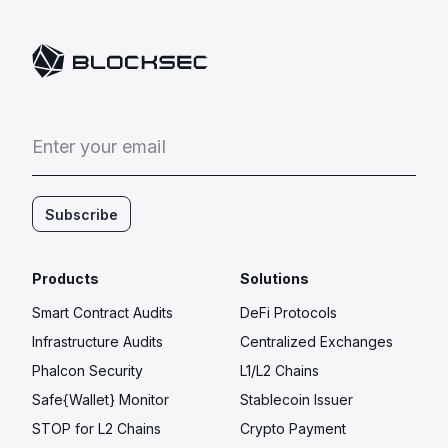
E
n
t
e
r
y
o
u
r
e
m
a
i
l
Subscribe
Products
Solutions
Smart Contract Audits
DeFi Protocols
Infrastructure Audits
Centralized Exchanges
Phalcon Security
L1/L2 Chains
Safe{Wallet} Monitor
Stablecoin Issuer
STOP for L2 Chains
Crypto Payment