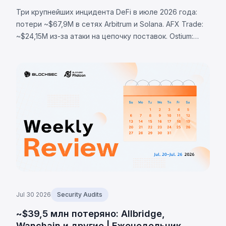
Три крупнейших инцидента DeFi в июле 2026 года:
потери ~$67,9M в сетях Arbitrum и Solana. AFX Trade:
~$24,15M из-за атаки на цепочку поставок. Ostium:
~$23,75M через скомпрометированный оракул.
BonkDAO: ~$20M через захват голосования за $4,4M.
Jul 30 2026
Security Audits
~$39,5 млн потеряно: Allbridge,
Wanchain и другие | Еженедельник