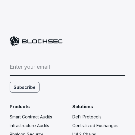
E
n
t
e
r
y
o
u
r
e
m
a
i
l
Subscribe
Products
Solutions
Smart Contract Audits
DeFi Protocols
Infrastructure Audits
Centralized Exchanges
Phalcon Security
L1/L2 Chains