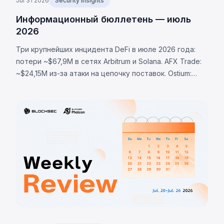
Jul 31 2026
Security Insights
Информационный бюллетень — июль
2026
Три крупнейших инцидента DeFi в июле 2026 года:
потери ~$67,9M в сетях Arbitrum и Solana. AFX Trade:
~$24,15M из-за атаки на цепочку поставок. Ostium:
~$23,75M через скомпрометированный оракул.
BonkDAO: ~$20M через захват голосования за $4,4M.