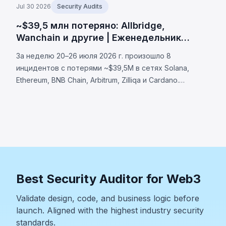
Jul 30 2026
Security Audits
~$39,5 млн потеряно: Allbridge,
Wanchain и другие | Еженедельник
BlockSec
За неделю 20–26 июля 2026 г. произошло 8
инцидентов с потерями ~$39,5M в сетях Solana,
Ethereum, BNB Chain, Arbitrum, Zilliqa и Cardano.
Allbridge Core (~$1,65M): уязвимость валидации
Solana. Wanchain (~$500K), Zilliqa (~$400K), Lien
Finance (~$542K).
Best Security Auditor for Web3
Validate design, code, and business logic before
launch. Aligned with the highest industry security
standards.