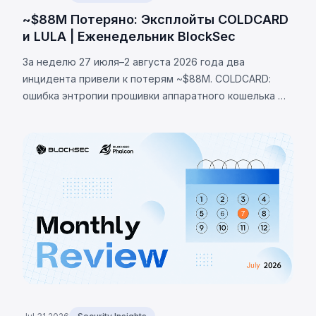
~$88M Потеряно: Эксплойты COLDCARD
и LULA | Еженедельник BlockSec
За неделю 27 июля–2 августа 2026 года два
инцидента привели к потерям ~$88M. COLDCARD:
ошибка энтропии прошивки аппаратного кошелька —
неверная проверка макроса RNG направляла
генерацию сида на детерминированный фолбэк,
позволив украсть 1370 BTC (~$88M). LULA (BNB Chain):
логическая уязвимость позволила вызвать `recycle()`,
слив ~$578K из пула PancakeSwap V2.