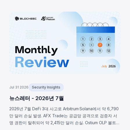
류로, RNG 매크로 활성화 여부 미확인으로 결정론적 폴백이
실행되어 약 1,370 BTC(~8,800만 달러)가 탈취됐습니다.
BNB 체인의 LULA 토큰은 비즈니스 로직 취약점으로
`recycle()` 함수가 악용되어 PancakeSwap V2 유동성에서
약 57만 8천 달러가 유출됐습니다.
Jul 31 2026
Security Insights
뉴스레터 - 2026년 7월
2026년 7월 DeFi 3대 사고로 Arbitrum·Solana에서 약 6,790
만 달러 손실 발생. AFX Trade는 공급망 공격으로 검증자 서
명 권한이 탈취되어 약 2,415만 달러 손실. Ostium OLP 볼트는
오라클 인프라 침해로 약 2,375만 달러 유출. BonkDAO는 공