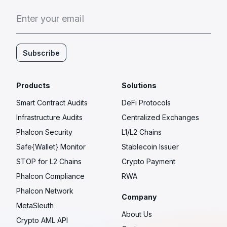
E
n
t
e
r
y
o
u
r
e
m
a
i
l
Subscribe
Products
Solutions
Smart Contract Audits
DeFi Protocols
Infrastructure Audits
Centralized Exchanges
Phalcon Security
L1/L2 Chains
Safe{Wallet} Monitor
Stablecoin Issuer
STOP for L2 Chains
Crypto Payment
Phalcon Compliance
RWA
Phalcon Network
Company
MetaSleuth
About Us
Crypto AML API