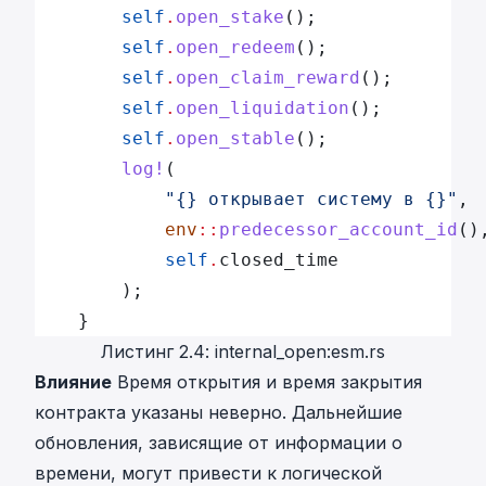
        self
.
open_stake
();
        self
.
open_redeem
();
        self
.
open_claim_reward
();
        self
.
open_liquidation
();
        self
.
open_stable
();
        log!
(
            "{} открывает систему в {}"
,
            env
::
predecessor_account_id
()
            self
.
closed_time
        );
    }
Листинг 2.4: internal_open:esm.rs
Влияние
Время открытия и время закрытия
контракта указаны неверно. Дальнейшие
обновления, зависящие от информации о
времени, могут привести к логической