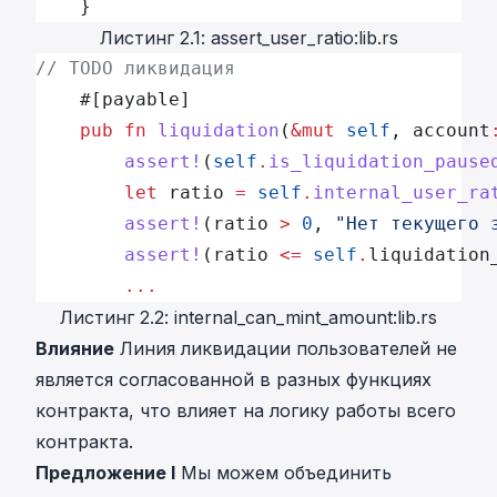
    }
Листинг 2.1: assert_user_ratio:lib.rs
// TODO ликвидация
    #[payable]
    pub
 fn
 liquidation
(
&mut
 self
, account
        assert!
(
self
.
is_liquidation_pause
        let
 ratio 
=
 self
.
internal_user_ra
        assert!
(ratio 
>
 0
, 
"Нет текущего 
        assert!
(ratio 
<=
 self
.
liquidation
        ...
Листинг 2.2: internal_can_mint_amount:lib.rs
Влияние
Линия ликвидации пользователей не
является согласованной в разных функциях
контракта, что влияет на логику работы всего
контракта.
Предложение I
Мы можем объединить