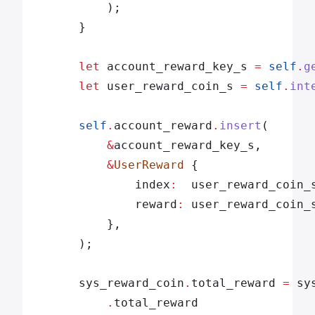
            );
        }
        let
 account_reward_key_s 
=
 self
.
g
        let
 user_reward_coin_s 
=
 self
.
int
        self
.
account_reward
.
insert
(
            &
account_reward_key_s,
            &
UserReward
 {
                index
:
  user_reward_coin_
                reward
:
 user_reward_coin_
            },
        );
        sys_reward_coin
.
total_reward 
=
 sy
            .
total_reward