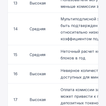
13
Высокая
меньше комиссии за с
Мультиподписной зап
быть подтвержден с
14
Средняя
относительно низким
коэффициентом подтв
Неточный расчет коли
15
Средняя
блоков в год
Неверное количество
16
Высокая
доступных для минта 
Оплата комиссии за ст
может привести к пот
17
Высокая
депозитных токенов