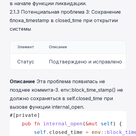
в начале функции ликвидации.
2.1.3 Потенциальная проблема 3: Сохранение
блока_timestamp в closed_time при открытии
системы
Элемент
Описание
Статус
Подтверждено и исправлено
Описание
Эта проблема появилась не
позднее коммита-3. env::block_time_stamp() не
должно сохраняться в self.closed_time при
вызове функции internal_open.
#[private]
    pub
 fn
 internal_open
(
&mut
 self
) {
        self
.
closed_time 
=
 env
::
block_tim