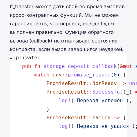
ft_transfer может дать сбой во время вызовов
кросс-контрактных функций. Мы не можем
гарантировать, что перевод всегда будет
выполнен правильно. Функция обратного
вызова (callback) не откатывает состояние
контракта, если вызов завершился неудачей.
#[private]
    pub
 fn
 storage_deposit_callback
(
&mut
 
        match
 env
::
promise_result
(
0
) {
            PromiseResult
::
NotReady
 =>
 un
            PromiseResult
::
Successful
(_) 
                log!
(
"Перевод успешен"
);
            }
            PromiseResult
::
Failed
 =>
 {
                log!
(
"Перевод не удался"
)
            }