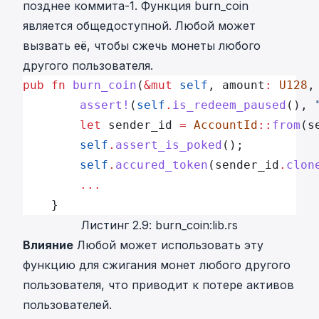
позднее коммита-1. Функция burn_coin
является общедоступной. Любой может
вызвать её, чтобы сжечь монеты любого
другого пользователя.
pub
 fn
 burn_coin
(
&mut
 self
, amount
:
 U128
,
        assert!
(
self
.
is_redeem_paused
(), 
        let
 sender_id 
=
 AccountId
::
from
(s
        self
.
assert_is_poked
();
        self
.
accured_token
(sender_id
.
clon
        ...
    }
Листинг 2.9: burn_coin:lib.rs
Влияние
Любой может использовать эту
функцию для сжигания монет любого другого
пользователя, что приводит к потере активов
пользователей.