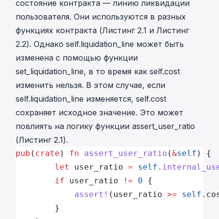
состояние контракта — линию ликвидации
пользователя. Они используются в разных
функциях контракта (Листинг 2.1 и Листинг
2.2). Однако self.liquidation_line может быть
изменена с помощью функции
set_liquidation_line, в то время как self.cost
изменить нельзя. В этом случае, если
self.liquidation_line изменяется, self.cost
сохраняет исходное значение. Это может
повлиять на логику функции assert_user_ratio
(Листинг 2.1).
pub
(
crate
) 
fn
 assert_user_ratio
(
&
self
) {
        let
 user_ratio 
=
 self
.
internal_us
        if
 user_ratio 
!=
 0
 {
            assert!
(user_ratio 
>=
 self
.
co
        }