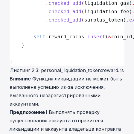
            .
checked_add
(liquidation_gas)
            .
checked_add
(liquidation_fee)
            .
checked_add
(surplus_token)
.
e
        self
.
reward_coins
.
insert
(
&
coin_id
    }
}
Листинг 2.3: personal_liquidation_token:reward.rs
Влияние
Функция ликвидации не может быть
выполнена успешно из-за исключения,
вызванного незарегистрированными
аккаунтами.
Предложение I
Выполнять проверку
существования аккаунта отправителя
ликвидации и аккаунта владельца контракта