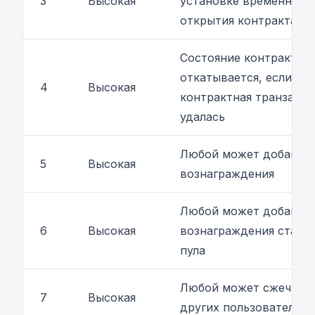
3
Высокая
установке временной 
открытия контракта
Состояние контракта н
откатывается, если кро
4
Высокая
контрактная транзакци
удалась
Любой может добавить
5
Высокая
вознаграждения
Любой может добавить
6
Высокая
вознаграждения стаби
пула
Любой может сжечь м
7
Высокая
других пользователей