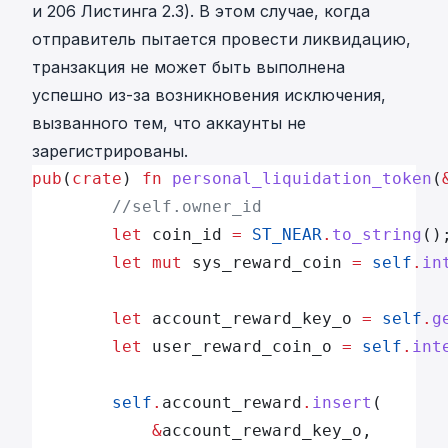
и 206 Листинга 2.3). В этом случае, когда
отправитель пытается провести ликвидацию,
транзакция не может быть выполнена
успешно из-за возникновения исключения,
вызванного тем, что аккаунты не
зарегистрированы.
pub
(
crate
) 
fn
 personal_liquidation_token
(
        //self.owner_id
        let
 coin_id 
=
 ST_NEAR
.
to_string
()
        let
 mut
 sys_reward_coin 
=
 self
.
in
        let
 account_reward_key_o 
=
 self
.
g
        let
 user_reward_coin_o 
=
 self
.
int
        self
.
account_reward
.
insert
(
            &
account_reward_key_o,