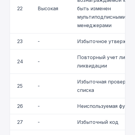
вознаграждаемой мон
22
Высокая
быть изменен
мультиподписными
менеджерами
23
-
Избыточное утвержде
Повторный учет линии
24
-
ликвидации
Избыточная проверка 
25
-
списка
26
-
Неиспользуемая функц
27
-
Избыточный код