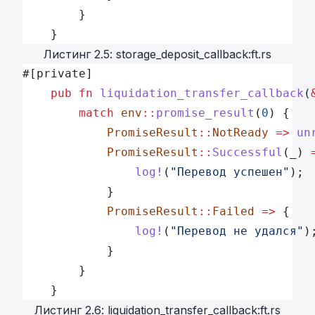
        }
    }
Листинг 2.5: storage_deposit_callback:ft.rs
#[private]
    pub
 fn
 liquidation_transfer_callback
(
        match
 env
::
promise_result
(
0
) {
            PromiseResult
::
NotReady
 =>
 un
            PromiseResult
::
Successful
(_) 
                log!
(
"Перевод успешен"
);
            }
            PromiseResult
::
Failed
 =>
 {
                log!
(
"Перевод не удался"
)
            }
        }
    }
Листинг 2.6: liquidation_transfer_callback:ft.rs