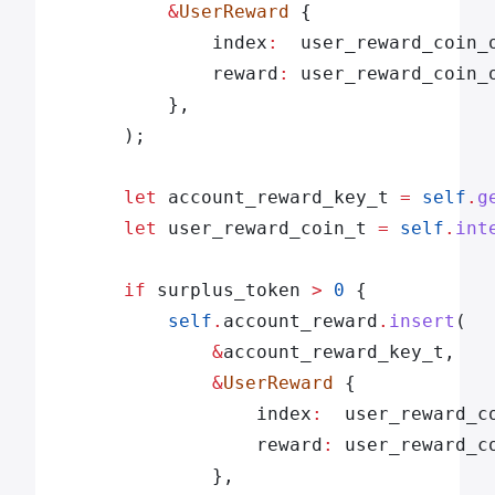
            &
UserReward
 {
                index
:
  user_reward_coin_
                reward
:
 user_reward_coin_
            },
        );
        let
 account_reward_key_t 
=
 self
.
g
        let
 user_reward_coin_t 
=
 self
.
int
        if
 surplus_token 
>
 0
 {
            self
.
account_reward
.
insert
(
                &
account_reward_key_t,
                &
UserReward
 {
                    index
:
  user_reward_c
                    reward
:
 user_reward_c
                },