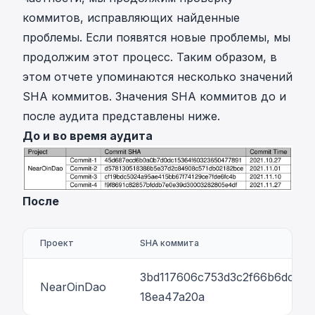
коммитов, исправляющих найденные
проблемы. Если появятся новые проблемы, мы
продолжим этот процесс. Таким образом, в
этом отчете упоминаются несколько значений
SHA коммитов. Значения SHA коммитов до и
после аудита представлены ниже.
До и во время аудита
После
Проект
SHA коммита
3bd117606c753d3c2f66b6dcddd
NearOinDao
18ea47a20a