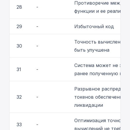
Противоречие между 
28
-
функции и ее реализац
29
-
Избыточный код
Точность вычислений 
30
-
быть улучшена
Система может не зап
31
-
ранее полученную цен
Разрывное распределе
32
-
токенов обеспечения п
ликвидации
Оптимизация точности
33
-
вычислений не требует