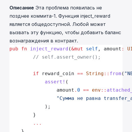
Описание
Эта проблема появилась не
позднее коммита-1. Функция inject_reward
является общедоступной. Любой может
вызвать эту функцию, чтобы добавить баланс
вознаграждения в контракт.
pub
 fn
 inject_reward
(
&mut
 self
, amount
:
 U
        // self.assert_owner();
        if
 reward_coin 
==
 String
::
from
(
"N
            assert!
(
                amount
.
0
 ==
 env
::
attached
                "Сумма не равна transfer_
            );
        }
        ...
    }