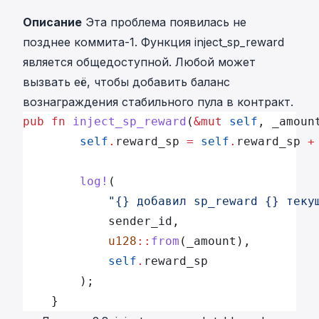
Описание
Эта проблема появилась не
позднее коммита-1. Функция inject_sp_reward
является общедоступной. Любой может
вызвать её, чтобы добавить баланс
вознаграждения стабильного пула в контракт.
pub
 fn
 inject_sp_reward
(
&mut
 self
, _amoun
        self
.
reward_sp 
=
 self
.
reward_sp 
+
        log!
(
            "{} добавил sp_reward {} теку
            sender_id,
            u128
::
from
(_amount),
            self
.
reward_sp
        );
    }