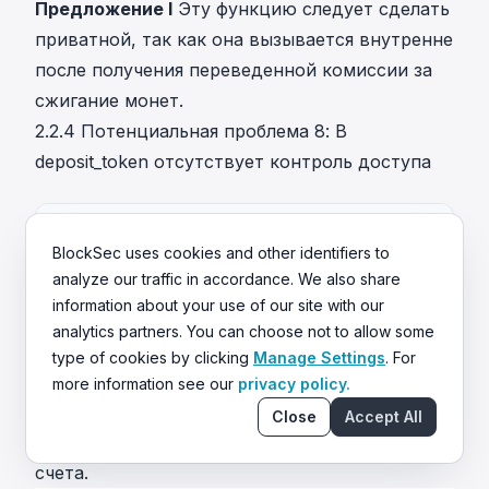
Предложение I
Эту функцию следует сделать
приватной, так как она вызывается внутренне
после получения переведенной комиссии за
сжигание монет.
2.2.4 Потенциальная проблема 8: В
deposit_token отсутствует контроль доступа
Элемент
Описание
BlockSec uses cookies and other identifiers to
Статус
Подтверждено и исправлено
analyze our traffic in accordance. We also share
information about your use of our site with our
analytics partners. You can choose not to allow some
Описание
Эта проблема появилась не
type of cookies by clicking
Manage Settings
. For
позднее коммита-1. Функция deposit_token
more information see our
privacy policy.
является общедоступной. Любой может
Close
Accept All
вызвать её, чтобы увеличить баланс своего
счета.