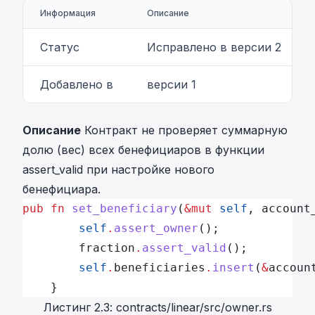
Информация
Описание
Статус
Исправлено в версии 2
Добавлено в
версии 1
Описание
Контракт не проверяет суммарную
долю (вес) всех бенефициаров в функции
assert_valid при настройке нового
бенефициара.
pub
 fn
 set_beneficiary
(
&mut
 self
, account
		self
.
assert_owner
();
		fraction
.
assert_valid
();
		self
.
beneficiaries
.
insert
(
&
accoun
	} 
Листинг 2.3: contracts/linear/src/owner.rs