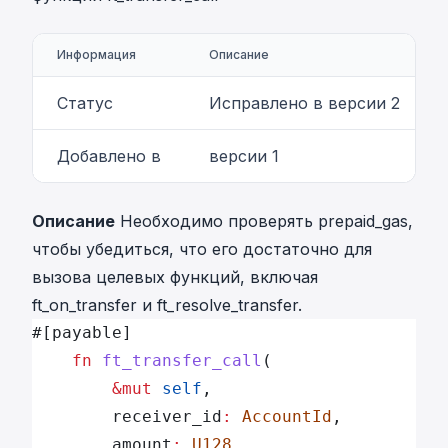
Информация
Описание
Статус
Исправлено в версии 2
Добавлено в
версии 1
Описание
Необходимо проверять prepaid_gas,
чтобы убедиться, что его достаточно для
вызова целевых функций, включая
ft_on_transfer и ft_resolve_transfer.
#[payable]
	fn
 ft_transfer_call
(
		&mut
 self
,
		receiver_id
:
 AccountId
,
		amount
:
 U128
,