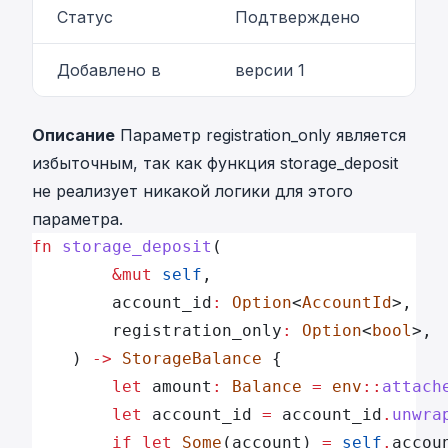
Статус
Подтверждено
Добавлено в
версии 1
Описание
Параметр registration_only является
избыточным, так как функция storage_deposit
не реализует никакой логики для этого
параметра.
fn
 storage_deposit
(
		&mut
 self
,
		account_id
:
 Option
<
AccountId
>,
		registration_only
:
 Option
<
bool
>,
	) 
->
 StorageBalance
 {
		let
 amount
:
 Balance
 =
 env
::
attach
		let
 account_id 
=
 account_id
.
unwra
		if
 let
 Some
(account) 
=
 self
.
accou