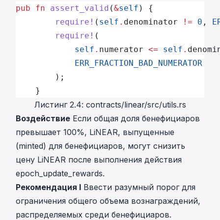
pub
 fn
 assert_valid
(
&
self
) {
		require!
(
self
.
denominator 
!=
 0
, 
E
		require!
(
			self
.
numerator 
<=
 self
.
denomi
			ERR_FRACTION_BAD_NUMERATOR
		);
	} 
Листинг 2.4: contracts/linear/src/utils.rs
Воздействие
Если общая доля бенефициаров
превышает 100%, LiNEAR, выпущенные
(minted) для бенефициаров, могут снизить
цену LiNEAR после выполнения действия
epoch_update_rewards.
Рекомендация I
Ввести разумный порог для
ограничения общего объема вознаграждений,
распределяемых среди бенефициаров.