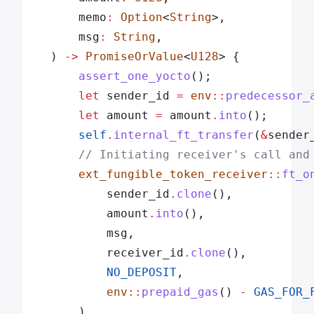
		memo
:
 Option
<
String
>,
		msg
:
 String
,
	) 
->
 PromiseOrValue
<
U128
> {
		assert_one_yocto
();
		let
 sender_id 
=
 env
::
predecessor_
		let
 amount 
=
 amount
.
into
();
		self
.
internal_ft_transfer
(
&
sender
		// Initiating receiver's call and
		ext_fungible_token_receiver
::
ft_o
			sender_id
.
clone
(),
			amount
.
into
(),
			msg,
			receiver_id
.
clone
(),
			NO_DEPOSIT
,
			env
::
prepaid_gas
() 
-
 GAS_FOR_
		)