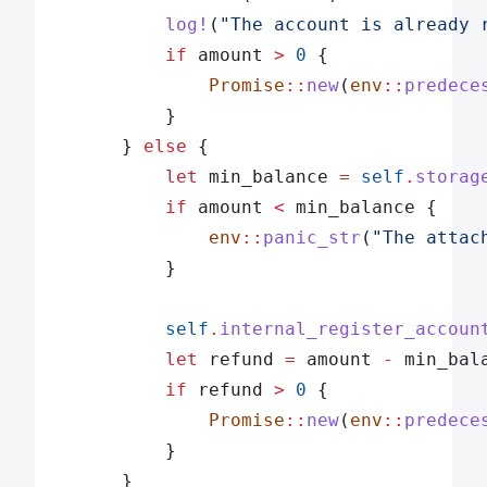
			log!
(
"The account is already 
			if
 amount 
>
 0
 {
				Promise
::
new
(
env
::
predece
			}
		} 
else
 {
			let
 min_balance 
=
 self
.
storag
			if
 amount 
<
 min_balance {
				env
::
panic_str
(
"The attac
			}
			self
.
internal_register_accoun
			let
 refund 
=
 amount 
-
 min_bal
			if
 refund 
>
 0
 {
				Promise
::
new
(
env
::
predece
			}
		}