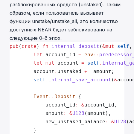
разблокированных средств (unstaked). Таким
образом, если пользователь вызывает
функции unstake/unstake_all, это количество
доступных NEAR будет заблокировано на
следующие 0–8 эпох.
pub
(
crate
) 
fn
 internal_deposit
(
&mut
 self
,
		let
 account_id 
=
 env
::
predecessor
		let
 mut
 account 
=
 self
.
internal_g
		account
.
unstaked 
+=
 amount;
		self
.
internal_save_account
(
&
accou
		Event
::
Deposit
 {
			account_id
:
 &
account_id,
			amount
:
 &
U128
(amount),
			new_unstaked_balance
:
 &
U128
(a
		}