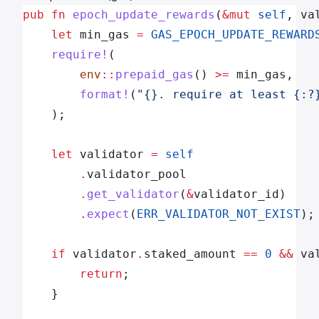
pub
 fn
 epoch_update_rewards
(
&mut
 self
, va
	let
 min_gas 
=
 GAS_EPOCH_UPDATE_REWARD
	require!
(
		env
::
prepaid_gas
() 
>=
 min_gas,
		format!
(
"{}. require at least {:?
	);
	let
 validator 
=
 self
		.
validator_pool
		.
get_validator
(
&
validator_id)
		.
expect
(
ERR_VALIDATOR_NOT_EXIST
);
	if
 validator
.
staked_amount 
==
 0
 &&
 va
		return
;
	}