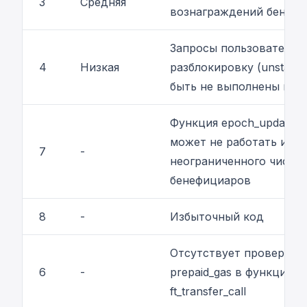
3
Средняя
вознаграждений бенеф
Запросы пользователей
4
Низкая
разблокировку (unstakin
быть не выполнены вов
Функция epoch_update_r
может не работать из-з
7
-
неограниченного числа
бенефициаров
8
-
Избыточный код
Отсутствует проверка
6
-
prepaid_gas в функции
ft_transfer_call