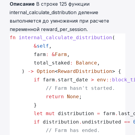
Описание
В строке 125 функции
internal_calculate_distribution деление
выполняется до умножения при расчете
переменной reward_per_session.
fn
 internal_calculate_distribution
(
        &
self
,
        farm
:
 &
Farm
,
        total_staked
:
 Balance
,
    ) 
->
 Option
<
RewardDistribution
> {
        if
 farm
.
start_date 
>
 env
::
block_t
            // Farm hasn't started.
            return
 None
;
        }
        let
 mut
 distribution 
=
 farm
.
last_
        if
 distribution
.
undistributed 
==
 
            // Farm has ended.