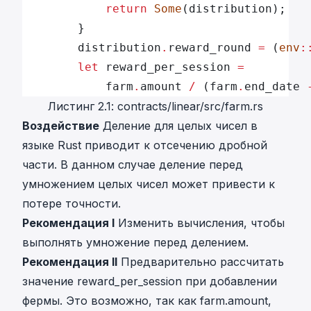
            return
 Some
(distribution);
        }
        distribution
.
reward_round 
=
 (
env
:
        let
 reward_per_session 
=
            farm
.
amount 
/
 (farm
.
end_date 
Листинг 2.1: contracts/linear/src/farm.rs
Воздействие
Деление для целых чисел в
языке Rust приводит к отсечению дробной
части. В данном случае деление перед
умножением целых чисел может привести к
потере точности.
Рекомендация I
Изменить вычисления, чтобы
выполнять умножение перед делением.
Рекомендация II
Предварительно рассчитать
значение reward_per_session при добавлении
фермы. Это возможно, так как farm.amount,