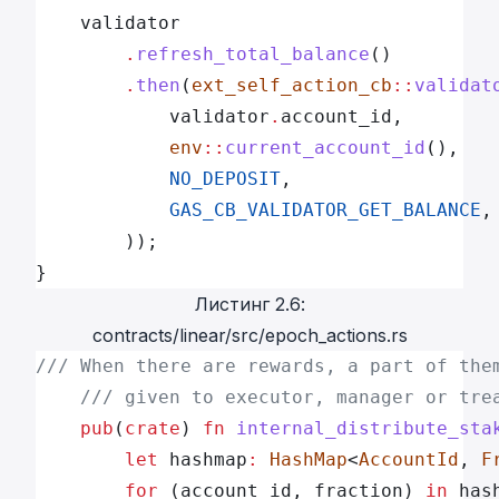
	validator
		.
refresh_total_balance
()
		.
then
(
ext_self_action_cb
::
validat
			validator
.
account_id,
			env
::
current_account_id
(),
			NO_DEPOSIT
,
			GAS_CB_VALIDATOR_GET_BALANCE
,
		));
}
Листинг 2.6:
contracts/linear/src/epoch_actions.rs
/// When there are rewards, a part of the
	/// given to executor, manager or tre
	pub
(
crate
) 
fn
 internal_distribute_sta
		let
 hashmap
:
 HashMap
<
AccountId
, 
F
		for
 (account_id, fraction) 
in
 has