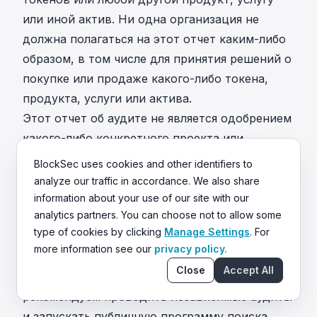
или иной актив. Ни одна организация не
должна полагаться на этот отчет каким-либо
образом, в том числе для принятия решений о
покупке или продаже какого-либо токена,
продукта, услуги или актива.
Этот отчет об аудите не является одобрением
какого-либо конкретного проекта или
команды, и он не гарантирует безопасность
BlockSec uses cookies and other identifiers to
какого-либо конкретного проекта. Аудит не
analyze our traffic in accordance. We also share
дает никаких гарантий обнаружения всех
information about your use of our site with our
analytics partners. You can choose not to allow some
проблем безопасности смарт-контрактов, т.е.
type of cookies by clicking
Manage Settings
. For
результат оценки не гарантирует отсутствие
more information see our
privacy policy.
других уязвимостей. Поскольку один аудит не
Close
Accept All
может считаться исчерпывающим, мы всегда
рекомендуем проводить независимые аудиты
и запускать публичную программу поиска