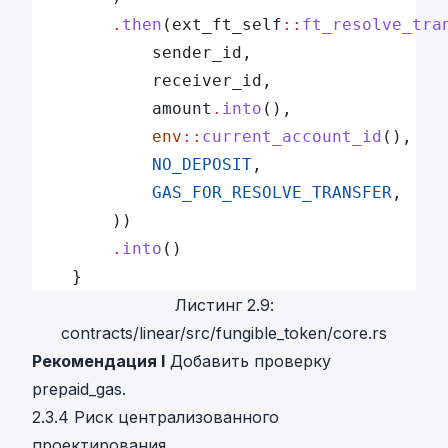
		.
then
(ext_ft_self
::
ft_resolve_tra
			sender_id,
			receiver_id,
			amount
.
into
(),
			env
::
current_account_id
(),
			NO_DEPOSIT
,
			GAS_FOR_RESOLVE_TRANSFER
,
		))
		.
into
()
	}
Листинг 2.9:
contracts/linear/src/fungible_token/core.rs
Рекомендация I
Добавить проверку
prepaid_gas.
2.3.4 Риск централизованного
проектирования