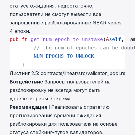
статусе ожидания, недостаточно,
пользователи не смогут вывести все
запрошенные разблокированные NEAR через
4 эпохи.
pub
 fn
 get_num_epoch_to_unstake
(
&
self
, _a
		// the num of epoches can be dou
		NUM_EPOCHS_TO_UNLOCK
	} 
Листинг 2.5: contracts/linear/src/validator_pool.rs
Воздействие
Запросы пользователей на
разблокировку не всегда могут быть
удовлетворены вовремя.
Рекомендация I
Реализовать стратегию
прогнозирования времени ожидания
разблокировки для пользователя на основе
статуса стейкинг-пулов валидаторов.