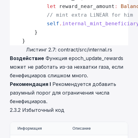
			let
 reward_near_amount
:
 Balan
			// mint extra LiNEAR for him
			self
.
internal_mint_beneficiar
		}
	} 
Листинг 2.7: contract/src/internal.rs
Воздействие
Функция epoch_update_rewards
может не работать из-за нехватки газа, если
бенефициаров слишком много.
Рекомендация I
Рекомендуется добавить
разумный порог для ограничения числа
бенефициаров.
2.3.2 Избыточный код
Информация
Описание