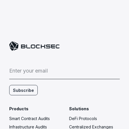
E
n
t
e
r
y
o
u
r
e
m
a
i
l
Subscribe
Products
Solutions
Smart Contract Audits
DeFi Protocols
Infrastructure Audits
Centralized Exchanges