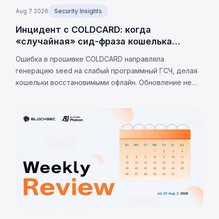
Aug 7 2026
Security Insights
Инцидент с COLDCARD: когда
«случайная» сид-фраза кошелька
оказалась не случайной
Ошибка в прошивке COLDCARD направляла
генерацию seed на слабый программный ГСЧ, делая
кошельки восстановимыми офлайн. Обновление не
устраняет проблему. К 7 августа 2026 г.
подтверждённые потери — 1 405 BTC (~$91 млн),
оценки до 2 055 BTC.