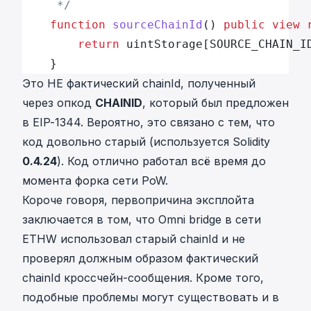
     */
    function
 sourceChainId
() 
public
 view
 
        return
 uintStorage[SOURCE_CHAIN_I
    }
Это НЕ фактический chainId, полученный
через опкод
CHAINID
, который был предложен
в
EIP-1344
. Вероятно, это связано с тем, что
код довольно старый (используется Solidity
0.4.24
). Код отлично работал всё время до
момента форка сети PoW.
Короче говоря, первопричина эксплойта
заключается в том, что Omni bridge в сети
ETHW использовал старый chainId и не
проверял должным образом фактический
chainId кроссчейн-сообщения. Кроме того,
подобные проблемы могут существовать и в