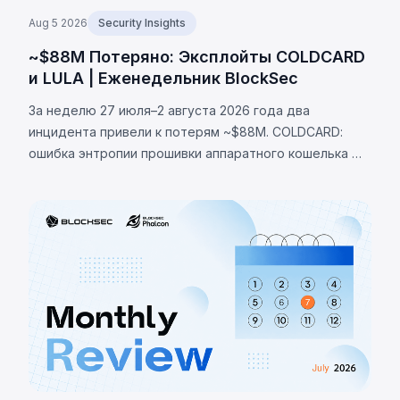
Aug 5 2026
Security Insights
~$88M Потеряно: Эксплойты COLDCARD
и LULA | Еженедельник BlockSec
За неделю 27 июля–2 августа 2026 года два
инцидента привели к потерям ~$88M. COLDCARD:
ошибка энтропии прошивки аппаратного кошелька —
неверная проверка макроса RNG направляла
генерацию сида на детерминированный фолбэк,
позволив украсть 1370 BTC (~$88M). LULA (BNB Chain):
логическая уязвимость позволила вызвать `recycle()`,
слив ~$578K из пула PancakeSwap V2.