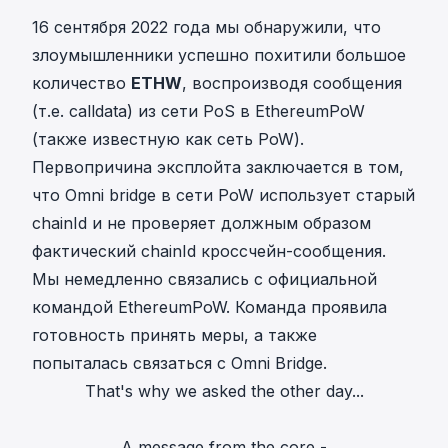
16 сентября 2022 года мы обнаружили, что
злоумышленники успешно похитили большое
количество
ETHW
, воспроизводя сообщения
(т.е. calldata) из сети PoS в
EthereumPoW
(также известную как сеть PoW).
Первопричина эксплойта заключается в том,
что Omni bridge в сети PoW использует старый
chainId и не проверяет должным образом
фактический chainId кроссчейн-сообщения.
Мы немедленно связались с официальной
командой EthereumPoW. Команда проявила
готовность принять меры, а также
попыталась связаться с Omni Bridge
.
That's why we asked the other day...
A message from the core -