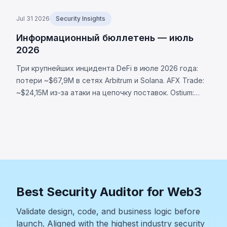
Jul 31 2026
Security Insights
Информационный бюллетень — июль
2026
Три крупнейших инцидента DeFi в июле 2026 года:
потери ~$67,9M в сетях Arbitrum и Solana. AFX Trade:
~$24,15M из-за атаки на цепочку поставок. Ostium:
~$23,75M через скомпрометированный оракул.
BonkDAO: ~$20M через захват голосования за $4,4M.
Best Security Auditor for Web3
Validate design, code, and business logic before
launch. Aligned with the highest industry security