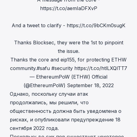
https://t.co/aemIaDFXvP
And a tweet to clarify -
https://t.co/9bCKm0sugK
Thanks Blocksec, they were the 1st to pinpoint
the issue.
Thanks the core and eip155, for protecting ETHW
community.
#safu
#security
https://t.co/htlLXQlTT7
— EthereumPoW (ETHW) Official
(@EthereumPoW)
September 18, 2022
Однако, поскольку случаи атак
продолжались, мы решили, что
общественность должна быть уведомлена о
рисках, и опубликовали
предупреждение
18
сентября 2022 года.
Поскольку до сих пор существует некоторое