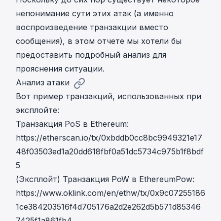
непонимание сути этих атак (а именно
воспроизведение транзакции вместо
сообщения), в этом отчете мы хотели бы
предоставить подробный анализ для
прояснения ситуации.
Анализ атаки
Вот пример транзакций, использованных при
эксплойте:
Транзакция PoS в Ethereum:
https://etherscan.io/tx/0xbddb0cc8bc9949321e17
48f03503ed1a20dd618fbf0a51dc5734c975b1f8bdf
5
(Эксплойт) Транзакция PoW в EthereumPow:
https://www.oklink.com/en/ethw/tx/0x9c07255186
1ce384203516f4d705176a2d2e262d5b571d85346
7425f1a861fb4