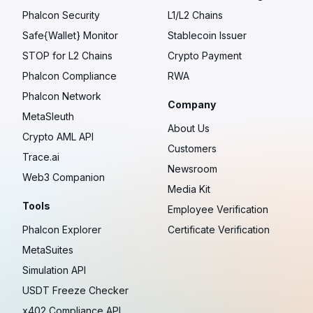
Phalcon Security
L1/L2 Chains
Safe{Wallet} Monitor
Stablecoin Issuer
STOP for L2 Chains
Crypto Payment
Phalcon Compliance
RWA
Phalcon Network
Company
MetaSleuth
About Us
Crypto AML API
Customers
Trace.ai
Newsroom
Web3 Companion
Media Kit
Tools
Employee Verification
Phalcon Explorer
Certificate Verification
MetaSuites
Simulation API
USDT Freeze Checker
x402 Compliance API