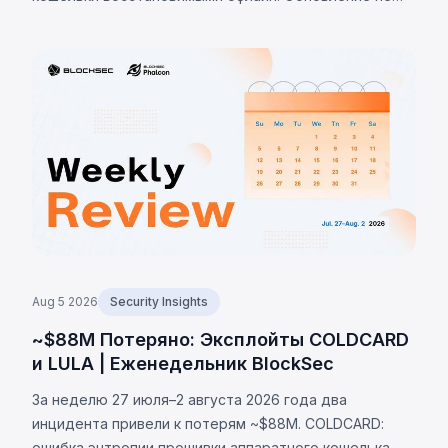
устраняет проблему. К 7 августа 2026 г.
подтверждённые потери — 1 405 BTC (~$91 млн),
оценки до 2 055 BTC.
Aug 5 2026
Security Insights
~$88M Потеряно: Эксплойты COLDCARD
и LULA | Еженедельник BlockSec
За неделю 27 июля–2 августа 2026 года два
инцидента привели к потерям ~$88M. COLDCARD:
ошибка энтропии прошивки аппаратного кошелька —