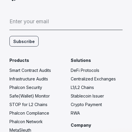
E
n
t
e
r
y
o
u
r
e
m
a
i
l
Subscribe
Products
Solutions
Smart Contract Audits
DeFi Protocols
Infrastructure Audits
Centralized Exchanges
Phalcon Security
L1/L2 Chains
Safe{Wallet} Monitor
Stablecoin Issuer
STOP for L2 Chains
Crypto Payment
Phalcon Compliance
RWA
Phalcon Network
Company
MetaSleuth