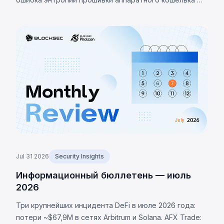
неверная проверка макроса RNG направляла
генерацию сида на детерминированный фолбэк,
позволив украсть 1370 BTC (~$88M). LULA (BNB Chain):
логическая уязвимость позволила вызвать `recycle()`,
слив ~$578K из пула PancakeSwap V2.
Jul 31 2026
Security Insights
Информационный бюллетень — июль
2026
Три крупнейших инцидента DeFi в июле 2026 года:
потери ~$67,9M в сетях Arbitrum и Solana. AFX Trade: