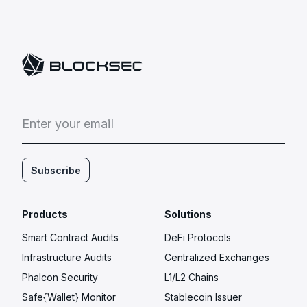
E
n
t
e
r
y
o
u
r
e
m
a
i
l
Subscribe
Products
Solutions
Smart Contract Audits
DeFi Protocols
Infrastructure Audits
Centralized Exchanges
Phalcon Security
L1/L2 Chains
Safe{Wallet} Monitor
Stablecoin Issuer