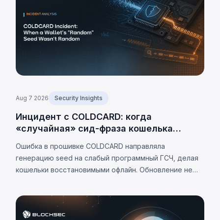
Aug 7 2026
Security Insights
Инцидент с COLDCARD: когда
«случайная» сид-фраза кошелька
оказалась не случайной
Ошибка в прошивке COLDCARD направляла
генерацию seed на слабый программный ГСЧ, делая
кошельки восстановимыми офлайн. Обновление не
устраняет проблему. К 7 августа 2026 г.
подтверждённые потери — 1 405 BTC (~$91 млн),
оценки до 2 055 BTC.