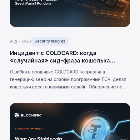
Aug 7 2026
Security Insights
Инцидент с COLDCARD: когда
«случайная» сид-фраза кошелька
оказалась не случайной
Ошибка в прошивке COLDCARD направляла
генерацию seed на слабый программный ГСЧ, делая
кошельки восстановимыми офлайн. Обновление не
устраняет проблему. К 7 августа 2026 г.
подтверждённые потери — 1 405 BTC (~$91 млн),
оценки до 2 055 BTC.