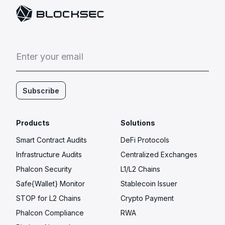
E
n
t
e
r
y
o
u
r
e
m
a
i
l
Subscribe
Products
Solutions
Smart Contract Audits
DeFi Protocols
Infrastructure Audits
Centralized Exchanges
Phalcon Security
L1/L2 Chains
Safe{Wallet} Monitor
Stablecoin Issuer
STOP for L2 Chains
Crypto Payment
Phalcon Compliance
RWA