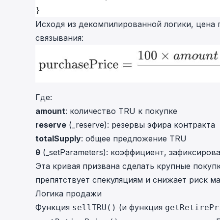
}
Исходя из декомпилированной логики, цена 
связывания:
Где:
amount
: количество TRU к покупке
reserve
(
_reserve
): резервы эфира контракта
totalSupply
: общее предложение TRU
θ
(
_setParameters
): коэффициент, зафиксиров
Эта кривая призвана сделать крупные покуп
препятствует спекуляциям и снижает риск ма
Логика продажи
Функция
(и функция
sellTRU()
getRetirePr