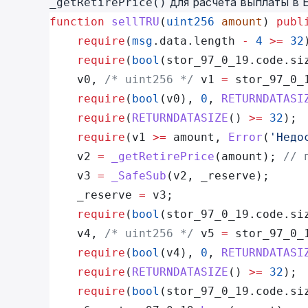
для расчета выплаты в 
_getRetirePrice()
function
 sellTRU
(
uint256
 amount
) 
publ
    require
(
msg
.data.length 
-
 4
 >=
 32
    require
(
bool
(stor_97_0_19.code.si
    v0, 
/* uint256 */
 v1 
=
 stor_97_0_
    require
(
bool
(v0), 
0
, 
RETURNDATASI
    require
(
RETURNDATASIZE
() 
>=
 32
);
    require
(v1 
>=
 amount, 
Error
(
'Недо
    v2 
=
 _getRetirePrice
(amount); 
// 
    v3 
=
 _SafeSub
(v2, _reserve);
    _reserve 
=
 v3;
    require
(
bool
(stor_97_0_19.code.si
    v4, 
/* uint256 */
 v5 
=
 stor_97_0_
    require
(
bool
(v4), 
0
, 
RETURNDATASI
    require
(
RETURNDATASIZE
() 
>=
 32
);
    require
(
bool
(stor_97_0_19.code.si