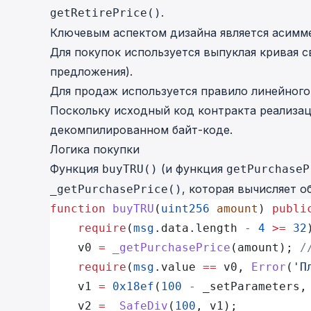
.
getRetirePrice()
Ключевым аспектом дизайна является асимм
Для покупок используется выпуклая кривая с
предложения).
Для продаж используется правило линейного
Поскольку исходный код
контракта реализа
декомпилированном байт-коде.
Логика покупки
Функция
(и функция
buyTRU()
getPurchaseP
, которая вычисляет 
_getPurchasePrice()
function
 buyTRU
(
uint256
 amount
) 
publi
    require
(
msg
.data.length 
-
 4
 >=
 32
    v0 
=
 _getPurchasePrice
(amount); 
/
    require
(
msg
.value 
==
 v0, 
Error
(
'П
    v1 
=
 0x18ef
(
100
 -
 _setParameters,
    v2 
=
 _SafeDiv
(
100
, v1);