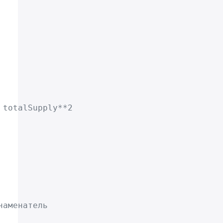
 totalSupply**2 
наменатель