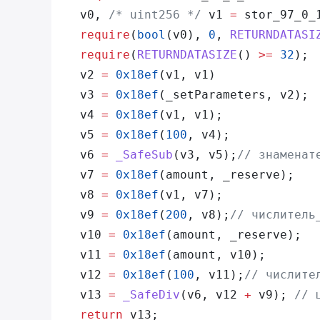
    v0, 
/* uint256 */
 v1 
=
 stor_97_0_
    require
(
bool
(v0), 
0
, 
RETURNDATASI
    require
(
RETURNDATASIZE
() 
>=
 32
);
    v2 
=
 0x18ef
(v1, v1)
    v3 
=
 0x18ef
(_setParameters, v2);
    v4 
=
 0x18ef
(v1, v1);
    v5 
=
 0x18ef
(
100
, v4);
    v6 
=
 _SafeSub
(v3, v5);
// знаменат
    v7 
=
 0x18ef
(amount, _reserve);
    v8 
=
 0x18ef
(v1, v7);
    v9 
=
 0x18ef
(
200
, v8);
// числитель
    v10 
=
 0x18ef
(amount, _reserve);
    v11 
=
 0x18ef
(amount, v10);
    v12 
=
 0x18ef
(
100
, v11);
// числите
    v13 
=
 _SafeDiv
(v6, v12 
+
 v9); 
// 
    return
 v13;