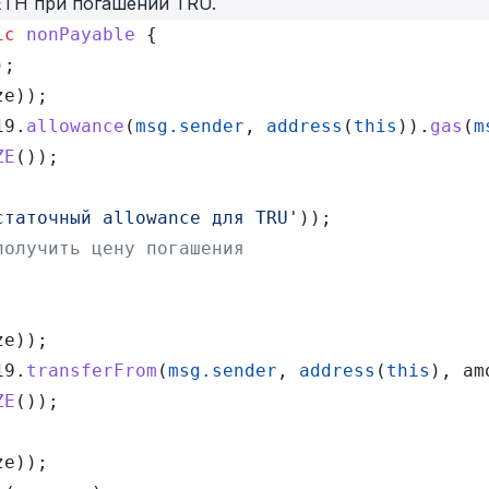
ETH при погашении TRU.
ic
 nonPayable
 {
);
ze));
19.
allowance
(
msg.sender
, 
address
(
this
)).
gas
(
m
ZE
());
статочный allowance для TRU'
));
получить цену погашения
ze));
19.
transferFrom
(
msg.sender
, 
address
(
this
), am
ZE
());
ze));