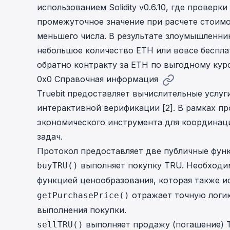
использованием Solidity v0.6.10, где провер
cha
Phalcon Explorer
промежуточное значение при расчете стоимо
Visualize, simulate, and debug on-
Cr
меньшего числа. В результате злоумышленни
chain transactions with an intuitive
Add
interface.
scr
небольшое количество ETH или вовсе беспла
обратно контракту за ETH по выгодному кур
0x0 Справочная информация
Truebit предоставляет вычислительные услу
интерактивной верификации [
2
]. В рамках п
экономического инструмента для координаци
задач.
Протокол предоставляет две публичные функ
выполняет покупку TRU. Необходи
buyTRU()
функцией ценообразования, которая также и
отражает точную логик
getPurchasePrice()
выполнения покупки.
выполняет продажу (погашение) 
sellTRU()