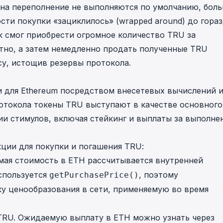
ки на переполнение не выполняются по умолчанию, бол
in investigations.
сти покупки «зациклилось» (wrapped around) до гора
ypto AML API
к смог приобрести огромное количество TRU за
ress labels, risk scoring, and
eening APIs for crypto compliance.
тно, а затем немедленно продать полученные TRU
су, истощив резервы протокола.
ги для Ethereum посредством внесетевых вычислений 
ротокола токены TRU выступают в качестве основного
и стимулов, включая стейкинг и выплаты за выполне
ции для покупки и погашения TRU:
мая стоимость в ETH рассчитывается внутренней
спользуется
, поэтому
getPurchasePrice()
у ценообразования в сети, применяемую во время
TRU. Ожидаемую выплату в ETH можно узнать через