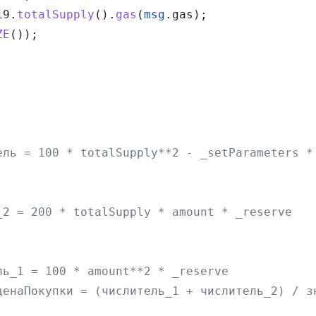
19.
totalSupply
().
gas
(
msg
.gas);
ZE
());
ель = 100 * totalSupply**2 - _setParameters *
_2 = 200 * totalSupply * amount * _reserve
ль_1 = 100 * amount**2 * _reserve
ценаПокупки = (числитель_1 + числитель_2) / з