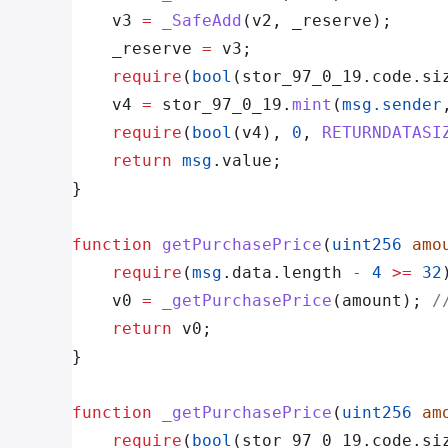
    v3 
=
 _SafeAdd
(v2, _reserve);
    _reserve 
=
 v3;
    require
(
bool
(stor_97_0_19.code.si
    v4 
=
 stor_97_0_19.
mint
(
msg.sender
    require
(
bool
(v4), 
0
, 
RETURNDATASI
    return
 msg
.value;
}
function
 getPurchasePrice
(
uint256
 amo
    require
(
msg
.data.length 
-
 4
 >=
 32
    v0 
=
 _getPurchasePrice
(amount); 
/
    return
 v0;
}
function
 _getPurchasePrice
(
uint256
 am
    require
(
bool
(stor_97_0_19.code.si