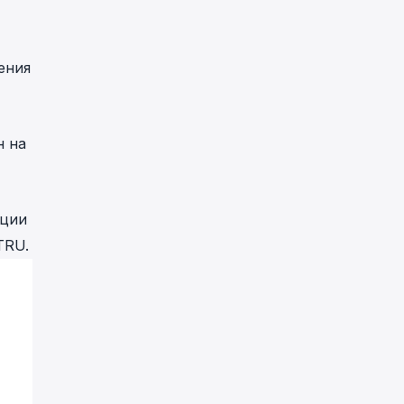
ения
н на
кции
TRU.