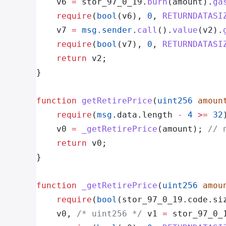
    v6 
=
 stor_97_0_19.
burn
(amount).
ga
    require
(
bool
(v6), 
0
, 
RETURNDATASI
    v7 
=
 msg.sender
.
call
().
value
(v2).
    require
(
bool
(v7), 
0
, 
RETURNDATASI
    return
 v2;
}
function
 getRetirePrice
(
uint256
 amoun
    require
(
msg
.data.length 
-
 4
 >=
 32
    v0 
=
 _getRetirePrice
(amount); 
// 
    return
 v0;
}
function
 _getRetirePrice
(
uint256
 amou
    require
(
bool
(stor_97_0_19.code.si
    v0, 
/* uint256 */
 v1 
=
 stor_97_0_