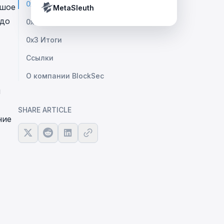
Crypto Payment Compliance Handbook
0x1 Анализ уязвимости
ьшое
Tether’s blacklist in real time.
MetaSleuth
здо
0x2 Анализ атаки
0x3 Итоги
Ссылки
О компании BlockSec
и
SHARE ARTICLE
ние