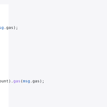
sg
.gas);
ount).
gas
(
msg
.gas);