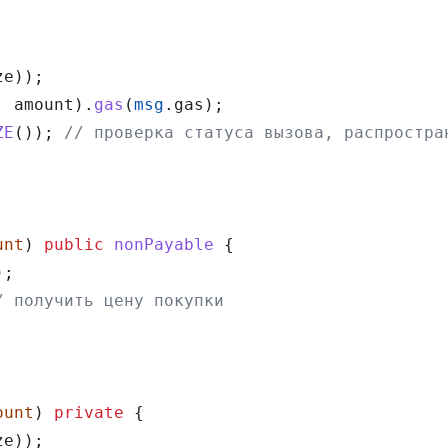
ze));
, amount).
gas
(
msg
.gas);
ZE
()); 
// проверка статуса вызова, распростра
unt
) 
public
 nonPayable
 {
);
/ получить цену покупки
ount
) 
private
 { 
ze));