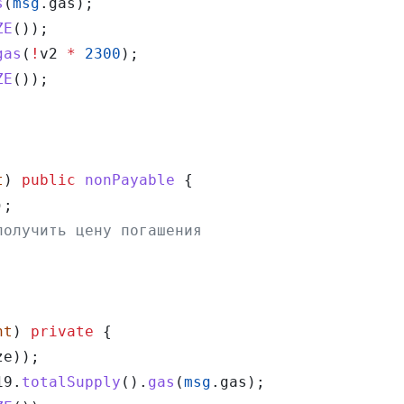
s
(
msg
.gas);
ZE
());
gas
(
!
v2 
*
 2300
);
ZE
());
t
) 
public
 nonPayable
 {
);
получить цену погашения
nt
) 
private
 { 
ze));
19.
totalSupply
().
gas
(
msg
.gas);